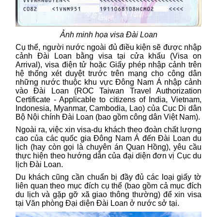
Ảnh minh họa visa Đài Loan
Cụ thể, người nước ngoài đủ điều kiện sẽ được nhập
cảnh Đài Loan bằng
visa
tại cửa khẩu (Visa on
Arrival), visa điện tử hoặc Giấy phép nhập cảnh trên
hệ thống xét duyệt trước trên mạng cho công dân
những nước thuộc khu vực Đông Nam Á nhập cảnh
vào Đài Loan (ROC Taiwan Travel Authorization
Certificate - Applicable to citizens of India, Vietnam,
Indonesia, Myanmar, Cambodia, Lao) của Cục Di dân
Bộ Nội chính Đài Loan (bao gồm công dân Việt Nam).
Ngoài ra, việc xin
visa
-du khách theo đoàn chất lượng
cao của các quốc gia Đông Nam Á đến Đài Loan du
lịch (hay còn gọi là chuyên án Quan Hồng), yêu cầu
thực hiện theo hướng dẫn của đại diện đơn vị Cục du
lịch Đài Loan.
Du khách cũng cần chuẩn bị đầy đủ các loại giấy tờ
liên quan theo mục đích cụ thể (bao gồm cả mục đích
du lịch và gặp gỡ xã giao thông thường) để xin visa
tại Văn phòng Đại diện Đài Loan ở nước sở tại.