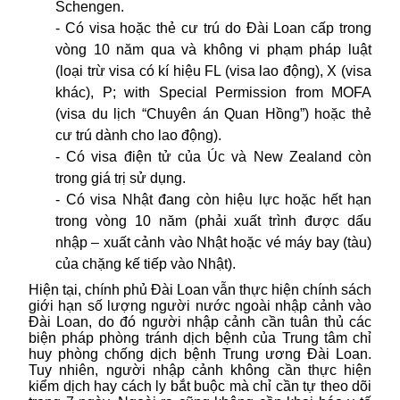
Schengen.
- Có visa hoặc thẻ cư trú do Đài Loan cấp trong
vòng 10 năm qua và không vi phạm pháp luật
(loại trừ visa có kí hiệu FL (visa lao động), X (visa
khác), P; with Special Permission from MOFA
(visa du lịch “Chuyên án Quan Hồng”) hoặc thẻ
cư trú dành cho lao động).
- Có visa điện tử của Úc và New Zealand còn
trong giá trị sử dụng.
- Có visa Nhật đang còn hiệu lực hoặc hết hạn
trong vòng 10 năm (phải xuất trình được dấu
nhập – xuất cảnh vào Nhật hoặc vé máy bay (tàu)
của chặng kế tiếp vào Nhật).
Hiện tại, chính phủ Đài Loan vẫn thực hiện chính sách
giới hạn số lượng người nước ngoài nhập cảnh vào
Đài Loan, do đó người nhập cảnh cần tuân thủ các
biện pháp phòng tránh dịch bệnh của Trung tâm chỉ
huy phòng chống dịch bệnh Trung ương Đài Loan.
Tuy nhiên, người nhập cảnh không cần thực hiện
kiểm dịch hay cách ly bắt buộc mà chỉ cần tự theo dõi