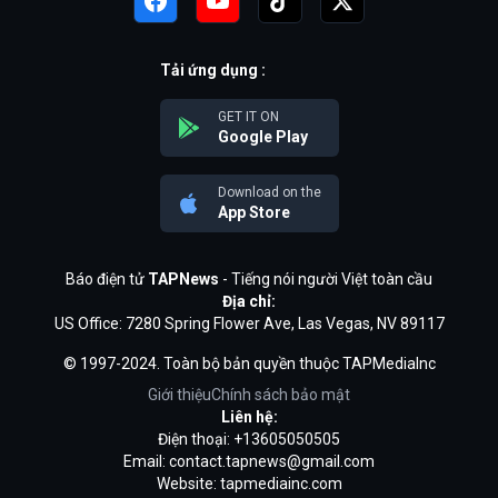
Tải ứng dụng :
GET IT ON
Google Play
Download on the
App Store
Báo điện tử
TAPNews
- Tiếng nói người Việt toàn cầu
Địa chỉ:
US Office: 7280 Spring Flower Ave, Las Vegas, NV 89117
© 1997-2024. Toàn bộ bản quyền thuộc TAPMediaInc
Giới thiệu
Chính sách bảo mật
Liên hệ:
Điện thoại: +13605050505
Email:
contact.tapnews@gmail.com
Website: tapmediainc.com