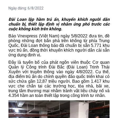
Ngày đăng:
6/8/2022
Đài Loan lập hầm trú ấn, khuyến khích người dân
chuẩn bị, thiết lập định vị nhằm ứng phó trước các
cuộc không kích trên không.
Báo Vnexpress (Việt Nam) ngày 5/8/2022 đưa tin, đề
phòng những đợt bắn phá trên không từ phía Trung
Quốc, Đài Loan thông báo đã chuẩn bị sẵn 5.771 khu
vực trú ẩn, đồng thời khuyến khích người dân cài sẵn
ứng dụng định vị.
Đây là tuyên bố của phát ngôn viên thuộc Cơ quan
Quản lý Công trình Đài Bắc (
Đài Loan
) Trịnh Thái
Xuyên với truyền thông vào ngày 4/8/2022. Cụ thể,
địa điểm trú ẩn do chính quyền đảo quốc triển khai có
sức chứa gần 12,87 triệu người. Bao gồm 1.417 khu
vực che chắn tại các trường học, tòa nhà, bãi xe,
trung tâm thương mại nhằm tránh vật liệu cháy nổ và
4.354 hầm an toàn thiết lập trong công trình tư nhân.