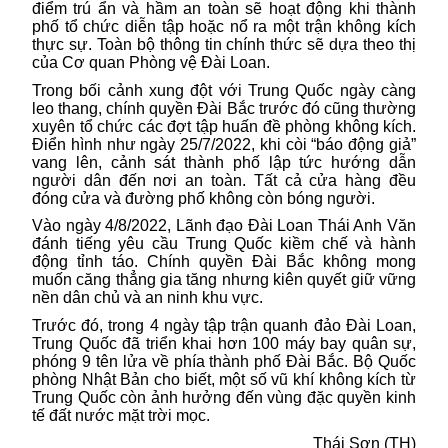
điểm trú ẩn và hầm an toàn sẽ hoạt động khi thành
phố tổ chức diễn tập hoặc nổ ra một trận không kích
thực sự. Toàn bộ thông tin chính thức sẽ dựa theo thị
của Cơ quan Phòng vệ Đài Loan.
Trong bối cảnh xung đột với
Trung Quốc
ngày càng
leo thang, chính quyền Đài Bắc trước đó cũng thường
xuyên tổ chức các đợt tập huấn đề phòng không kích.
Điển hình như ngày 25/7/2022, khi còi “báo động giả”
vang lên, cảnh sát thành phố lập tức hướng dẫn
người dân đến nơi an toàn. Tất cả cửa hàng đều
đóng cửa và đường phố không còn bóng người.
Vào ngày 4/8/2022, Lãnh đạo Đài Loan Thái Anh Văn
đánh tiếng yêu cầu Trung Quốc kiềm chế và hành
động tỉnh táo. Chính quyền Đài Bắc không mong
muốn căng thẳng gia tăng nhưng kiên quyết giữ vững
nền dân chủ và an ninh khu vực.
Trước đó, trong 4 ngày tập trận quanh đảo Đài Loan,
Trung Quốc đã triển khai hơn 100 máy bay quân sự,
phóng 9 tên lửa về phía thành phố Đài Bắc. Bộ Quốc
phòng Nhật Bản cho biết, một số vũ khí không kích từ
Trung Quốc còn ảnh hưởng đến vùng đặc quyền kinh
tế đất nước mặt trời mọc.
Thái Sơn (TH)