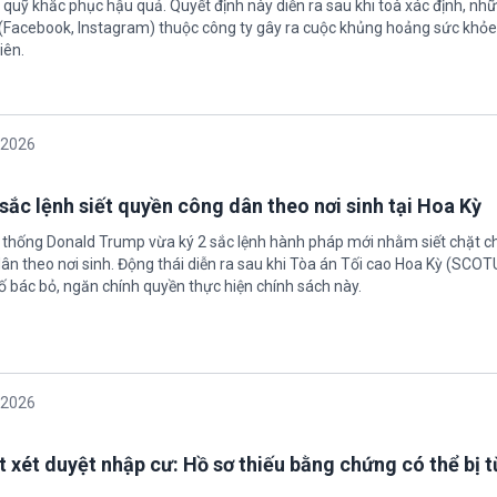
quỹ khắc phục hậu quả. Quyết định này diễn ra sau khi toà xác định, nh
(Facebook, Instagram) thuộc công ty gây ra cuộc khủng hoảng sức khỏe
iên.
/2026
sắc lệnh siết quyền công dân theo nơi sinh tại Hoa Kỳ
 thống Donald Trump vừa ký 2 sắc lệnh hành pháp mới nhằm siết chặt c
ân theo nơi sinh. Động thái diễn ra sau khi Tòa án Tối cao Hoa Kỳ (SCO
ố bác bỏ, ngăn chính quyền thực hiện chính sách này.
/2026
t xét duyệt nhập cư: Hồ sơ thiếu bằng chứng có thể bị t