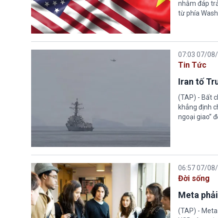
nhằm đáp trả
từ phía Wash
07:03 07/08
Tin Tức
Iran tố T
(TAP) - Bất 
khẳng định c
ngoại giao” đ
06:57 07/08
Đời sống
Meta phải
(TAP) - Meta