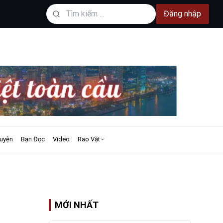
Đăng nhập
uyện
Bạn Đọc
Video
Rao Vặt
MỚI NHẤT