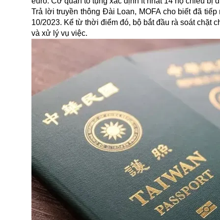
euro. Cơ quan tố tụng xác định ít nhất 14 hộ chiếu bị đ
Trả lời truyền thông Đài Loan, MOFA cho biết đã tiế
10/2023. Kể từ thời điểm đó, bộ bắt đầu rà soát chặt 
và xử lý vụ việc.