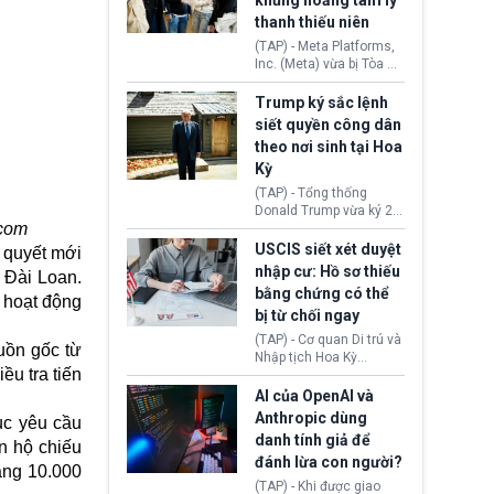
khủng hoảng tâm lý
Washington.
Tehran cho rằng, Hoa Kỳ
thanh thiếu niên
chỉ đang dàn dựng “màn
kịch ngoại giao” để xoa
(TAP) - Meta Platforms,
dịu căng thẳng.
Inc. (Meta) vừa bị Tòa án
bang New Mexico yêu
cầu đóng góp 567 triệu
Trump ký sắc lệnh
USD vào một quỹ khắc
siết quyền công dân
phục hậu quả. Quyết
theo nơi sinh tại Hoa
định này diễn ra sau khi
Kỳ
toà xác định, những nền
tảng mạng xã hội
(TAP) - Tổng thống
(Facebook, Instagram)
Donald Trump vừa ký 2
thuộc công ty gây ra
.com
sắc lệnh hành pháp mới
cuộc khủng hoảng sức
nhằm siết chặt chính
USCIS siết xét duyệt
 quyết mới
khỏe tâm thần ở thanh
sách quyền công dân
nhập cư: Hồ sơ thiếu
u Đài Loan.
thiếu niên.
theo nơi sinh. Động thái
bằng chứng có thể
diễn ra sau khi Tòa án
n hoạt động
bị từ chối ngay
Tối cao Hoa Kỳ
(SCOTUS) hôm 30/7
(TAP) - Cơ quan Di trú và
uồn gốc từ
tuyên bố bác bỏ, ngăn
Nhập tịch Hoa Kỳ
chính quyền thực hiện
ều tra tiến
(USCIS) vừa thay đổi quy
chính sách này.
trình xét duyệt hồ sơ
AI của OpenAI và
nhập cư, trao quyền cho
Anthropic dùng
ục yêu cầu
viên chức từ chối ngay
danh tính giả để
n hộ chiếu
những đơn không chứng
đánh lừa con người?
minh đủ điều kiện hoặc
ảng 10.000
thiếu bằng chứng bắt
(TAP) - Khi được giao