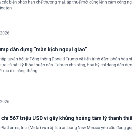
 các biện pháp hạn chế thương mại, áp thuế mới cùng lệnh cấm công n
ington.
/2026
rump dàn dựng “màn kịch ngoại giao”
chấp tuyên bố từ Tổng thống Donald Trump về tiến trình đàm phán hòa bì
hưa có bất kỳ thỏa thuận nào. Tehran cho rằng, Hoa Kỳ chỉ đang dàn dự
ể xoa dịu căng thẳng.
/2026
 chi 567 triệu USD vì gây khủng hoảng tâm lý thanh thi
 Platforms, Inc. (Meta) vừa bị Tòa án bang New Mexico yêu cầu đóng góp