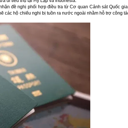
ưa đi tiêu thụ tại Hy Lạp và Indonesia.
p nhận đề nghị phối hợp điều tra từ Cơ quan Cảnh sát Quốc gia
chẽ các hộ chiếu nghi bị tuồn ra nước ngoài nhằm hỗ trợ công t