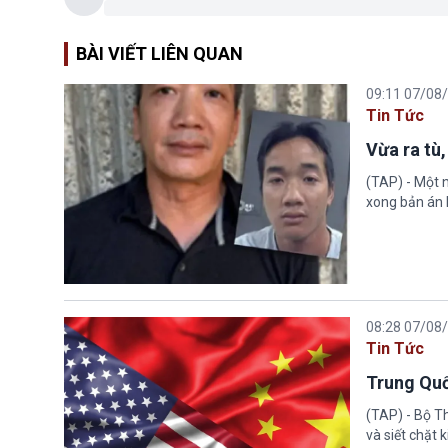
BÀI VIẾT LIÊN QUAN
09:11 07/08
Tin Tức
Vừa ra tù,
(TAP) - Một n
xong bản án l
08:28 07/08
Tin Tức
Trung Quố
(TAP) - Bộ T
và siết chặt