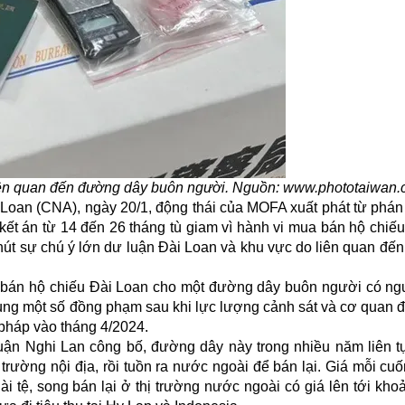
 liên quan đến đường dây buôn người. Nguồn: www.phototaiwan
Loan (CNA), ngày 20/1, động thái của MOFA xuất phát từ phán
 kết án từ 14 đến 26 tháng tù giam vì hành vi mua bán hộ chiế
 hút sự chú ý lớn dư luận Đài Loan và khu vực do liên quan đế
ã bán hộ chiếu Đài Loan cho một đường dây buôn người có ng
cùng một số đồng phạm sau khi lực lượng cảnh sát và cơ quan đi
p pháp vào tháng 4/2024.
uận Nghi Lan công bố, đường dây này trong nhiều năm liên t
rường nội địa, rồi tuồn ra nước ngoài để bán lại. Giá mỗi cuố
tệ, song bán lại ở thị trường nước ngoài có giá lên tới kho