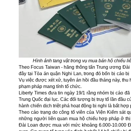
Hình ảnh tang vật trong vụ mua bán hộ chiếu
Theo Focus Taiwan - hãng thông tấn Trung ương Đài 
đây tại Tòa án quận Nghi Lan, trong đó bốn bị cáo bị
Vụ việc được xét xử, tuyên án hồi đầu tháng này, thu
phạm pháp mang tính tổ chức.
Liberty Times đưa tin ngày 19/1 rằng nhóm bị cáo đ
Trung Quốc đại lục. Các đối tượng bị truy tố lần đầu 
hành chiến dịch triệt phá hoạt động bị nghi là bất hợ
Theo cáo trạng do công tố viên của Viện Kiểm sát q
những người liên quan mua hộ chiếu hợp pháp ở thị t
Đài Loan được mua với mức khoảng 6.000-10.000 Đài 