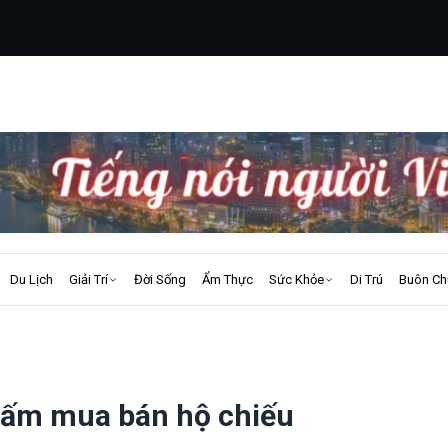
Du Lịch
Giải Trí
Đời Sống
Ẩm Thực
Sức Khỏe
Di Trú
Buôn Ch
cấm mua bán hộ chiếu