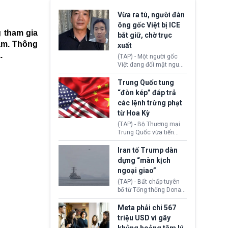
Vừa ra tù, người đàn
ông gốc Việt bị ICE
 tham gia
bắt giữ, chờ trục
năm. Thông
xuất
.
(TAP) - Một người gốc
Việt đang đối mặt nguy
cơ bị trục xuất khỏi Hoa
Kỳ sau khi đã chấp hành
Trung Quốc tung
xong bản án liên quan
“đòn kép” đáp trả
đến tội ác từ hơn 30
các lệnh trừng phạt
năm trước tại California.
từ Hoa Kỳ
(TAP) - Bộ Thương mại
Trung Quốc vừa tiến
hành áp đặt lệnh trừng
phạt lên hàng loạt thực
Iran tố Trump dàn
thể và siết chặt kiểm
dựng “màn kịch
soát xuất khẩu máy bay
ngoại giao”
không người lái (UAV)
sang Hoa Kỳ. Động thái
(TAP) - Bất chấp tuyên
này nhằm đáp trả các
bố từ Tổng thống Donald
biện pháp hạn chế
Trump về tiến trình đàm
thương mại, áp thuế mới
phán hòa bình, Iran
Meta phải chi 567
cùng lệnh cấm công
khẳng định chưa có bất
triệu USD vì gây
nghệ gần đây từ phía
kỳ thỏa thuận nào.