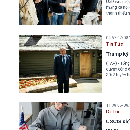
USD vào một 
mạng xã hội 
thanh thiếu n
04:57 07/08
Tin Tức
Trump ký 
(TAP) - Tổng
quyền công d
30/7 tuyên b
11:38 06/08
Di Trú
USCIS siế
ngay