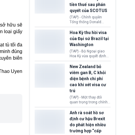
tục giảm trong thời gian
tiền thuế sau phán
tới.
quyết của SCOTUS
(TAP) - Chính quyền
Tổng thống Donald
 sở hữu sẽ
Trump đã hoàn trả
 loại giấy
khoảng 100 tỷ USD thuế
Hoa Kỳ thu hồi visa
quan từng thu theo Đạo
của Đại sứ Brazil tại
luật Quyền hạn Kinh tế
t tù tối đa
Washington
Khẩn cấp Quốc tế
 minh đúng
(IEEPA). Động thái này
(TAP) - Bộ Ngoại giao
diễn ra sau phán quyết
Hoa Kỳ vừa quyết định
xuyên biên
hồi tháng 2 bởi Tòa án
thu hồi thị thực (visa)
Tối cao Hoa Kỳ
của bà Maria Luiza
New Zealand bỏ
(SCOTUS) khi tuyên bố,
Ribeiro Viotti - Đại sứ
Thao Uyen
viêm gan B, C khỏi
việc áp thuế diện rộng là
Brazil tại Washington.
diện bệnh chi phí
hoàn toàn bất hợp pháp.
Động thái trên diễn ra
cao khi xét visa cư
trong bối cảnh tranh
chấp ngoại giao giữa
trú
chính quyền Tổng thống
(TAP) - Một thay đổi
Donald Trump và chính
quan trọng trong chính
phủ cánh tả Tổng thống
sách nhập cư của New
Brazil Luiz Inácio Lula
Zealand đang mở ra
Anh rà soát hồ sơ
da Silva đang leo thang
thêm cơ hội cho nhiều
định cư hậu Brexit
gay gắt.
người muốn định cư. Từ
do phát hiện nhiều
nay, người mắc viêm
trường hợp “cấp
gan B hoặc viêm gan C