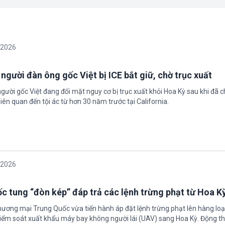
/2026
 người đàn ông gốc Việt bị ICE bắt giữ, chờ trục xuất
gười gốc Việt đang đối mặt nguy cơ bị trục xuất khỏi Hoa Kỳ sau khi đã 
iên quan đến tội ác từ hơn 30 năm trước tại California.
/2026
c tung “đòn kép” đáp trả các lệnh trừng phạt từ Hoa K
hương mại Trung Quốc vừa tiến hành áp đặt lệnh trừng phạt lên hàng loạ
 kiểm soát xuất khẩu máy bay không người lái (UAV) sang Hoa Kỳ. Động th