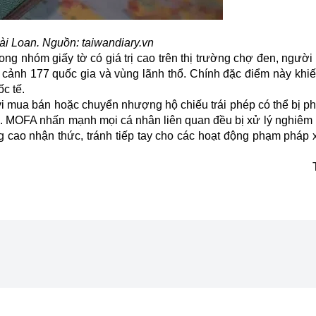
ài Loan. Nguồn: taiwandiary.vn
ng nhóm giấy tờ có giá trị cao trên thị trường chợ đen, người
cảnh 177 quốc gia và vùng lãnh thổ. Chính đặc điểm này khiến
ốc tế.
 mua bán hoặc chuyển nhượng hộ chiếu trái phép có thể bị phạ
tệ. MOFA nhấn mạnh mọi cá nhân liên quan đều bị xử lý nghiêm
g cao nhận thức, tránh tiếp tay cho các hoạt động phạm pháp 