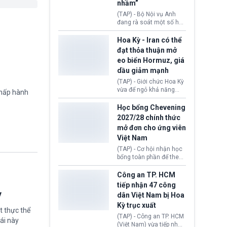
sẽ không còn bị mặc
nhầm”
định không đáp ứng tiêu
(TAP) - Bộ Nội vụ Anh
chuẩn sức khỏe chỉ vì
đang rà soát một số hồ
chi phí điều trị khi nộp hồ
sơ thuộc Chương trình
sơ xin visa cư trú.
Định cư EU (EU
Hoa Kỳ - Iran có thể
Settlement Scheme -
đạt thỏa thuận mở
EUSS) sau khi xác định
eo biển Hormuz, giá
có trường hợp được cấp
dầu giảm mạnh
quy chế cư trú hậu
Brexit “do nhầm lẫn”.
(TAP) - Giới chức Hoa Kỳ
Động thái này làm dấy
vừa để ngỏ khả năng
chấp hành
lên lo ngại về việc thực
sớm đạt thỏa thuận với
thi Thỏa thuận Rút khỏi
Iran nhằm mở lại eo biển
Học bổng Chevening
Liên minh châu Âu
Hormuz, mở đường cho
2027/28 chính thức
(Withdrawal
việc khôi phục hoạt
mở đơn cho ứng viên
Agreement).
động hàng hải. Những
Việt Nam
tín hiệu ngoại giao tích
cực này lập tức tác động
(TAP) - Cơ hội nhận học
đến thị trường năng
bổng toàn phần để theo
lượng, kéo giá dầu thế
học chương trình thạc sĩ
giới lùi sâu xuống dưới
tại Vương quốc Anh đã
Công an TP. HCM
mức 80 USD/thùng.
chính thức quay trở lại.
tiếp nhận 47 công
Học bổng Chevening
ỳ
dân Việt Nam bị Hoa
2027/28 của Chính phủ
Kỳ trục xuất
Anh vừa mở cổng ứng
t thực thể
tuyển dành riêng ứng
(TAP) - Công an TP. HCM
ái này
viên Việt Nam, hỗ trợ
(Việt Nam) vừa tiếp nhận