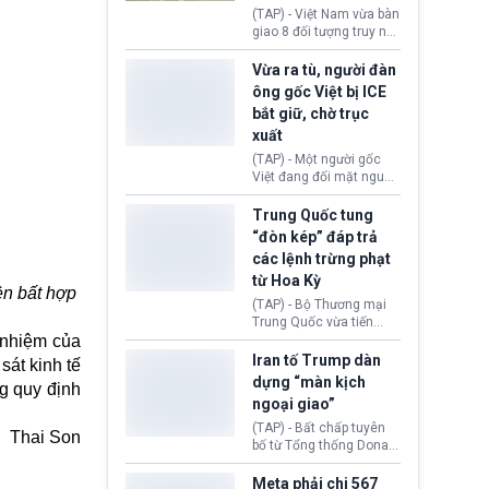
động tại Việt Nam và
(TAP) - Việt Nam vừa bàn
Lào, lôi kéo hàng nghìn
giao 8 đối tượng truy nã
người tham gia, luân
đỏ Interpol cho lực lượng
chuyển dòng tiền qua
chức năng Hàn Quốc.
Vừa ra tù, người đàn
nhiều lớp tài khoản. Sau
Nhóm này bị xác định
ông gốc Việt bị ICE
hơn 2 tuần phối hợp truy
lừa đảo 619 nạn nhân,
bắt giữ, chờ trục
xét, lực lượng chức năng
chiếm đoạt hơn 17,7 tỷ
hai nước đã bắt giữ 171
xuất
KRW.
đối tượng.
(TAP) - Một người gốc
Việt đang đối mặt nguy
cơ bị trục xuất khỏi Hoa
Kỳ sau khi đã chấp hành
Trung Quốc tung
xong bản án liên quan
“đòn kép” đáp trả
đến tội ác từ hơn 30
các lệnh trừng phạt
năm trước tại California.
từ Hoa Kỳ
iền bất hợp
(TAP) - Bộ Thương mại
Trung Quốc vừa tiến
 nhiệm của
hành áp đặt lệnh trừng
phạt lên hàng loạt thực
Iran tố Trump dàn
sát kinh tế
thể và siết chặt kiểm
dựng “màn kịch
ng quy định
soát xuất khẩu máy bay
ngoại giao”
không người lái (UAV)
sang Hoa Kỳ. Động thái
(TAP) - Bất chấp tuyên
Thai Son
này nhằm đáp trả các
bố từ Tổng thống Donald
biện pháp hạn chế
Trump về tiến trình đàm
thương mại, áp thuế mới
phán hòa bình, Iran
Meta phải chi 567