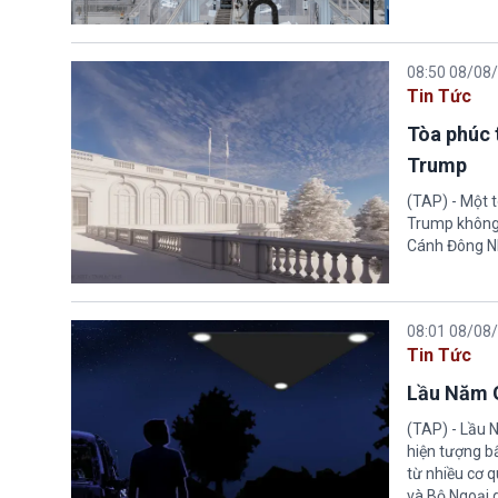
08:50 08/08
Tin Tức
Tòa phúc 
Trump
(TAP) - Một 
Trump không 
Cánh Đông N
08:01 08/08
Tin Tức
Lầu Năm G
(TAP) - Lầu 
hiện tượng b
từ nhiều cơ 
và Bộ Ngoại 