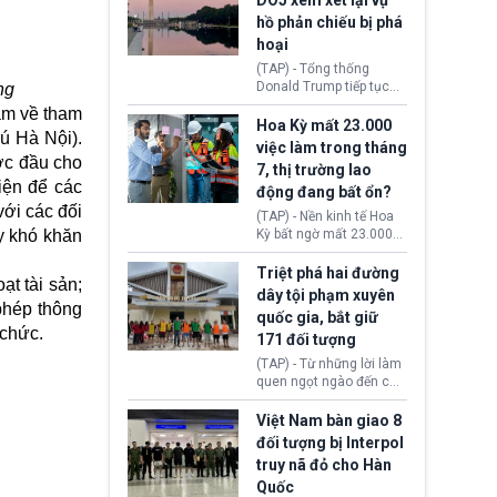
DOJ xem xét lại vụ
thường chưa xác định
hồ phản chiếu bị phá
(UAP). Những tài liệu này
hoại
bao gồm hình ảnh,
video, báo cáo từ nhiều
(TAP) - Tổng thống
cơ quan khác nhau như
Donald Trump tiếp tục
ng
Cục Điều tra Liên bang
cho rằng, hồ phản chiếu
hạm về tham
(FBI), Cơ quan Tình báo
trước Đài tưởng niệm
Hoa Kỳ mất 23.000
Trung ương (CIA) và Bộ
rú Hà Nội).
Lincoln bị phá hoại. Lãnh
việc làm trong tháng
Ngoại giao (DOS).
đạo Nhà Trắng yêu cầu
ước đầu cho
7, thị trường lao
Bộ Tư pháp (DOJ) xem
iện để các
động đang bất ổn?
xét lại quyết định hủy
với các đối
truy tố những cá nhân bị
(TAP) - Nền kinh tế Hoa
nghi ngờ làm hư hại
ây khó khăn
Kỳ bất ngờ mất 23.000
công trình.
việc làm vào tháng 7,
cho thấy thị trường lao
Triệt phá hai đường
ạt tài sản;
động có dấu hiệu suy
dây tội phạm xuyên
yếu sau thời gian duy trì
phép thông
quốc gia, bắt giữ
tương đối ổn định suốt
 chức.
171 đối tượng
nửa năm 2026.
(TAP) - Từ những lời làm
quen ngọt ngào đến các
“sàn vàng ảo”, bất động
sản trực tuyến cùng
Việt Nam bàn giao 8
đường dây đánh bạc quy
đối tượng bị Interpol
mô lớn, hai tổ chức tội
truy nã đỏ cho Hàn
phạm xuyên quốc gia đã
Quốc
dựng lên mạng lưới hoạt