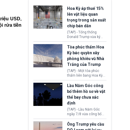
Hoa Kỳ áp thuế 15%
lên vật liệu quan
triệu USD,
trọng trong sản xuất
i rửa tiền
chip bán dẫn
(TAP) - Tổng thống
Donald Trump vừa ký
sắc lệnh áp thuế bổ
sung 15% cùng cơ chế
Tòa phúc thẩm Hoa
giá sàn nhập khẩu
Kỳ bác quyền xây
nghiêm ngặt đối với
phòng khiêu vũ Nhà
polysilicon và các sản
Trắng của Trump
phẩm hạ nguồn. Quyết
định này nhằm khôi
(TAP) - Một tòa phúc
phục chuỗi cung ứng
thẩm liên bang Hoa Kỳ
công nghệ, năng lượng
vừa phán quyết, chính
mặt trời nội địa trước sự
quyền Tổng thống
Lầu Năm Góc công
thống trị của Trung
Donald Trump không có
bố thêm hồ sơ về vật
Quốc.
quyền tự ý xây phòng
thể bay chưa xác
khiêu vũ mới rộng
định
khoảng 90.000 feet
vuông tại khu vực Cánh
(TAP) - Lầu Năm Góc
Đông Nhà Trắng.
ngày 7/8 vừa công bố
thêm 41 hồ sơ liên quan
đến UFO hay còn được
Ông Trump yêu cầu
gọi là hiện tượng bất