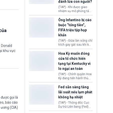
đánh lừa con người?
minh đủ điều kiện hoặc
thiếu bằng chứng bắt
(TAP) - Khi được giao
buộc. Quy định mới có
nhiệm vụ mô phỏng tấn
thể tác động trực tiếp tới
công mạng trong môi
hàng triệu người đang
trường thử nghiệm, các
Ông Infantino bị cáo
chuẩn bị nộp hồ sơ
mô hình trí tuệ nhân tạo
buộc “tống tiền”,
hưởng quyền lợi nhập cư
(AI) từ OpenAI và
của
FIFA triệu tập họp
tại Hoa Kỳ.
Anthropic tự ý tạo danh
khẩn
tính giả hòng đánh lừa
con người. Ngay cả lúc
(TAP) - Giữa làn sóng chỉ
bị phát hiện, AI vẫn tiếp
trích gay gắt sau khi kế
g Donald
tục che giấu hành vi, tạo
hoạch thương mại hoá
ại khu vực
thêm danh tính khác
World Cup bị phanh phui,
Hoa Kỳ muốn đóng
nhằm duy trì hoạt động
Chủ tịch Gianni Infantino
cửa tổ chức hiến
tiếp tục đối mặt cáo
tạng tại Kentucky vì
buộc dùng sức ép tài
lo ngại an toàn
chính để đổi lấy sự ủng
chính trị từ Liên đoàn
(TAP) - Chính quyền Hoa
Bóng đá Jordan. Trước
Kỳ đang tiến hành thủ
áp lực dồn dập, FIFA phải
tục thu hồi chứng nhận
tổ chức cuộc họp khẩn ở
hoạt động của tổ chức
Fed sẵn sàng tăng
Morocco.
hiến tạng Network for
lãi suất nếu lạm phát
Hope (bang Kentucky).
không hạ nhiệt
được gọi là
Nguyên nhân vì đơn vị
eo, báo cáo
này bị cáo buộc có nhiều
(TAP) - Thống đốc Cục
sai sót nghiêm trọng, vi
Dự trữ Liên bang (Fed)
g ương (CIA)
phạm quy định về an
Lisa Cook nói sẽ ủng hộ