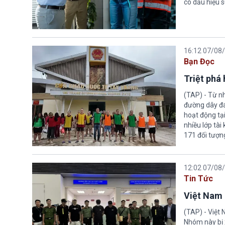
có dấu hiệu s
16:12 07/08
Bạn Đọc
Triệt phá
(TAP) - Từ n
đường dây đá
hoạt động tại
nhiều lớp tài
171 đối tượn
12:02 07/08
Tin Tức
Việt Nam 
(TAP) - Việt
Nhóm này bị 