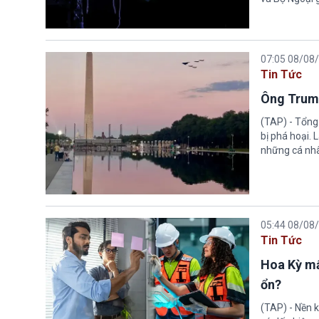
07:05 08/08
Tin Tức
Ông Trump
(TAP) - Tổng
bị phá hoại.
những cá nhâ
05:44 08/08
Tin Tức
Hoa Kỳ mấ
ổn?
(TAP) - Nền k