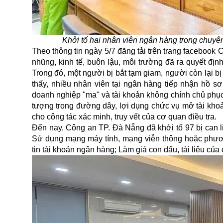
Khởi tố hai nhân viên ngân hàng trong chuyê
Theo thông tin ngày 5/7 đăng tải trên trang facebook
nhũng, kinh tế, buôn lậu, môi trường đã ra quyết địn
Trong đó, một người bị bắt tạm giam, người còn lại b
thấy, nhiều nhân viên tại ngân hàng tiếp nhận hồ s
doanh nghiệp "ma" và tài khoản không chính chủ phục v
tượng trong đường dây, lợi dụng chức vụ mở tài khoản
cho công tác xác minh, truy vết của cơ quan điều tra.
Đến nay, Công an TP. Đà Nẵng đã
khởi tố
97 bị can l
Sử dụng mạng máy tính, mạng viễn thông hoặc phương
tin tài khoản ngân hàng; Làm giả con dấu, tài liệu của