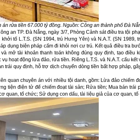
n án rửa tiền 67.000 tỷ đồng. Nguồn:
Công an thành phố Đà Nẵ
 Công an TP. Đà Nẵng, ngày 3/7, Phòng Cảnh sát điều tra tội p
h khởi tố L.T.S. (SN 1994, trú Hưng Yên) và N.A.T. (SN 1989, t
ị áp dụng biện pháp cấm đi khỏi nơi cư trú. Kết quả điều tra b
ơ và mở tài khoản thanh toán không đúng quy định, tạo điều k
ụ hoạt động lừa đảo, rửa tiền. Riêng L.T.S. và N.A.T. cấu kết 
 trái quy định, hỗ trợ dịch chuyển dòng tiền bất hợp pháp, g
iên quan chuyên án với nhiều tội danh, gồm: Lừa đảo chiếm đo
 tiện điện tử để chiếm đoạt tài sản; Rửa tiền; Mua bán trái 
 cơ quan, tổ chức; Sử dụng con dấu, tài liệu giả của cơ quan, tổ