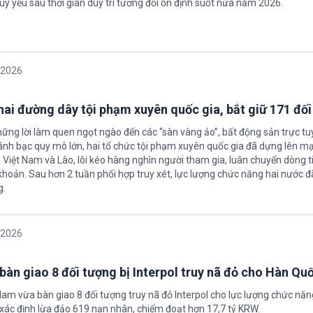
uy yếu sau thời gian duy trì tương đối ổn định suốt nửa năm 2026.
/2026
 hai đường dây tội phạm xuyên quốc gia, bắt giữ 171 đố
hững lời làm quen ngọt ngào đến các “sàn vàng ảo”, bất động sản trực t
nh bạc quy mô lớn, hai tổ chức tội phạm xuyên quốc gia đã dựng lên mạ
 Việt Nam và Lào, lôi kéo hàng nghìn người tham gia, luân chuyển dòng t
 khoản. Sau hơn 2 tuần phối hợp truy xét, lực lượng chức năng hai nước đ
g.
/2026
bàn giao 8 đối tượng bị Interpol truy nã đỏ cho Hàn Qu
 Nam vừa bàn giao 8 đối tượng truy nã đỏ Interpol cho lực lượng chức nă
xác định lừa đảo 619 nạn nhân, chiếm đoạt hơn 17,7 tỷ KRW.