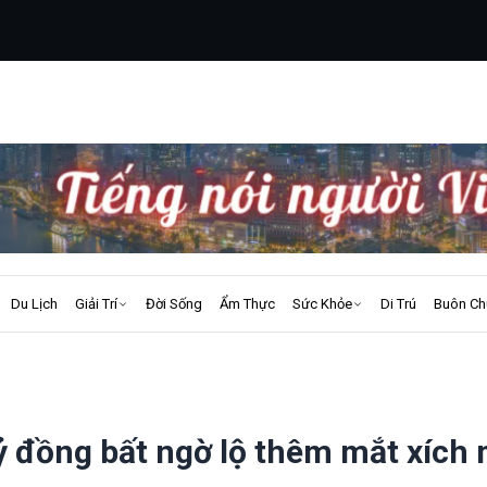
Du Lịch
Giải Trí
Đời Sống
Ẩm Thực
Sức Khỏe
Di Trú
Buôn Ch
tỷ đồng bất ngờ lộ thêm mắt xích