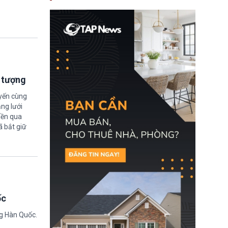
nay, người mắc viêm
gan B hoặc viêm gan C
sẽ không còn bị mặc
định không đáp ứng tiêu
chuẩn sức khỏe chỉ vì
chi phí điều trị khi nộp hồ
sơ xin visa cư trú.
i tượng
uyến cùng
ng lưới
iền qua
ã bắt giữ
ốc
ng Hàn Quốc.