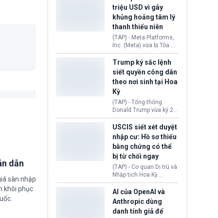
cùng lệnh cấm công
khẳng định chưa có bất
triệu USD vì gây
nghệ gần đây từ phía
kỳ thỏa thuận nào.
khủng hoảng tâm lý
Washington.
Tehran cho rằng, Hoa Kỳ
thanh thiếu niên
chỉ đang dàn dựng “màn
kịch ngoại giao” để xoa
(TAP) - Meta Platforms,
dịu căng thẳng.
Inc. (Meta) vừa bị Tòa án
bang New Mexico yêu
cầu đóng góp 567 triệu
Trump ký sắc lệnh
USD vào một quỹ khắc
siết quyền công dân
phục hậu quả. Quyết
theo nơi sinh tại Hoa
định này diễn ra sau khi
Kỳ
toà xác định, những nền
tảng mạng xã hội
(TAP) - Tổng thống
(Facebook, Instagram)
Donald Trump vừa ký 2
thuộc công ty gây ra
sắc lệnh hành pháp mới
cuộc khủng hoảng sức
nhằm siết chặt chính
USCIS siết xét duyệt
khỏe tâm thần ở thanh
sách quyền công dân
nhập cư: Hồ sơ thiếu
thiếu niên.
theo nơi sinh. Động thái
bằng chứng có thể
diễn ra sau khi Tòa án
bị từ chối ngay
Tối cao Hoa Kỳ
án dẫn
(SCOTUS) hôm 30/7
(TAP) - Cơ quan Di trú và
tuyên bố bác bỏ, ngăn
Nhập tịch Hoa Kỳ
giá sàn nhập
chính quyền thực hiện
(USCIS) vừa thay đổi quy
chính sách này.
m khôi phục
trình xét duyệt hồ sơ
AI của OpenAI và
uốc.
nhập cư, trao quyền cho
Anthropic dùng
viên chức từ chối ngay
danh tính giả để
những đơn không chứng