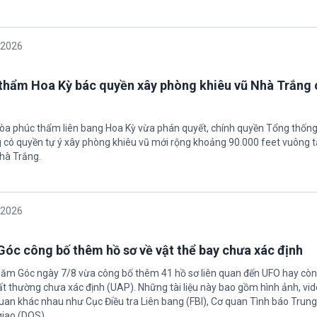
/2026
thẩm Hoa Kỳ bác quyền xây phòng khiêu vũ Nhà Trắng 
tòa phúc thẩm liên bang Hoa Kỳ vừa phán quyết, chính quyền Tổng thốn
có quyền tự ý xây phòng khiêu vũ mới rộng khoảng 90.000 feet vuông t
hà Trắng.
/2026
óc công bố thêm hồ sơ về vật thể bay chưa xác định
Năm Góc ngày 7/8 vừa công bố thêm 41 hồ sơ liên quan đến UFO hay còn 
ất thường chưa xác định (UAP). Những tài liệu này bao gồm hình ảnh, vid
quan khác nhau như Cục Điều tra Liên bang (FBI), Cơ quan Tình báo Trun
giao (DOS).