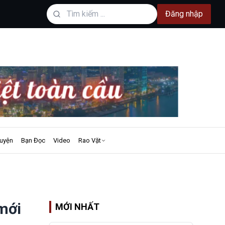
Đăng nhập
uyện
Bạn Đọc
Video
Rao Vặt
 mới
MỚI NHẤT