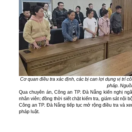
Cơ quan điều tra xác định, các bị can lợi dụng vị trí c
pháp. Nguồ
Qua chuyên án, Công an TP. Đà Nẵng kiến nghị ngâ
nhân viên; đồng thời siết chặt kiểm tra, giám sát nội 
Công an TP. Đà Nẵng tiếp tục mở rộng điều tra và xem
pháp luật.