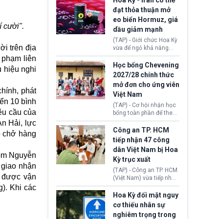
Hoa Kỳ - Iran có thể
Settlement Scheme -
đạt thỏa thuận mở
EUSS) sau khi xác định
eo biển Hormuz, giá
có trường hợp được cấp
 cười".
dầu giảm mạnh
quy chế cư trú hậu
Brexit “do nhầm lẫn”.
(TAP) - Giới chức Hoa Kỳ
Động thái này làm dấy
ời trên địa
vừa để ngỏ khả năng
lên lo ngại về việc thực
sớm đạt thỏa thuận với
 phạm liên
thi Thỏa thuận Rút khỏi
Iran nhằm mở lại eo biển
Học bổng Chevening
u hiệu nghi
Liên minh châu Âu
Hormuz, mở đường cho
2027/28 chính thức
(Withdrawal
việc khôi phục hoạt
mở đơn cho ứng viên
Agreement).
động hàng hải. Những
hính, phát
Việt Nam
tín hiệu ngoại giao tích
ển 10 bình
cực này lập tức tác động
(TAP) - Cơ hội nhận học
đến thị trường năng
êu cầu của
bổng toàn phần để theo
lượng, kéo giá dầu thế
học chương trình thạc sĩ
n Hải, lực
giới lùi sâu xuống dưới
tại Vương quốc Anh đã
Công an TP. HCM
tô chở hàng
mức 80 USD/thùng.
chính thức quay trở lại.
tiếp nhận 47 công
Học bổng Chevening
dân Việt Nam bị Hoa
2027/28 của Chính phủ
gồm Nguyễn
Kỳ trục xuất
Anh vừa mở cổng ứng
 giao nhận
tuyển dành riêng ứng
(TAP) - Công an TP. HCM
viên Việt Nam, hỗ trợ
i được vận
(Việt Nam) vừa tiếp nhận
toàn bộ chi phí học tập
47 công dân Việt Nam bị
). Khi các
cùng nhiều quyền lợi
Hoa Kỳ trục xuất về
Hoa Kỳ đối mặt nguy
trong suốt một năm
nước. Đây là đợt có số
cơ thiếu nhân sự
học.
lượng lớn nhất từ đầu
nghiêm trọng trong
năm 2026 đến nay, phản