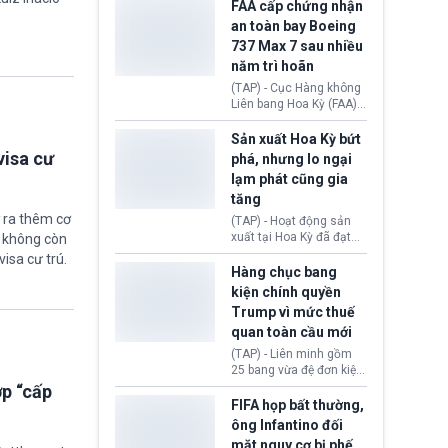
ExxonMobil và Chevron
FAA cấp chứng nhận
đã thu về lợi nhuận quá
an toàn bay Boeing
lớn nhờ giá dầu tăng
737 Max 7 sau nhiều
mạnh suốt thời gian Hoa
năm trì hoãn
Kỳ xảy ra xung đột ở
Iran. Trên cơ sở đó, lãnh
(TAP) - Cục Hàng không
đạo Nhà Trắng kêu gọi
Liên bang Hoa Kỳ (FAA)
các doanh nghiệp cần
vừa chính thức cấp
giảm giá bán cho người
chứng nhận an toàn bay
Sản xuất Hoa Kỳ bứt
tiêu dùng.
cho Boeing 737 Max 7,
visa cư
phá, nhưng lo ngại
mẫu máy bay nhỏ nhất
lạm phát cũng gia
trong dòng 737 Max
tăng
thuộc Boeing
Commercial Airplanes
 ra thêm cơ
(TAP) - Hoạt động sản
(Boeing). Động thái này
xuất tại Hoa Kỳ đã đạt
ẽ không còn
chính thức khép lại gần
tốc độ nhanh nhất trong
visa cư trú.
một thập kỷ trì hoãn chờ
hơn 4 năm qua, cho
Hàng chục bang
các cuộc đánh giá
thấy nền kinh tế đang
kiện chính quyền
nghiêm ngặt.
phục hồi tích cực, bất
Trump vì mức thuế
chấp tác động từ thuế
quan toàn cầu mới
quan. Tuy nhiên, không
ít doanh nghiệp vẫn cảm
(TAP) - Liên minh gồm
thấy áp lực lạm phát, bất
25 bang vừa đệ đơn kiện
ổn địa chính trị hiện còn
chính quyền Tổng thống
ợp “cấp
nghiêm trọng hơn cả
Donald Trump. Phe
FIFA họp bất thường,
giai đoạn đại dịch
nguyên đơn tin rằng,
ông Infantino đối
COVID-19.
hành động áp thuế 10 -
mặt nguy cơ bị phế