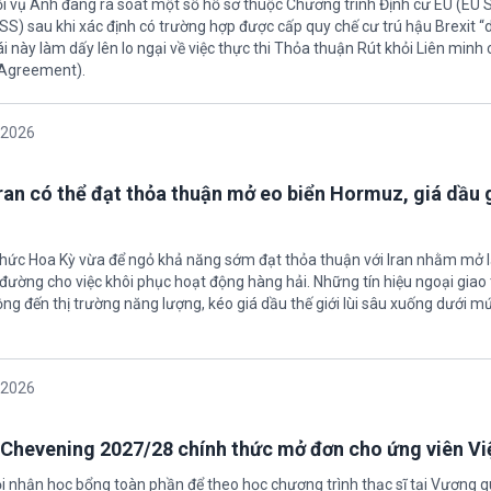
ội vụ Anh đang rà soát một số hồ sơ thuộc Chương trình Định cư EU (EU
S) sau khi xác định có trường hợp được cấp quy chế cư trú hậu Brexit 
ái này làm dấy lên lo ngại về việc thực thi Thỏa thuận Rút khỏi Liên minh
 Agreement).
/2026
Iran có thể đạt thỏa thuận mở eo biển Hormuz, giá dầu
 chức Hoa Kỳ vừa để ngỏ khả năng sớm đạt thỏa thuận với Iran nhằm mở l
ường cho việc khôi phục hoạt động hàng hải. Những tín hiệu ngoại giao 
ộng đến thị trường năng lượng, kéo giá dầu thế giới lùi sâu xuống dưới m
/2026
Chevening 2027/28 chính thức mở đơn cho ứng viên V
ội nhận học bổng toàn phần để theo học chương trình thạc sĩ tại Vương 