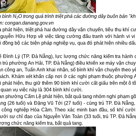
 bình N₂O trong quá trình triệt phá các đường dây buôn bán "khí
n: congan.danang.gov.vn
phát hiện, triệt phá hai đường dây vận chuyển, tiêu thụ khí cư
Nguyễn Hữu Hợp về việc tăng cường đấu tranh với hành vi vi
ai đồng bộ các biện pháp nghiệp vụ, qua đó phát hiện nhiều dấ
ê Đình Lý (TP. Đà Nẵng), lực lượng chức năng kiểm tra hành c
ạm trú phường An Hải, TP. Đà Nẵng) điều khiển xe máy vận chuy
an công an, Tuấn Anh khai nhận, số bình khí vận chuyển theo y
hách. Khám xét khẩn cấp nơi ở các nghi phạm thuộc phường A
 phát hiện, thu giữ thêm 90 bình khí cười cất giấu trên một ô 
 quan vụ việc này là 304 bình khí cười.
g an phường Cẩm Lệ phát hiện, bắt quả tang nhóm nghi phạm 
ng (26 tuổi) và Đặng Vũ Tới (27 tuổi) - cùng trú TP. Đà Nẵng,
hu công nghiệp Hòa Cầm. Theo xác minh ban đầu, số khí cườ
ưới sự chỉ đạo của Nguyễn Văn Toàn (33 tuổi, trú TP. Đà Nẵng
lượng chức năng kiểm tra, bắt quả tang.