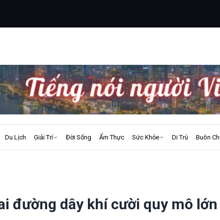
Du Lịch
Giải Trí
Đời Sống
Ẩm Thực
Sức Khỏe
Di Trú
Buôn Ch
hai đường dây khí cười quy mô lớn