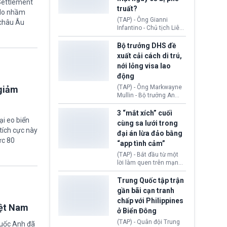
12,5% lên 60 đối tác
 Settlement
truất?
thương mại hôm 24/7
“do nhầm
vượt quá thẩm quyền
(TAP) - Ông Gianni
 châu Âu
của Tổng thống.
Infantino - Chủ tịch Liên
đoàn Bóng đá Thế giới
(FIFA) đang đứng trước
Bộ trưởng DHS đề
cuộc khủng hoảng
xuất cải cách di trú,
quyền lực nghiêm trọng,
nới lỏng visa lao
khi Hội đồng FIFA được
động
cho là đang chuẩn bị tổ
chức cuộc họp khẩn cấp
(TAP) - Ông Markwayne
 giảm
nhằm xem xét phế truất
Mullin - Bộ trưởng An
ông sau bê bối liên quan
ninh Nội địa Hoa Kỳ
đến kế hoạch thương
(DHS) vừa đề xuất chính
3 “mắt xích” cuối
mại hoá World Cup.
ại eo biển
phủ cần xem xét mở
cùng sa lưới trong
rộng tiếp nhận lao động
tích cực này
đại án lừa đảo bằng
nước ngoài có thị thực
ức 80
“app tình cảm”
(visa) tại các lĩnh vực
đang thiếu hụt nhân
(TAP) - Bắt đầu từ một
công trầm trọng. Việc
lời làm quen trên mạng
này nhằm giải quyết nhu
xã hội, nhiều nạn nhân
cầu nhân lực cốt lõi cho
từng bước rơi vào chiếc
Trung Quốc tập trận
nền kinh tế nội địa.
bẫy “tình cảm - đầu tư”
gần bãi cạn tranh
rồi mất sạch tài sản.
chấp với Philippines
Sau hơn nửa năm điều
iệt Nam
ở Biển Đông
tra, Công an tỉnh Cao
Bằng (Việt Nam) đã khép
(TAP) - Quân đội Trung
quốc Anh đã