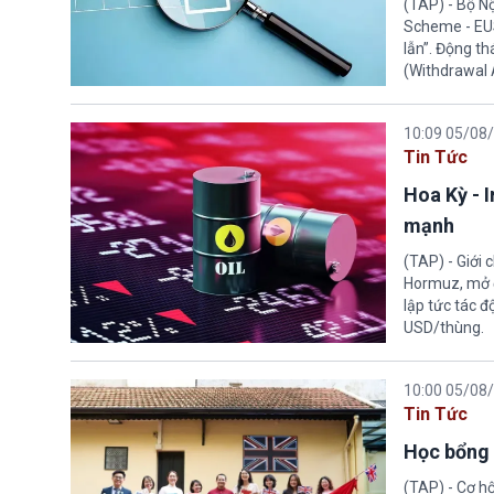
(TAP) - Bộ N
Scheme - EUS
lẫn”. Động th
(Withdrawal
10:09 05/08
Tin Tức
Hoa Kỳ - 
mạnh
(TAP) - Giới
Hormuz, mở đ
lập tức tác đ
USD/thùng.
10:00 05/08
Tin Tức
Học bổng 
(TAP) - Cơ h