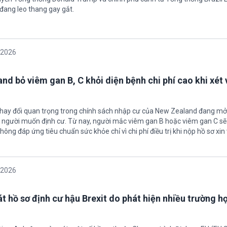
 đang leo thang gay gắt.
/2026
nd bỏ viêm gan B, C khỏi diện bệnh chi phí cao khi xét 
thay đổi quan trọng trong chính sách nhập cư của New Zealand đang mở
u người muốn định cư. Từ nay, người mắc viêm gan B hoặc viêm gan C s
hông đáp ứng tiêu chuẩn sức khỏe chỉ vì chi phí điều trị khi nộp hồ sơ xin 
/2026
t hồ sơ định cư hậu Brexit do phát hiện nhiều trường h