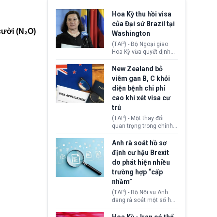
Hoa Kỳ thu hồi visa
của Đại sứ Brazil tại
cười (N₂O)
Washington
(TAP) - Bộ Ngoại giao
Hoa Kỳ vừa quyết định
thu hồi thị thực (visa)
của bà Maria Luiza
New Zealand bỏ
Ribeiro Viotti - Đại sứ
viêm gan B, C khỏi
Brazil tại Washington.
diện bệnh chi phí
Động thái trên diễn ra
cao khi xét visa cư
trong bối cảnh tranh
chấp ngoại giao giữa
trú
chính quyền Tổng thống
(TAP) - Một thay đổi
Donald Trump và chính
quan trọng trong chính
phủ cánh tả Tổng thống
sách nhập cư của New
Brazil Luiz Inácio Lula
Zealand đang mở ra
Anh rà soát hồ sơ
da Silva đang leo thang
thêm cơ hội cho nhiều
định cư hậu Brexit
gay gắt.
người muốn định cư. Từ
do phát hiện nhiều
nay, người mắc viêm
trường hợp “cấp
gan B hoặc viêm gan C
sẽ không còn bị mặc
nhầm”
định không đáp ứng tiêu
(TAP) - Bộ Nội vụ Anh
chuẩn sức khỏe chỉ vì
đang rà soát một số hồ
chi phí điều trị khi nộp hồ
sơ thuộc Chương trình
sơ xin visa cư trú.
Định cư EU (EU