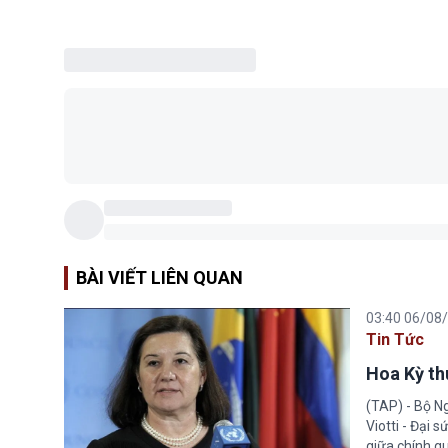
BÀI VIẾT LIÊN QUAN
03:40 06/08
Tin Tức
Hoa Kỳ thu
(TAP) - Bộ Ng
Viotti - Đại 
giữa chính q