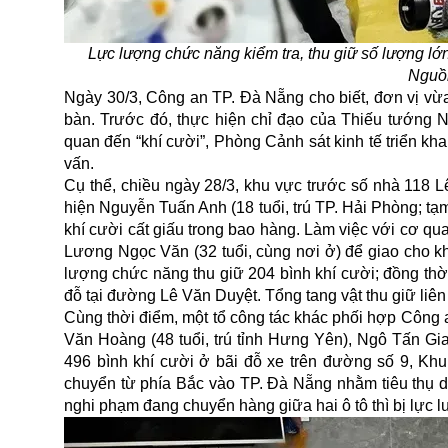
Lực lượng chức năng kiểm tra, thu giữ số lượng lớn
Nguồ
Ngày 30/3, Công an TP. Đà Nẵng cho biết, đơn vị vừa 
bàn. Trước đó, thực hiện chỉ đạo của Thiếu tướng 
quan đến “khí cười”, Phòng Cảnh sát kinh tế triển kh
vấn.
Cụ thể, chiều ngày 28/3, khu vực trước số nhà 118 L
hiện Nguyễn Tuấn Anh (18 tuổi, trú TP. Hải Phòng; t
khí cười
cất giấu trong bao hàng. Làm việc với cơ qu
Lương Ngọc Văn (32 tuổi, cùng nơi ở) để giao cho k
lượng chức năng thu giữ 204 bình khí cười; đồng thời
đỗ tại đường Lê Văn Duyệt. Tổng tang vật thu giữ liên
Cùng thời điểm, một tổ công tác khác phối hợp Côn
Văn Hoàng (48 tuổi, trú tỉnh Hưng Yên), Ngô Tấn Gia
496 bình khí cười ở bãi đỗ xe trên đường số 9, K
chuyển từ phía Bắc vào TP. Đà Nẵng nhằm tiêu thụ d
nghi phạm đang chuyển hàng giữa hai ô tô thì bị lực 