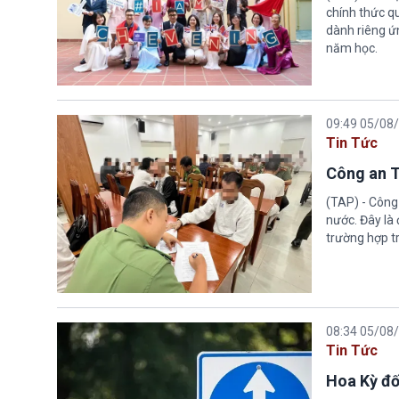
chính thức q
dành riêng ứn
năm học.
09:49 05/08
Tin Tức
Công an T
(TAP) - Công
nước. Đây là
trường hợp tr
08:34 05/08
Tin Tức
Hoa Kỳ đố