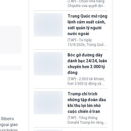
(TAP) - Chuỗi nhà hàng
thăm địa điểm này.
Chipotle vừa quyết định
loại bỏ tất cả ớt jalapeño
khỏi những cửa hàng
Trung Quốc mở rộng
trên toàn lãnh thổ Hoa
lệnh cấm xuất cảnh,
Kỳ. Nguyên nhân do cơ
siết quản lý người
quan y tế nghi ngờ
nước ngoài
nguyên liệu liên quan
đến ổ dịch Salmonella
(TAP) - Từ ngày
khiến ít nhất 110 người
15/9/2026, Trung Quốc
mắc bệnh tại bang
áp dụng quy định mới về
Minnesota.
quản lý xuất nhập cảnh.
Bóc gỡ đường dây
Một hành vi vi phạm giấy
đánh bạc 24/24, luân
tờ, xuất nhập cảnh trái
chuyển hơn 3.000 tỷ
phép hay liên quan kiểm
đồng
soát công nghệ có thể
khiến công dân Trung
(TAP) - 2.003 tài khoản,
Quốc đối mặt lệnh cấm
hơn 3.000 tỷ đồng và
xuất cảnh kéo dài tới 3
một đường dây đánh
năm. Trong khi đó, người
bạc xuyên quốc gia vận
Trump chỉ trích
nước ngoài sử dụng giấy
hành 24/24 giờ vừa bị
những tập đoàn dầu
tờ giả có nguy cơ bị từ
Công an TP. Hải Phòng
khí thu lợi lớn nhờ
chối nhập cảnh hoặc
(Việt Nam) bóc gỡ.
cấm vào Trung Quốc tới
cuộc chiến ở Iran
5 năm.
(TAP) - Tổng thống
 Ribeiro
Donald Trump tin rằng, 2
 ngoại giao
tập đoàn dầu khí
uiz Inácio