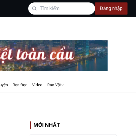
Đăng nhập
uyện
Bạn Đọc
Video
Rao Vặt
MỚI NHẤT