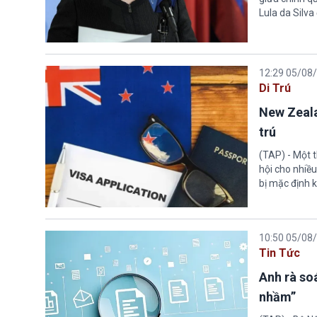
Lula da Silva
12:29 05/08
Di Trú
New Zeala
trú
(TAP) - Một 
hội cho nhiề
bị mặc định k
10:50 05/08
Tin Tức
Anh rà soá
nhầm”