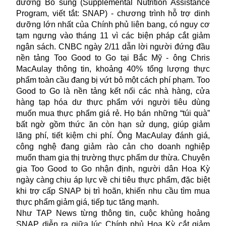
dưỡng Bổ sung (Supplemental Nutrition Assistance
Program, viết tắt: SNAP) - chương trình hỗ trợ dinh
dưỡng lớn nhất của Chính phủ liên bang, có nguy cơ
tạm ngưng vào tháng 11 vì các biện pháp cắt giảm
ngân sách. CNBC ngày 2/11 dẫn lời người đứng đầu
nền tảng Too Good to Go tại Bắc Mỹ - ông Chris
MacAulay thông tin, khoảng 40% tổng lượng thực
phẩm toàn cầu đang bị vứt bỏ một cách phí phạm. Too
Good to Go là nền tảng kết nối các nhà hàng, cửa
hàng tạp hóa dư thực phẩm với người tiêu dùng
muốn mua thực phẩm giá rẻ. Họ bán những “túi quà”
bất ngờ gồm thức ăn còn hạn sử dụng, giúp giảm
lãng phí, tiết kiệm chi phí. Ông MacAulay đánh giá,
công nghệ đang giảm rào cản cho doanh nghiệp
muốn tham gia thị trường thực phẩm dư thừa. Chuyên
gia Too Good to Go nhận định, người dân Hoa Kỳ
ngày càng chịu áp lực về chi tiêu thực phẩm, đặc biệt
khi trợ cấp SNAP bị trì hoãn, khiến nhu cầu tìm mua
thực phẩm giảm giá, tiếp tục tăng mạnh.
Như TAP News từng thông tin, cuộc khủng hoảng
SNAP
diễn ra giữa lúc Chính phủ Hoa Kỳ cắt giảm