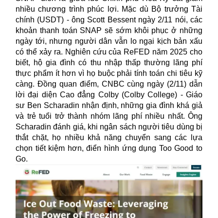
nhiều chương trình phúc lợi. Mặc dù Bộ trưởng Tài
chính (USDT) - ông Scott Bessent ngày 2/11 nói, các
khoản thanh toán SNAP sẽ sớm khôi phục ở những
ngày tới, nhưng người dân vẫn lo ngại kịch bản xấu
có thể xảy ra. Nghiên cứu của ReFED năm 2025 cho
biết, hộ gia đình có thu nhập thấp thường lãng phí
thực phẩm ít hơn vì họ buộc phải tính toán chi tiêu kỹ
càng. Đồng quan điểm, CNBC cùng ngày (2/11) dẫn
lời đại diện Cao đẳng Colby (Colby College) - Giáo
sư Ben Scharadin nhận định, những gia đình khá giả
và trẻ tuổi trở thành nhóm lãng phí nhiều nhất. Ông
Scharadin đánh giá, khi ngân sách người tiêu dùng bị
thắt chặt, họ nhiều khả năng chuyển sang các lựa
chọn tiết kiệm hơn, điển hình ứng dụng Too Good to
Go.