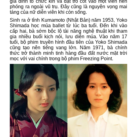
gia đình tổ chức kín và đặt tro cốt vào một viên nén
phóng ra ngoài vũ trụ. Đây cũng là nguyện vọng mai
táng của nữ diễn viên khi còn sống.
Sinh ra ở tỉnh Kumamoto (Nhật Bản) năm 1953, Yoko
Shimada học múa ballet từ lúc ba tuổi. Đến khi vào
cấp hai, bà sớm bộc lộ tài năng nghệ thuật khi tham
gia nhiều buổi kịch nói, lưu diễn múa. Vào năm 17
tuổi, bộ phim truyền hình đầu tiên của Yoko Shimada
cũng tạo nên tiếng vang lớn. Năm 1971, bà chính
thức trở thành minh tinh hàng đầu đất nước mặt trời
mọc với vai chính trong bộ phim Freezing Point.