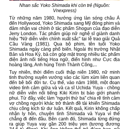
Nhan sắc Yoko Shimada khi còn trẻ (Nguồn:
Vnexpress)
Từ những năm 1980, hướng ứng làn sóng châu Á
đến Hollywood, Yoko Shimada sang Mỹ đóng phim và
đảm nhận vai chính ở tác phẩm Shogun của đạo diễn
Jerry London. Tác phẩm giúp nữ nghệ sĩ giành danh
hiệu “Nữ diễn viên chính xuất sắc” tại lễ trao giải Quả
Cầu Vàng (1981). Qua bộ phim, tên tuổi Yoko
Shimada ngày càng phổ biến. Ngoài thị trường Nhật
Bản và Hoa Kỳ, bà còn góp mặt trong nhiều tác phẩm
điện ảnh nổi tiếng Hoa ngữ, điển hình như Cực địa
hoàng lăng, Anh hùng Trịnh Thành Công,...
Tuy nhiên, thời điểm cuối thập niên 1980, nữ
minh
tinh
thường xuyên vướng vào các lùm xùm liên quan
đến bê bối đời tư. Cụ thể, vào năm 1988, một đoạn
video tình cảm giữa và và ca sĩ Uchida Yuya - chồng
nữ diễn viên nổi tiếng Kiki Kirin bị báo giới phanh
phui. Từ đây, việc làm “người thứ ba” chia rẽ tình cảm
vợ chồng người khác trở thành đề tài khiến Shimada
chịu công kích từ dư luận. Kết quả, Kirin không chấp
nhận ly hôn, chuyện tình Shimada và Yuya vì thế
chẳng đi đến đâu. Bên cạnh đó, Shimada từng đứng
ra giúp Yuya vay gần 200 triệu yen (tương đương