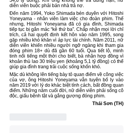
34,6 tỷ đồng). Khi ông không thể trả đúng hạn, nữ
diễn viên buộc phải bán nhà trả nợ.
Đến năm 1994, Yoko Shimada bén duyên với Hitoshi
Yoneyama - nhân viên làm việc cho đoàn phim. Thế
nhưng, Hitoshi Yoneyama đã có gia đình, Shimada
tiếp tục bị gắn mác “kẻ thứ ba”. Chấp nhận mọi lời chỉ
trích, cả hai quyết định kết hôn vào năm 1995, song
gặp nhiều khó khăn vì áp lực tài chính. Năm 2011, nữ
diễn viên
khiến nhiều người ngỡ ngàng khi tham gia
đóng phim 18+ dù đã gần 60 tuổi. Qua tiết lộ, minh
tinh nổi tiếng một thời cho biết, bà nhận hợp đồng vì
khoản thù lao 30 triệu yen (khoảng 5,1 tỷ đồng) có thể
giúp gia đình trang trải cuộc sống khốn khó.
Mặc dù không lên tiếng bày tỏ quan điểm về công việc
của vợ, ông Hitoshi Yoneyama vẫn tuyên bố ly vào
năm 2019 với lý do khác biệt tính cách, bất đồng quan
điểm. Những năm cuối đời, nữ diễn viên phải sống cô
độc, giấu bệnh tật và gắng gượng đóng phim.
Thái Sơn (TH)