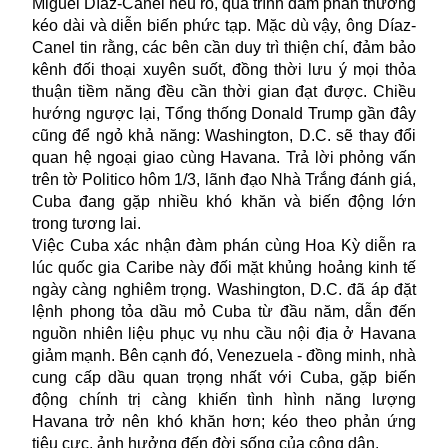
Miguel Díaz-Canel nêu rõ, quá trình đàm phán thường
kéo dài và diễn biến phức tạp. Mặc dù vậy, ông Díaz-
Canel tin rằng, các bên cần duy trì thiện chí, đảm bảo
kênh đối thoại xuyên suốt, đồng thời lưu ý mọi thỏa
thuận tiềm năng đều cần thời gian đạt được. Chiều
hướng ngược lại, Tổng thống Donald Trump gần đây
cũng để ngỏ khả năng: Washington, D.C. sẽ thay đổi
quan hệ ngoại giao cùng Havana. Trả lời phỏng vấn
trên tờ Politico hôm 1/3, lãnh đạo Nhà Trắng đánh giá,
Cuba đang gặp nhiều khó khăn và biến động lớn
trong tương lai.
Việc Cuba xác nhận đàm phán cùng Hoa Kỳ diễn ra
lúc quốc gia Caribe này đối mặt khủng hoảng kinh tế
ngày càng nghiêm trọng. Washington, D.C. đã áp đặt
lệnh phong tỏa dầu mỏ Cuba từ đầu năm, dẫn đến
nguồn nhiên liệu phục vụ nhu cầu nội địa ở Havana
giảm mạnh. Bên cạnh đó, Venezuela - đồng minh, nhà
cung cấp dầu quan trọng nhất với Cuba, gặp biến
động chính trị càng khiến tình hình năng lượng
Havana trở nên khó khăn hơn; kéo theo phản ứng
tiêu cực, ảnh hưởng đến đời sống của công dân.