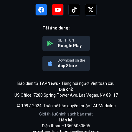
Tải ứng dụng :
GET IT ON
Google Play
Download on the
App Store
Báo điện tử
TAPNews
- Tiếng nói người Việt toàn cầu
Địa chỉ:
US Office: 7280 Spring Flower Ave, Las Vegas, NV 89117
© 1997-2024. Toàn bộ bản quyền thuộc TAPMediaInc
Giới thiệu
Chính sách bảo mật
Liên hệ:
Điện thoại: +13605050505
Email:
contact.tapnews@gmail.com