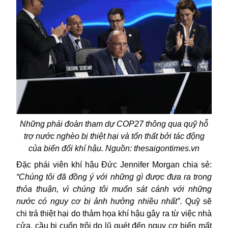
N
hững phái đoàn tham dự COP27 thông qua quỹ hỗ
trợ nước nghèo bị thiệt hại và tổn thất bởi tác động
của biến đổi khí hậu. Nguồn: thesaigontimes.vn
Đặc phái viên khí hậu Đức Jennifer Morgan chia sẻ:
“Chúng tôi đã đồng ý với những gì được đưa ra trong
thỏa thuận, vì chúng tôi muốn sát cánh với những
nước có nguy cơ bị ảnh hưởng nhiều nhất”
. Quỹ sẽ
chi trả thiệt hại do thảm họa khí hậu gây ra từ việc nhà
cửa, cầu bị cuốn trôi do lũ quét đến nguy cơ biến mất