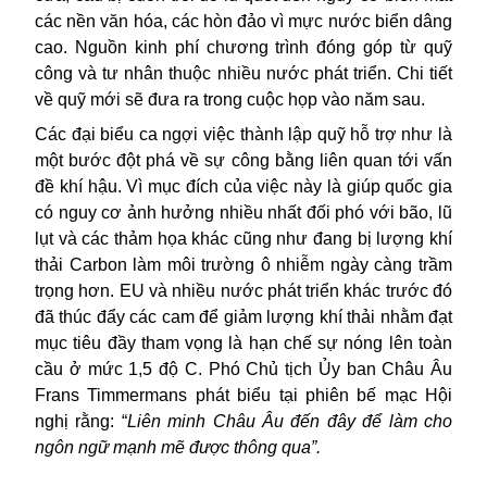
các nền văn hóa, các h
ò
n đảo vì mực nước biển dâng
cao. Nguồn kinh phí chương trình đóng góp từ quỹ
công và tư nhân thuộc nhiều nước phát triển. Chi tiết
về quỹ mới sẽ đưa ra trong cuộc họp vào năm sau.
Các đại biểu ca ngợi việc thành lập quỹ hỗ trợ như là
một bước đột phá về sự công bằng liên quan tới vấn
đề khí hậu. Vì mục đích của việc này là giúp quốc gia
có nguy cơ ảnh hưởng nhiều nhất đối phó với bão, lũ
lụt và các thảm họa khác cũng như đang bị lượng khí
thải Carbon làm môi trường ô nhiễm ngày càng trầm
trọng hơn. EU và nhiều nước phát triển khác trước đó
đã thúc đẩy các cam để giảm lượng khí thải nhằm đạt
mục tiêu đầy tham vọng là hạn chế sự nóng lên toàn
cầu ở mức 1,5 độ C. Phó Chủ tịch Ủy ban Châu Âu
Frans Timmermans phát biểu tại phiên bế mạc Hội
nghị rằng: “
Liên minh Châu Âu đến đây để làm cho
ngôn ngữ mạnh mẽ được thông qua”.