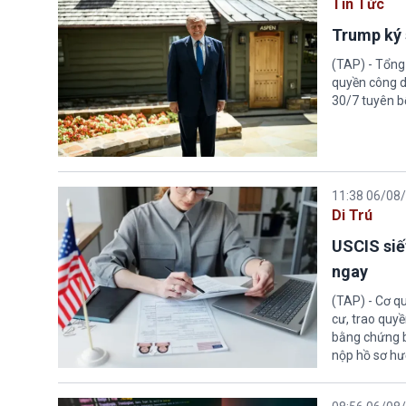
Tin Tức
Trump ký 
(TAP) - Tổng
quyền công d
30/7 tuyên b
11:38 06/08
Di Trú
USCIS siế
ngay
(TAP) - Cơ qu
cư, trao quy
bằng chứng bắ
nộp hồ sơ hư