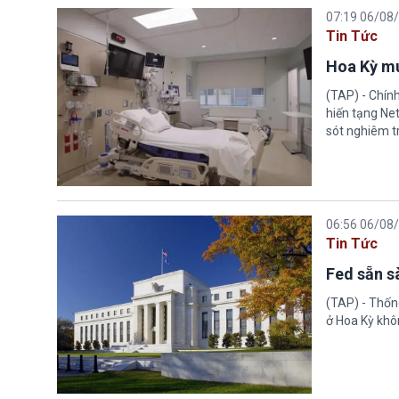
07:19 06/08
Tin Tức
Hoa Kỳ mu
(TAP) - Chín
hiến tạng Ne
sót nghiêm tr
06:56 06/08
Tin Tức
Fed sẵn s
(TAP) - Thống
ở Hoa Kỳ khôn