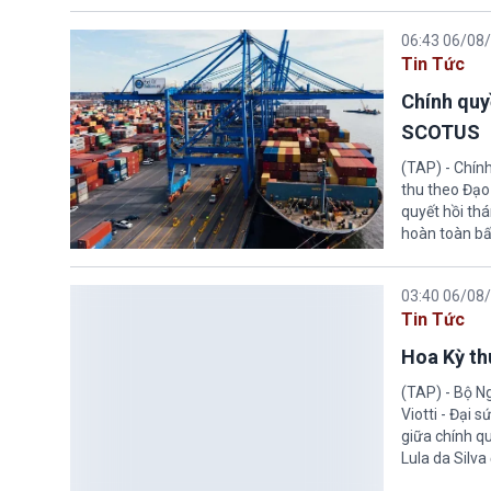
06:43 06/08
Tin Tức
Chính quy
SCOTUS
(TAP) - Chín
thu theo Đạo
quyết hồi thá
hoàn toàn bấ
03:40 06/08
Tin Tức
Hoa Kỳ thu
(TAP) - Bộ Ng
Viotti - Đại 
giữa chính q
Lula da Silva