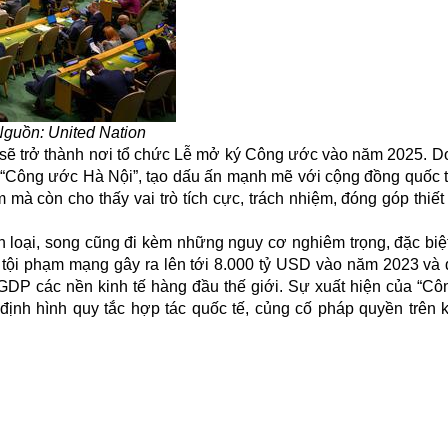
guồn: United Nation
i sẽ trở thành nơi tổ chức Lễ mở ký Công ước vào năm 2025. D
“Công ước Hà Nội”, tạo dấu ấn mạnh mẽ với cộng đồng quốc t
 mà còn cho thấy vai trò tích cực, trách nhiệm, đóng góp thiết
 loại, song cũng đi kèm những nguy cơ nghiêm trọng, đặc biệt
do tội phạm mạng gây ra lên tới 8.000 tỷ USD vào năm 2023 và 
GDP các nền kinh tế hàng đầu thế giới. Sự xuất hiện của “C
ịnh hình quy tắc hợp tác quốc tế, củng cố pháp quyền trên 