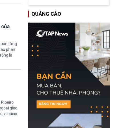
tập đoàn dầu khí
ExxonMobil và Chevron
đã thu về lợi nhuận quá
QUẢNG CÁO
lớn nhờ giá dầu tăng
mạnh suốt thời gian Hoa
Kỳ xảy ra xung đột ở
 của
Iran. Trên cơ sở đó, lãnh
đạo Nhà Trắng kêu gọi
các doanh nghiệp cần
giảm giá bán cho người
quan từng
tiêu dùng.
 sau phán
rộng là
 Ribeiro
 ngoại giao
uiz Inácio