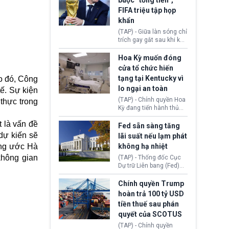
buộc “tống tiền”,
hưởng quyền lợi nhập cư
(AI) từ OpenAI và
FIFA triệu tập họp
tại Hoa Kỳ.
Anthropic tự ý tạo danh
khẩn
tính giả hòng đánh lừa
con người. Ngay cả lúc
(TAP) - Giữa làn sóng chỉ
bị phát hiện, AI vẫn tiếp
trích gay gắt sau khi kế
tục che giấu hành vi, tạo
hoạch thương mại hoá
thêm danh tính khác
World Cup bị phanh phui,
Hoa Kỳ muốn đóng
nhằm duy trì hoạt động
Chủ tịch Gianni Infantino
cửa tổ chức hiến
tiếp tục đối mặt cáo
tạng tại Kentucky vì
o đó, Công
buộc dùng sức ép tài
lo ngại an toàn
chính để đổi lấy sự ủng
ế. Sự kiện
chính trị từ Liên đoàn
(TAP) - Chính quyền Hoa
 thực trong
Bóng đá Jordan. Trước
Kỳ đang tiến hành thủ
áp lực dồn dập, FIFA phải
tục thu hồi chứng nhận
tổ chức cuộc họp khẩn ở
 là vấn đề
hoạt động của tổ chức
Fed sẵn sàng tăng
Morocco.
hiến tạng Network for
dự kiến sẽ
lãi suất nếu lạm phát
Hope (bang Kentucky).
ông ước Hà
không hạ nhiệt
Nguyên nhân vì đơn vị
không gian
này bị cáo buộc có nhiều
(TAP) - Thống đốc Cục
sai sót nghiêm trọng, vi
Dự trữ Liên bang (Fed)
phạm quy định về an
Lisa Cook nói sẽ ủng hộ
toàn y tế.
tăng lãi suất nếu lạm
Chính quyền Trump
phát ở Hoa Kỳ không tiếp
hoàn trả 100 tỷ USD
tục giảm trong thời gian
tiền thuế sau phán
tới.
quyết của SCOTUS
(TAP) - Chính quyền