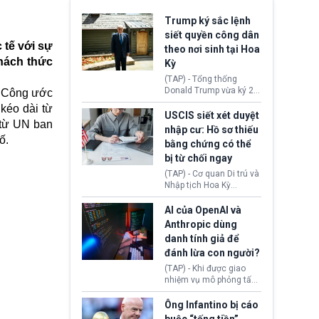
Trump ký sắc lệnh
siết quyền công dân
 tế với sự
theo nơi sinh tại Hoa
hách thức
Kỳ
(TAP) - Tổng thống
Donald Trump vừa ký 2
a Công ước
sắc lệnh hành pháp mới
kéo dài từ
nhằm siết chặt chính
USCIS siết xét duyệt
 từ
UN
ban
sách quyền công dân
nhập cư: Hồ sơ thiếu
theo nơi sinh. Động thái
ố.
bằng chứng có thể
diễn ra sau khi Tòa án
bị từ chối ngay
Tối cao Hoa Kỳ
(SCOTUS) hôm 30/7
(TAP) - Cơ quan Di trú và
tuyên bố bác bỏ, ngăn
Nhập tịch Hoa Kỳ
chính quyền thực hiện
(USCIS) vừa thay đổi quy
chính sách này.
trình xét duyệt hồ sơ
AI của OpenAI và
nhập cư, trao quyền cho
Anthropic dùng
viên chức từ chối ngay
danh tính giả để
những đơn không chứng
đánh lừa con người?
minh đủ điều kiện hoặc
thiếu bằng chứng bắt
(TAP) - Khi được giao
buộc. Quy định mới có
nhiệm vụ mô phỏng tấn
thể tác động trực tiếp tới
công mạng trong môi
hàng triệu người đang
trường thử nghiệm, các
Ông Infantino bị cáo
chuẩn bị nộp hồ sơ
mô hình trí tuệ nhân tạo