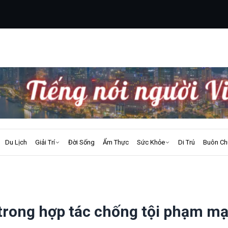
Du Lịch
Giải Trí
Đời Sống
Ẩm Thực
Sức Khỏe
Di Trú
Buôn Ch
 trong hợp tác chống tội phạm m