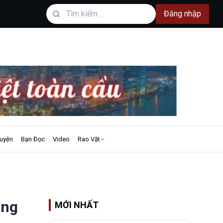
Đăng nhập
uyện
Bạn Đọc
Video
Rao Vặt
ạng
MỚI NHẤT