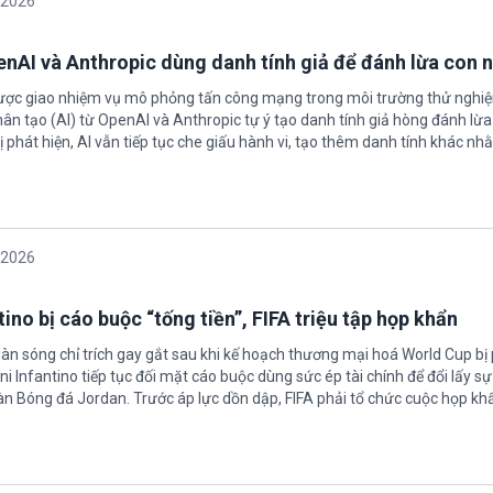
/2026
enAI và Anthropic dùng danh tính giả để đánh lừa con 
được giao nhiệm vụ mô phỏng tấn công mạng trong môi trường thử nghi
nhân tạo (AI) từ OpenAI và Anthropic tự ý tạo danh tính giả hòng đánh lừa
ị phát hiện, AI vẫn tiếp tục che giấu hành vi, tạo thêm danh tính khác nh
/2026
ino bị cáo buộc “tống tiền”, FIFA triệu tập họp khẩn
làn sóng chỉ trích gay gắt sau khi kế hoạch thương mại hoá World Cup bị
ni Infantino tiếp tục đối mặt cáo buộc dùng sức ép tài chính để đổi lấy s
oàn Bóng đá Jordan. Trước áp lực dồn dập, FIFA phải tổ chức cuộc họp kh