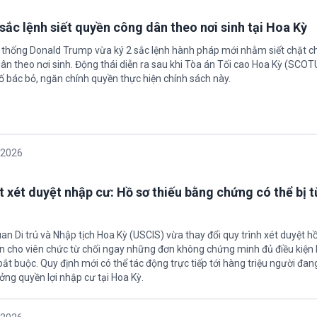
sắc lệnh siết quyền công dân theo nơi sinh tại Hoa Kỳ
 thống Donald Trump vừa ký 2 sắc lệnh hành pháp mới nhằm siết chặt c
ân theo nơi sinh. Động thái diễn ra sau khi Tòa án Tối cao Hoa Kỳ (SCO
ố bác bỏ, ngăn chính quyền thực hiện chính sách này.
/2026
t xét duyệt nhập cư: Hồ sơ thiếu bằng chứng có thể bị t
an Di trú và Nhập tịch Hoa Kỳ (USCIS) vừa thay đổi quy trình xét duyệt h
ền cho viên chức từ chối ngay những đơn không chứng minh đủ điều kiện 
t buộc. Quy định mới có thể tác động trực tiếp tới hàng triệu người đan
ởng quyền lợi nhập cư tại Hoa Kỳ.