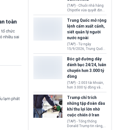
thống Donald Trump tới
(TAP) - Chuỗi nhà hàng
thăm địa điểm này.
Chipotle vừa quyết định
loại bỏ tất cả ớt jalapeño
khỏi những cửa hàng
Trung Quốc mở rộng
an toàn
trên toàn lãnh thổ Hoa
lệnh cấm xuất cảnh,
Kỳ. Nguyên nhân do cơ
 tổ chức
siết quản lý người
quan y tế nghi ngờ
ó nhiều sai
nước ngoài
nguyên liệu liên quan
đến ổ dịch Salmonella
(TAP) - Từ ngày
khiến ít nhất 110 người
15/9/2026, Trung Quốc
mắc bệnh tại bang
áp dụng quy định mới về
Minnesota.
quản lý xuất nhập cảnh.
Bóc gỡ đường dây
Một hành vi vi phạm giấy
đánh bạc 24/24, luân
tờ, xuất nhập cảnh trái
chuyển hơn 3.000 tỷ
phép hay liên quan kiểm
đồng
soát công nghệ có thể
khiến công dân Trung
(TAP) - 2.003 tài khoản,
Quốc đối mặt lệnh cấm
hơn 3.000 tỷ đồng và
xuất cảnh kéo dài tới 3
một đường dây đánh
năm. Trong khi đó, người
bạc xuyên quốc gia vận
Trump chỉ trích
ếu lạm phát
nước ngoài sử dụng giấy
hành 24/24 giờ vừa bị
những tập đoàn dầu
tờ giả có nguy cơ bị từ
Công an TP. Hải Phòng
khí thu lợi lớn nhờ
chối nhập cảnh hoặc
(Việt Nam) bóc gỡ.
cấm vào Trung Quốc tới
cuộc chiến ở Iran
5 năm.
(TAP) - Tổng thống
Donald Trump tin rằng, 2