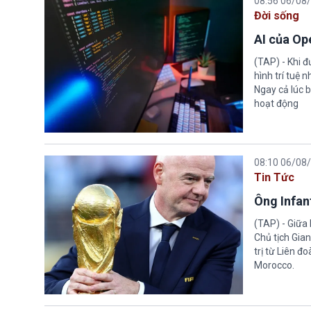
08:56 06/08
Đời sống
AI của Op
(TAP) - Khi 
hình trí tuệ 
Ngay cả lúc b
hoạt động
08:10 06/08
Tin Tức
Ông Infant
(TAP) - Giữa 
Chủ tịch Gian
trị từ Liên đ
Morocco.