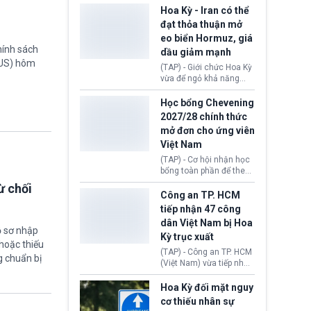
sơ xin visa cư trú.
Định cư EU (EU
Hoa Kỳ - Iran có thể
Settlement Scheme -
đạt thỏa thuận mở
EUSS) sau khi xác định
eo biển Hormuz, giá
có trường hợp được cấp
hính sách
dầu giảm mạnh
quy chế cư trú hậu
TUS) hôm
Brexit “do nhầm lẫn”.
(TAP) - Giới chức Hoa Kỳ
Động thái này làm dấy
vừa để ngỏ khả năng
lên lo ngại về việc thực
sớm đạt thỏa thuận với
thi Thỏa thuận Rút khỏi
Iran nhằm mở lại eo biển
Học bổng Chevening
Liên minh châu Âu
Hormuz, mở đường cho
2027/28 chính thức
(Withdrawal
việc khôi phục hoạt
mở đơn cho ứng viên
Agreement).
động hàng hải. Những
Việt Nam
tín hiệu ngoại giao tích
cực này lập tức tác động
(TAP) - Cơ hội nhận học
đến thị trường năng
bổng toàn phần để theo
lượng, kéo giá dầu thế
học chương trình thạc sĩ
ừ chối
giới lùi sâu xuống dưới
tại Vương quốc Anh đã
Công an TP. HCM
mức 80 USD/thùng.
chính thức quay trở lại.
tiếp nhận 47 công
Học bổng Chevening
dân Việt Nam bị Hoa
2027/28 của Chính phủ
ồ sơ nhập
Kỳ trục xuất
Anh vừa mở cổng ứng
hoặc thiếu
tuyển dành riêng ứng
(TAP) - Công an TP. HCM
g chuẩn bị
viên Việt Nam, hỗ trợ
(Việt Nam) vừa tiếp nhận
toàn bộ chi phí học tập
47 công dân Việt Nam bị
cùng nhiều quyền lợi
Hoa Kỳ trục xuất về
Hoa Kỳ đối mặt nguy
trong suốt một năm
nước. Đây là đợt có số
cơ thiếu nhân sự
học.
lượng lớn nhất từ đầu