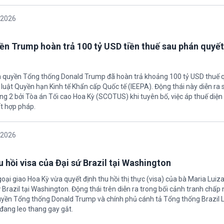
/2026
ền Trump hoàn trả 100 tỷ USD tiền thuế sau phán quyết
h quyền Tổng thống Donald Trump đã hoàn trả khoảng 100 tỷ USD thuế 
 luật Quyền hạn Kinh tế Khẩn cấp Quốc tế (IEEPA). Động thái này diễn ra
ng 2 bởi Tòa án Tối cao Hoa Kỳ (SCOTUS) khi tuyên bố, việc áp thuế diện 
t hợp pháp.
/2026
 hồi visa của Đại sứ Brazil tại Washington
oại giao Hoa Kỳ vừa quyết định thu hồi thị thực (visa) của bà Maria Luiza
sứ Brazil tại Washington. Động thái trên diễn ra trong bối cảnh tranh chấp
uyền Tổng thống Donald Trump và chính phủ cánh tả Tổng thống Brazil L
 đang leo thang gay gắt.