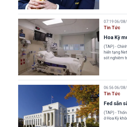
07:19 06/08
Tin Tức
Hoa Kỳ mu
(TAP) - Chín
hiến tạng Ne
sót nghiêm tr
06:56 06/08
Tin Tức
Fed sẵn s
(TAP) - Thống
ở Hoa Kỳ khôn