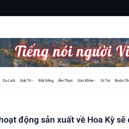
Du Lịch
Giải Trí
Đời Sống
Ẩm Thực
Sức Khỏe
Di Trú
Buôn Ch
oạt động sản xuất về Hoa Kỳ sẽ