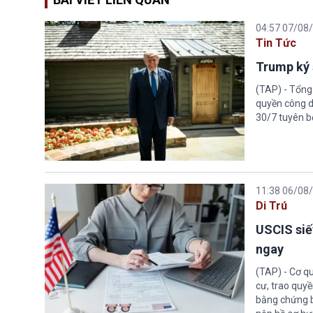
04:57 07/08
Tin Tức
Trump ký 
(TAP) - Tổng
quyền công d
30/7 tuyên b
11:38 06/08
Di Trú
USCIS siế
ngay
(TAP) - Cơ qu
cư, trao quy
bằng chứng bắ