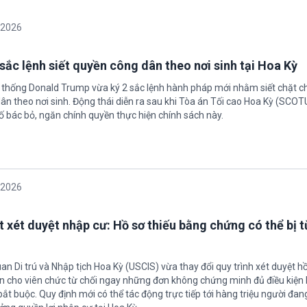
/2026
sắc lệnh siết quyền công dân theo nơi sinh tại Hoa Kỳ
 thống Donald Trump vừa ký 2 sắc lệnh hành pháp mới nhằm siết chặt c
ân theo nơi sinh. Động thái diễn ra sau khi Tòa án Tối cao Hoa Kỳ (SCO
ố bác bỏ, ngăn chính quyền thực hiện chính sách này.
/2026
t xét duyệt nhập cư: Hồ sơ thiếu bằng chứng có thể bị t
an Di trú và Nhập tịch Hoa Kỳ (USCIS) vừa thay đổi quy trình xét duyệt h
ền cho viên chức từ chối ngay những đơn không chứng minh đủ điều kiện 
t buộc. Quy định mới có thể tác động trực tiếp tới hàng triệu người đan