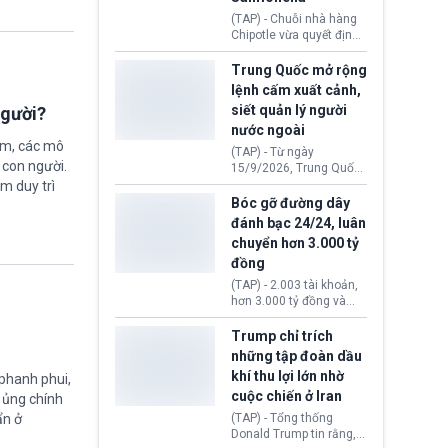
thống Donald Trump tới
(TAP) - Chuỗi nhà hàng
thăm địa điểm này.
Chipotle vừa quyết định
loại bỏ tất cả ớt jalapeño
khỏi những cửa hàng
Trung Quốc mở rộng
trên toàn lãnh thổ Hoa
lệnh cấm xuất cảnh,
Kỳ. Nguyên nhân do cơ
siết quản lý người
người?
quan y tế nghi ngờ
nước ngoài
nguyên liệu liên quan
ệm, các mô
đến ổ dịch Salmonella
(TAP) - Từ ngày
khiến ít nhất 110 người
 con người.
15/9/2026, Trung Quốc
mắc bệnh tại bang
áp dụng quy định mới về
ằm duy trì
Minnesota.
quản lý xuất nhập cảnh.
Bóc gỡ đường dây
Một hành vi vi phạm giấy
đánh bạc 24/24, luân
tờ, xuất nhập cảnh trái
chuyển hơn 3.000 tỷ
phép hay liên quan kiểm
đồng
soát công nghệ có thể
khiến công dân Trung
(TAP) - 2.003 tài khoản,
Quốc đối mặt lệnh cấm
hơn 3.000 tỷ đồng và
xuất cảnh kéo dài tới 3
một đường dây đánh
năm. Trong khi đó, người
bạc xuyên quốc gia vận
Trump chỉ trích
nước ngoài sử dụng giấy
hành 24/24 giờ vừa bị
những tập đoàn dầu
tờ giả có nguy cơ bị từ
Công an TP. Hải Phòng
khí thu lợi lớn nhờ
chối nhập cảnh hoặc
 phanh phui,
(Việt Nam) bóc gỡ.
cấm vào Trung Quốc tới
cuộc chiến ở Iran
ự ủng chính
5 năm.
(TAP) - Tổng thống
ẩn ở
Donald Trump tin rằng, 2