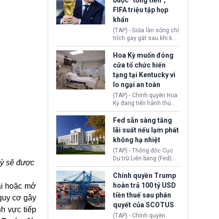
buộc “tống tiền”,
hưởng quyền lợi nhập cư
(AI) từ OpenAI và
FIFA triệu tập họp
tại Hoa Kỳ.
Anthropic tự ý tạo danh
khẩn
tính giả hòng đánh lừa
con người. Ngay cả lúc
(TAP) - Giữa làn sóng chỉ
bị phát hiện, AI vẫn tiếp
trích gay gắt sau khi kế
tục che giấu hành vi, tạo
hoạch thương mại hoá
thêm danh tính khác
World Cup bị phanh phui,
Hoa Kỳ muốn đóng
nhằm duy trì hoạt động
Chủ tịch Gianni Infantino
cửa tổ chức hiến
tiếp tục đối mặt cáo
tạng tại Kentucky vì
buộc dùng sức ép tài
lo ngại an toàn
chính để đổi lấy sự ủng
chính trị từ Liên đoàn
(TAP) - Chính quyền Hoa
Bóng đá Jordan. Trước
Kỳ đang tiến hành thủ
áp lực dồn dập, FIFA phải
tục thu hồi chứng nhận
tổ chức cuộc họp khẩn ở
hoạt động của tổ chức
Fed sẵn sàng tăng
Morocco.
hiến tạng Network for
lãi suất nếu lạm phát
Hope (bang Kentucky).
không hạ nhiệt
Nguyên nhân vì đơn vị
này bị cáo buộc có nhiều
(TAP) - Thống đốc Cục
sai sót nghiêm trọng, vi
Dự trữ Liên bang (Fed)
Kỳ sẽ được
phạm quy định về an
Lisa Cook nói sẽ ủng hộ
toàn y tế.
tăng lãi suất nếu lạm
Chính quyền Trump
phát ở Hoa Kỳ không tiếp
hoàn trả 100 tỷ USD
ai hoặc mở
tục giảm trong thời gian
tiền thuế sau phán
nguy cơ gây
tới.
quyết của SCOTUS
h vực tiếp
(TAP) - Chính quyền