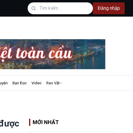
Đăng nhập
uyện
Bạn Đọc
Video
Rao Vặt
 được
MỚI NHẤT