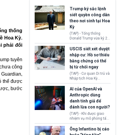
Trump ký sắc lệnh
siết quyền công dân
theo nơi sinh tại Hoa
Kỳ
ổng thống
(TAP) - Tổng thống
ề Hoa Kỳ.
Donald Trump vừa ký 2
sắc lệnh hành pháp mới
 phải đối
nhằm siết chặt chính
USCIS siết xét duyệt
sách quyền công dân
nhập cư: Hồ sơ thiếu
theo nơi sinh. Động thái
rump tuyên
bằng chứng có thể
diễn ra sau khi Tòa án
 chưa công
bị từ chối ngay
Tối cao Hoa Kỳ
(SCOTUS) hôm 30/7
 Guardian,
(TAP) - Cơ quan Di trú và
tuyên bố bác bỏ, ngăn
Nhập tịch Hoa Kỳ
ó thể được
chính quyền thực hiện
(USCIS) vừa thay đổi quy
chính sách này.
dược, bước
trình xét duyệt hồ sơ
AI của OpenAI và
nhập cư, trao quyền cho
Anthropic dùng
viên chức từ chối ngay
danh tính giả để
những đơn không chứng
đánh lừa con người?
minh đủ điều kiện hoặc
thiếu bằng chứng bắt
(TAP) - Khi được giao
buộc. Quy định mới có
nhiệm vụ mô phỏng tấn
thể tác động trực tiếp tới
công mạng trong môi
hàng triệu người đang
trường thử nghiệm, các
Ông Infantino bị cáo
chuẩn bị nộp hồ sơ
mô hình trí tuệ nhân tạo