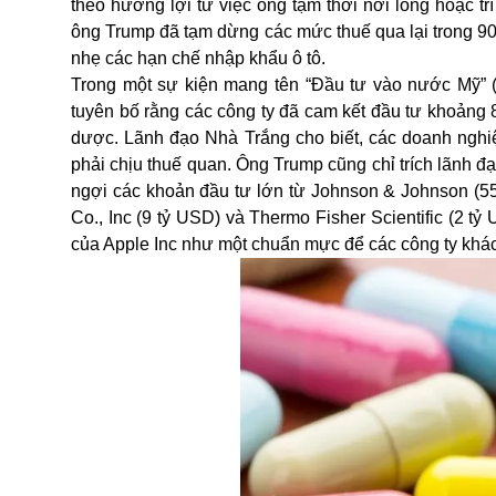
theo hưởng lợi từ việc ông tạm thời nới lỏng hoặc tr
ông Trump đã tạm dừng các mức thuế qua lại trong 90 
nhẹ các hạn chế nhập khẩu ô tô.
Trong một sự kiện mang tên “Đầu tư vào nước Mỹ” (I
tuyên bố rằng các công ty đã cam kết đầu tư khoảng 
dược. Lãnh đạo Nhà Trắng cho biết, các doanh nghiệ
phải chịu thuế quan. Ông Trump cũng chỉ trích lãnh đ
ngợi các khoản đầu tư lớn từ Johnson & Johnson (55
Co., Inc (9 tỷ USD) và Thermo Fisher Scientific (2 t
của Apple Inc như một chuẩn mực để các công ty khác