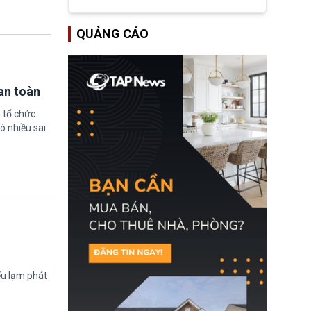
tập đoàn dầu khí
ExxonMobil và Chevron
đã thu về lợi nhuận quá
QUẢNG CÁO
lớn nhờ giá dầu tăng
mạnh suốt thời gian Hoa
Kỳ xảy ra xung đột ở
Iran. Trên cơ sở đó, lãnh
đạo Nhà Trắng kêu gọi
an toàn
các doanh nghiệp cần
giảm giá bán cho người
tiêu dùng.
 tổ chức
ó nhiều sai
ếu lạm phát