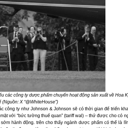
nếu các công ty dược phẩm chuyển hoạt động sản xuất về Hoa 
ế (Nguồn: X “@WhiteHouse”)
các công ty như Johnson & Johnson sẽ có thời gian để triển kh
i mặt với “bức tường thuế quan” (tariff wal) – thứ được cho có 
sớm hành động. trên cho thấy ngành dược phẩm có thể là lĩn