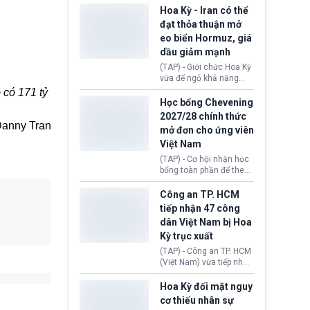
sơ xin visa cư trú.
Định cư EU (EU
Hoa Kỳ - Iran có thể
Settlement Scheme -
đạt thỏa thuận mở
EUSS) sau khi xác định
eo biển Hormuz, giá
có trường hợp được cấp
dầu giảm mạnh
quy chế cư trú hậu
Brexit “do nhầm lẫn”.
(TAP) - Giới chức Hoa Kỳ
Động thái này làm dấy
vừa để ngỏ khả năng
lên lo ngại về việc thực
sớm đạt thỏa thuận với
 có 171 tỷ
thi Thỏa thuận Rút khỏi
Iran nhằm mở lại eo biển
Học bổng Chevening
Liên minh châu Âu
Hormuz, mở đường cho
2027/28 chính thức
(Withdrawal
việc khôi phục hoạt
anny Tran
mở đơn cho ứng viên
Agreement).
động hàng hải. Những
Việt Nam
tín hiệu ngoại giao tích
cực này lập tức tác động
(TAP) - Cơ hội nhận học
đến thị trường năng
bổng toàn phần để theo
lượng, kéo giá dầu thế
học chương trình thạc sĩ
giới lùi sâu xuống dưới
tại Vương quốc Anh đã
Công an TP. HCM
mức 80 USD/thùng.
chính thức quay trở lại.
tiếp nhận 47 công
Học bổng Chevening
dân Việt Nam bị Hoa
2027/28 của Chính phủ
Kỳ trục xuất
Anh vừa mở cổng ứng
tuyển dành riêng ứng
(TAP) - Công an TP. HCM
viên Việt Nam, hỗ trợ
(Việt Nam) vừa tiếp nhận
toàn bộ chi phí học tập
47 công dân Việt Nam bị
cùng nhiều quyền lợi
Hoa Kỳ trục xuất về
Hoa Kỳ đối mặt nguy
trong suốt một năm
nước. Đây là đợt có số
cơ thiếu nhân sự
học.
lượng lớn nhất từ đầu