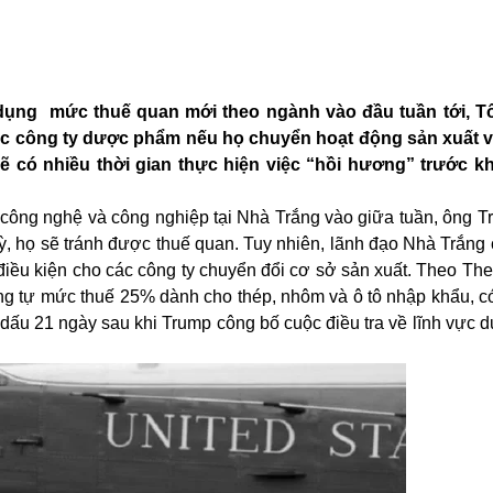
 dụng mức thuế quan mới theo ngành vào đầu tuần tới, T
ác công ty dược phẩm nếu họ chuyển hoạt động sản xuất v
có nhiều thời gian thực hiện việc “hồi hương” trước khi
 công nghệ và công nghiệp tại Nhà Trắng vào giữa tuần, ông T
ỳ, họ sẽ tránh được thuế quan. Tuy nhiên, lãnh đạo Nhà Trắng
điều kiện cho các công ty chuyển đổi cơ sở sản xuất. Theo The
ơng tự mức thuế 25% dành cho thép, nhôm và ô tô nhập khẩu, c
 dấu 21 ngày sau khi Trump công bố cuộc điều tra về lĩnh vực 