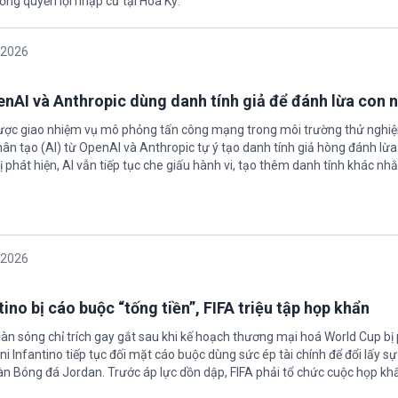
ởng quyền lợi nhập cư tại Hoa Kỳ.
/2026
enAI và Anthropic dùng danh tính giả để đánh lừa con 
được giao nhiệm vụ mô phỏng tấn công mạng trong môi trường thử nghi
nhân tạo (AI) từ OpenAI và Anthropic tự ý tạo danh tính giả hòng đánh lừa
ị phát hiện, AI vẫn tiếp tục che giấu hành vi, tạo thêm danh tính khác nh
/2026
ino bị cáo buộc “tống tiền”, FIFA triệu tập họp khẩn
làn sóng chỉ trích gay gắt sau khi kế hoạch thương mại hoá World Cup bị
ni Infantino tiếp tục đối mặt cáo buộc dùng sức ép tài chính để đổi lấy s
oàn Bóng đá Jordan. Trước áp lực dồn dập, FIFA phải tổ chức cuộc họp kh