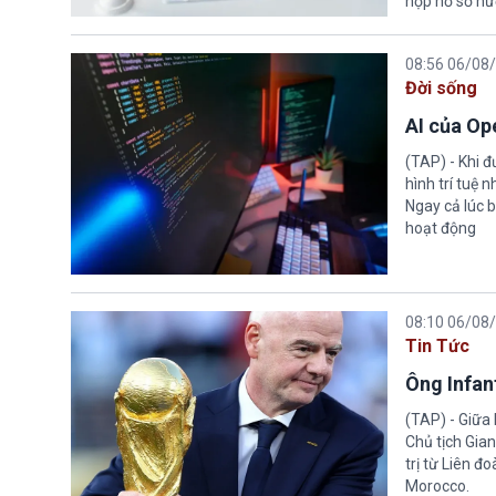
nộp hồ sơ hư
08:56 06/08
Đời sống
AI của Op
(TAP) - Khi 
hình trí tuệ 
Ngay cả lúc b
hoạt động
08:10 06/08
Tin Tức
Ông Infant
(TAP) - Giữa 
Chủ tịch Gian
trị từ Liên đ
Morocco.