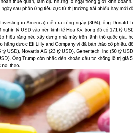
ì hoãn thuế quan, làm dịu những lo ngại trong giới kinh doanh
ngày sau phản ứng tiêu cực từ thị trường trái phiếu hay mới 
nvesting in America) diễn ra cùng ngày (30/4), ông Donald 
8 nghìn tỷ USD vào nền kinh tế Hoa Kỳ, trong đó có 171 tỷ US
p hiểu rằng nếu xây dựng nhà máy trên lãnh thổ quốc gia, h
ạo hãng dược Eli Lilly and Company vì đã bán tháo cổ phiếu, đ
 tỷ USD), Novartis AG (23 tỷ USD), Genentech, Inc (50 tỷ USD
ỷ USD). Ông Trump còn nhắc đến khoản đầu tư khổng lồ trị giá
 noi theo.