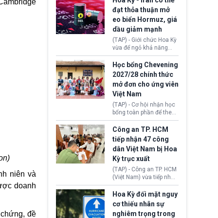
Hoa Kỳ - Iran có thể
 Cambridge
Settlement Scheme -
đạt thỏa thuận mở
EUSS) sau khi xác định
eo biển Hormuz, giá
có trường hợp được cấp
dầu giảm mạnh
quy chế cư trú hậu
Brexit “do nhầm lẫn”.
(TAP) - Giới chức Hoa Kỳ
Động thái này làm dấy
vừa để ngỏ khả năng
lên lo ngại về việc thực
sớm đạt thỏa thuận với
thi Thỏa thuận Rút khỏi
Iran nhằm mở lại eo biển
Học bổng Chevening
Liên minh châu Âu
Hormuz, mở đường cho
2027/28 chính thức
(Withdrawal
việc khôi phục hoạt
mở đơn cho ứng viên
Agreement).
động hàng hải. Những
Việt Nam
tín hiệu ngoại giao tích
cực này lập tức tác động
(TAP) - Cơ hội nhận học
đến thị trường năng
bổng toàn phần để theo
lượng, kéo giá dầu thế
học chương trình thạc sĩ
giới lùi sâu xuống dưới
tại Vương quốc Anh đã
Công an TP. HCM
mức 80 USD/thùng.
chính thức quay trở lại.
tiếp nhận 47 công
Học bổng Chevening
dân Việt Nam bị Hoa
2027/28 của Chính phủ
on)
Kỳ trục xuất
Anh vừa mở cổng ứng
tuyển dành riêng ứng
(TAP) - Công an TP. HCM
nh niên và
viên Việt Nam, hỗ trợ
(Việt Nam) vừa tiếp nhận
toàn bộ chi phí học tập
47 công dân Việt Nam bị
được doanh
cùng nhiều quyền lợi
Hoa Kỳ trục xuất về
Hoa Kỳ đối mặt nguy
trong suốt một năm
nước. Đây là đợt có số
cơ thiếu nhân sự
học.
lượng lớn nhất từ đầu
 chứng, đề
nghiêm trọng trong
năm 2026 đến nay, phản