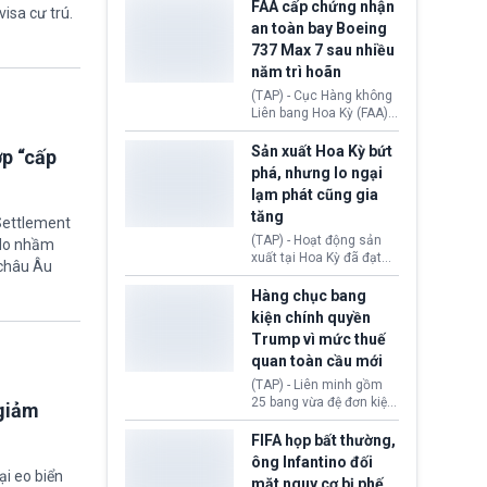
ExxonMobil và Chevron
FAA cấp chứng nhận
visa cư trú.
đã thu về lợi nhuận quá
an toàn bay Boeing
lớn nhờ giá dầu tăng
737 Max 7 sau nhiều
mạnh suốt thời gian Hoa
năm trì hoãn
Kỳ xảy ra xung đột ở
Iran. Trên cơ sở đó, lãnh
(TAP) - Cục Hàng không
đạo Nhà Trắng kêu gọi
Liên bang Hoa Kỳ (FAA)
các doanh nghiệp cần
vừa chính thức cấp
giảm giá bán cho người
chứng nhận an toàn bay
Sản xuất Hoa Kỳ bứt
ợp “cấp
tiêu dùng.
cho Boeing 737 Max 7,
phá, nhưng lo ngại
mẫu máy bay nhỏ nhất
lạm phát cũng gia
trong dòng 737 Max
tăng
thuộc Boeing
 Settlement
Commercial Airplanes
(TAP) - Hoạt động sản
“do nhầm
(Boeing). Động thái này
xuất tại Hoa Kỳ đã đạt
 châu Âu
chính thức khép lại gần
tốc độ nhanh nhất trong
một thập kỷ trì hoãn chờ
hơn 4 năm qua, cho
Hàng chục bang
các cuộc đánh giá
thấy nền kinh tế đang
kiện chính quyền
nghiêm ngặt.
phục hồi tích cực, bất
Trump vì mức thuế
chấp tác động từ thuế
quan toàn cầu mới
quan. Tuy nhiên, không
ít doanh nghiệp vẫn cảm
(TAP) - Liên minh gồm
thấy áp lực lạm phát, bất
25 bang vừa đệ đơn kiện
 giảm
ổn địa chính trị hiện còn
chính quyền Tổng thống
nghiêm trọng hơn cả
Donald Trump. Phe
FIFA họp bất thường,
giai đoạn đại dịch
nguyên đơn tin rằng,
ông Infantino đối
COVID-19.
hành động áp thuế 10 -
ại eo biển
mặt nguy cơ bị phế