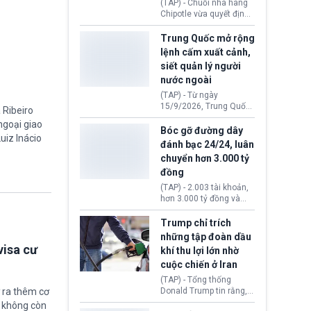
(TAP) - Chuỗi nhà hàng
thăm địa điểm này.
Chipotle vừa quyết định
loại bỏ tất cả ớt jalapeño
khỏi những cửa hàng
Trung Quốc mở rộng
trên toàn lãnh thổ Hoa
lệnh cấm xuất cảnh,
Kỳ. Nguyên nhân do cơ
siết quản lý người
quan y tế nghi ngờ
nước ngoài
nguyên liệu liên quan
đến ổ dịch Salmonella
(TAP) - Từ ngày
khiến ít nhất 110 người
15/9/2026, Trung Quốc
 Ribeiro
mắc bệnh tại bang
áp dụng quy định mới về
 ngoại giao
Minnesota.
quản lý xuất nhập cảnh.
Bóc gỡ đường dây
uiz Inácio
Một hành vi vi phạm giấy
đánh bạc 24/24, luân
tờ, xuất nhập cảnh trái
chuyển hơn 3.000 tỷ
phép hay liên quan kiểm
đồng
soát công nghệ có thể
khiến công dân Trung
(TAP) - 2.003 tài khoản,
Quốc đối mặt lệnh cấm
hơn 3.000 tỷ đồng và
xuất cảnh kéo dài tới 3
một đường dây đánh
năm. Trong khi đó, người
bạc xuyên quốc gia vận
Trump chỉ trích
nước ngoài sử dụng giấy
hành 24/24 giờ vừa bị
những tập đoàn dầu
tờ giả có nguy cơ bị từ
Công an TP. Hải Phòng
visa cư
khí thu lợi lớn nhờ
chối nhập cảnh hoặc
(Việt Nam) bóc gỡ.
cấm vào Trung Quốc tới
cuộc chiến ở Iran
5 năm.
(TAP) - Tổng thống
 ra thêm cơ
Donald Trump tin rằng, 2
tập đoàn dầu khí
ẽ không còn