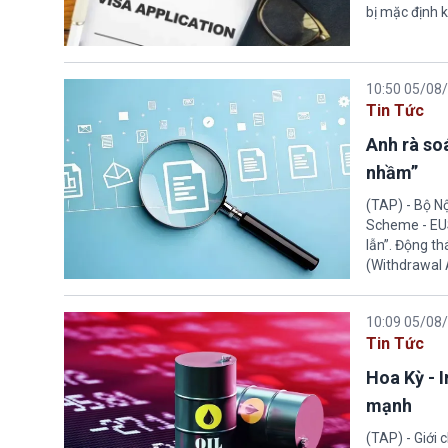
bị mặc định k
10:50 05/08
Tin Tức
Anh rà soá
nhầm”
(TAP) - Bộ N
Scheme - EUS
lẫn”. Động th
(Withdrawal
10:09 05/08
Tin Tức
Hoa Kỳ - 
mạnh
(TAP) - Giới