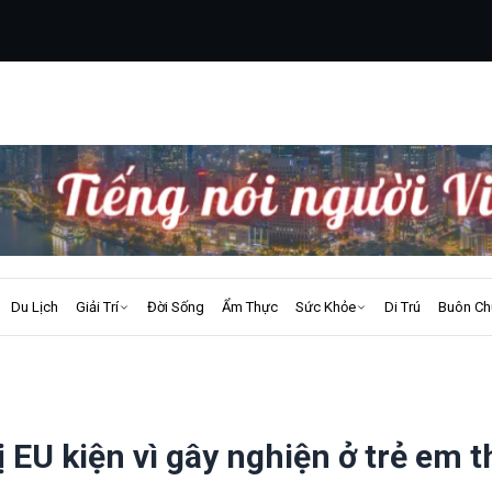
Du Lịch
Giải Trí
Đời Sống
Ẩm Thực
Sức Khỏe
Di Trú
Buôn Ch
 EU kiện vì gây nghiện ở trẻ em 