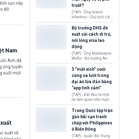
12,5% lên 60 đối tác
tích cực này
truất?
thương mại hôm 24/7
ức 80
vượt quá thẩm quyền
(TAP) - Ông Gianni
của Tổng thống.
Infantino - Chủ tịch Liên
đoàn Bóng đá Thế giới
(FIFA) đang đứng trước
Bộ trưởng DHS đề
cuộc khủng hoảng
xuất cải cách di trú,
quyền lực nghiêm trọng,
nới lỏng visa lao
khi Hội đồng FIFA được
động
cho là đang chuẩn bị tổ
iệt Nam
chức cuộc họp khẩn cấp
(TAP) - Ông Markwayne
nhằm xem xét phế truất
Mullin - Bộ trưởng An
quốc Anh đã
ông sau bê bối liên quan
ninh Nội địa Hoa Kỳ
g ứng tuyển
đến kế hoạch thương
(DHS) vừa đề xuất chính
3 “mắt xích” cuối
mại hoá World Cup.
ng suốt một
phủ cần xem xét mở
cùng sa lưới trong
rộng tiếp nhận lao động
đại án lừa đảo bằng
nước ngoài có thị thực
“app tình cảm”
(visa) tại các lĩnh vực
đang thiếu hụt nhân
(TAP) - Bắt đầu từ một
công trầm trọng. Việc
lời làm quen trên mạng
này nhằm giải quyết nhu
xã hội, nhiều nạn nhân
cầu nhân lực cốt lõi cho
từng bước rơi vào chiếc
Trung Quốc tập trận
nền kinh tế nội địa.
bẫy “tình cảm - đầu tư”
gần bãi cạn tranh
rồi mất sạch tài sản.
 xuất
chấp với Philippines
Sau hơn nửa năm điều
ở Biển Đông
tra, Công an tỉnh Cao
ục xuất về
Bằng (Việt Nam) đã khép
(TAP) - Quân đội Trung
ia tăng các