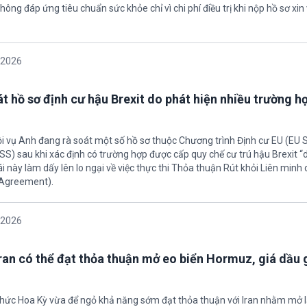
hông đáp ứng tiêu chuẩn sức khỏe chỉ vì chi phí điều trị khi nộp hồ sơ xin 
/2026
t hồ sơ định cư hậu Brexit do phát hiện nhiều trường h
ội vụ Anh đang rà soát một số hồ sơ thuộc Chương trình Định cư EU (EU
S) sau khi xác định có trường hợp được cấp quy chế cư trú hậu Brexit 
ái này làm dấy lên lo ngại về việc thực thi Thỏa thuận Rút khỏi Liên minh
 Agreement).
/2026
Iran có thể đạt thỏa thuận mở eo biển Hormuz, giá dầu
 chức Hoa Kỳ vừa để ngỏ khả năng sớm đạt thỏa thuận với Iran nhằm mở l