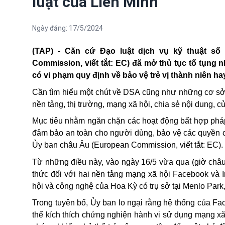
luật của Liên Minh
Ngày đăng:
17/5/2024
(TAP) - Căn cứ Đạo luật dịch vụ kỹ thuật số (
Commission, viết tắt: EC) đã mở thủ tục tố tụng
có vi phạm quy định về bảo vệ trẻ vị thành niên h
Cần tìm hiểu một chút về DSA cũng như những cơ sở 
nền tảng, thị trường, mạng xã hội, chia sẻ nội dung, c
Mục tiêu nhằm ngăn chặn các hoạt động bất hợp pháp v
đảm bảo an toàn cho người dùng, bảo vệ các quyền c
Ủy ban châu Âu (European Commission, viết tắt: EC).
Từ những điều này, vào ngày 16/5 vừa qua (giờ châu 
thức đối với hai nền tảng mạng xã hội Facebook và In
hội và công nghệ của Hoa Kỳ có trụ sở tại Menlo Park, 
Trong tuyên bố, Ủy ban lo ngại rằng hệ thống của Fa
thể kích thích chứng nghiện hành vi sử dụng mạng xã hộ