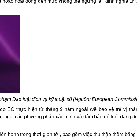
ề hoặc hoạt động đến mức không thể ngừng lại, định nghĩa từ
 phạm Đạo luật dịch vụ kỹ thuật số (Nguồn: European Commissi
do EC thực hiện từ tháng 9 năm ngoái (về bảo vệ trẻ vị thà
 lo ngại các phương pháp xác minh và đảm bảo độ tuổi đang 
ến hành trong thời gian tới, bao gồm việc thu thập thêm bằng