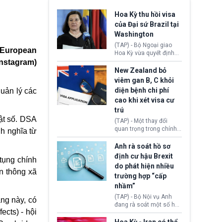
Hoa Kỳ thu hồi visa
của Đại sứ Brazil tại
Washington
(TAP) - Bộ Ngoại giao
European
Hoa Kỳ vừa quyết định
thu hồi thị thực (visa)
Instagram)
của bà Maria Luiza
New Zealand bỏ
Ribeiro Viotti - Đại sứ
viêm gan B, C khỏi
Brazil tại Washington.
diện bệnh chi phí
uản lý các
Động thái trên diễn ra
cao khi xét visa cư
trong bối cảnh tranh
chấp ngoại giao giữa
trú
chính quyền Tổng thống
uật số. DSA
(TAP) - Một thay đổi
Donald Trump và chính
quan trọng trong chính
h nghĩa từ
phủ cánh tả Tổng thống
sách nhập cư của New
Brazil Luiz Inácio Lula
Zealand đang mở ra
Anh rà soát hồ sơ
da Silva đang leo thang
thêm cơ hội cho nhiều
định cư hậu Brexit
gay gắt.
tụng chính
người muốn định cư. Từ
do phát hiện nhiều
nay, người mắc viêm
ền thông xã
trường hợp “cấp
gan B hoặc viêm gan C
sẽ không còn bị mặc
nhầm”
định không đáp ứng tiêu
(TAP) - Bộ Nội vụ Anh
ng này, có
chuẩn sức khỏe chỉ vì
đang rà soát một số hồ
chi phí điều trị khi nộp hồ
ects) - hội
sơ thuộc Chương trình
sơ xin visa cư trú.
Định cư EU (EU