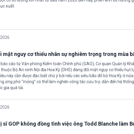
ục xuất.
/2026
i mặt nguy cơ thiếu nhân sự nghiêm trọng trong mùa 
 báo cáo từ Văn phòng Kiểm toán Chính phủ (GAO), Cơ quan Quản lý Khẩ
inh Nội địa Hoa Kỳ (DHS) đang đối mặt nguy cơ thiếu hụt lực lượng
Điều này cần được đặc biệt chú ý bởi nếu các siêu bão đổ bộ Hoa Kỳ ở nử
ợng ứng phó “mỏng” có thể làm nghẽn công tác cứu trợ; dẫn đến hệ thốn
 gia quá tải.
/2026
ị sĩ GOP không đồng tình việc ông Todd Blanche làm B