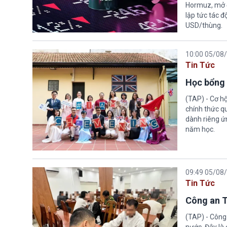
Hormuz, mở đ
lập tức tác đ
USD/thùng.
10:00 05/08
Tin Tức
Học bổng 
(TAP) - Cơ h
chính thức q
dành riêng ứn
năm học.
09:49 05/08
Tin Tức
Công an T
(TAP) - Công
nước. Đây là