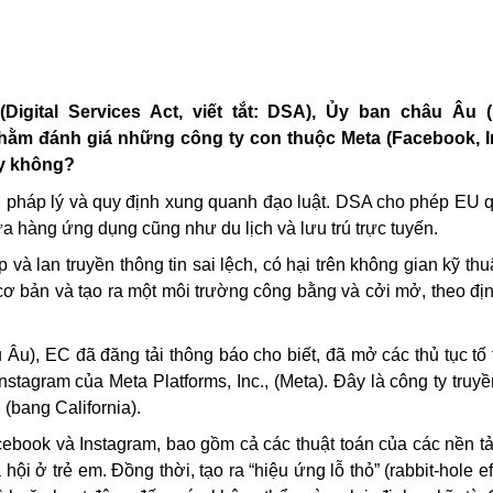
Digital Services Act, viết tắt: DSA), Ủy ban
châu Âu
(
 nhằm đánh giá những công ty con thuộc Meta (Facebook, 
ay không?
pháp lý và quy định xung quanh đạo luật. DSA cho phép EU q
ửa hàng ứng dụng cũng như du lịch và lưu trú trực tuyến.
à lan truyền thông tin sai lệch, có hại trên không gian kỹ th
ơ bản và tạo ra một môi trường công bằng và cởi mở, theo địn
Âu), EC đã đăng tải thông báo cho biết, đã mở các thủ tục tố 
stagram của Meta Platforms, Inc., (Meta). Đây là công ty truy
(bang California).
cebook và Instagram, bao gồm cả các thuật toán của các nền tả
i ở trẻ em. Đồng thời, tạo ra “hiệu ứng lỗ thỏ” (rabbit-hole eff