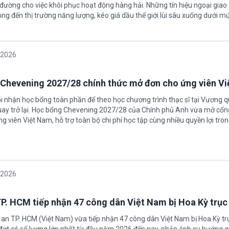
ường cho việc khôi phục hoạt động hàng hải. Những tín hiệu ngoại giao 
ộng đến thị trường năng lượng, kéo giá dầu thế giới lùi sâu xuống dưới m
/2026
Chevening 2027/28 chính thức mở đơn cho ứng viên V
ội nhận học bổng toàn phần để theo học chương trình thạc sĩ tại Vương 
uay trở lại. Học bổng Chevening 2027/28 của Chính phủ Anh vừa mở cổn
g viên Việt Nam, hỗ trợ toàn bộ chi phí học tập cùng nhiều quyền lợi tro
/2026
P. HCM tiếp nhận 47 công dân Việt Nam bị Hoa Kỳ trục
 an TP. HCM (Việt Nam) vừa tiếp nhận 47 công dân Việt Nam bị Hoa Kỳ tr
 đợt có số lượng lớn nhất từ đầu năm 2026 đến nay, phản ánh xu hướng g