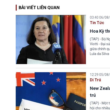
BÀI VIẾT LIÊN QUAN
03:40 06/08
Tin Tức
Hoa Kỳ thu
(TAP) - Bộ Ng
Viotti - Đại 
giữa chính q
Lula da Silva
12:29 05/08
Di Trú
New Zeala
trú
(TAP) - Một 
hội cho nhiề