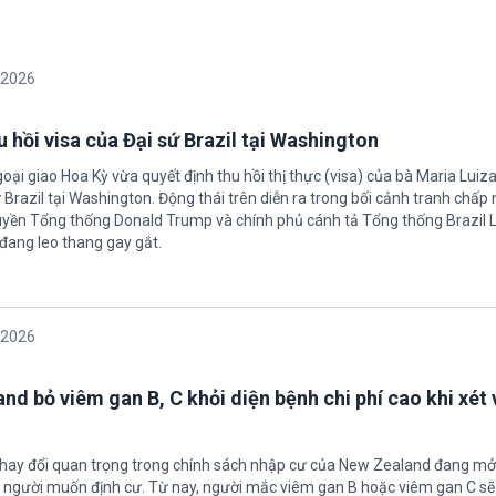
/2026
 hồi visa của Đại sứ Brazil tại Washington
oại giao Hoa Kỳ vừa quyết định thu hồi thị thực (visa) của bà Maria Luiza
sứ Brazil tại Washington. Động thái trên diễn ra trong bối cảnh tranh chấp
uyền Tổng thống Donald Trump và chính phủ cánh tả Tổng thống Brazil L
 đang leo thang gay gắt.
/2026
nd bỏ viêm gan B, C khỏi diện bệnh chi phí cao khi xét 
thay đổi quan trọng trong chính sách nhập cư của New Zealand đang mở
u người muốn định cư. Từ nay, người mắc viêm gan B hoặc viêm gan C s