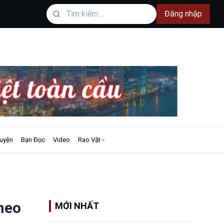
Đăng nhập
uyện
Bạn Đọc
Video
Rao Vặt
theo
MỚI NHẤT