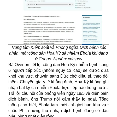
Trung tâm Kiểm soát và Phòng ngừa Dịch bệnh xác
nhận, một công dân Hoa Kỳ đã nhiễm Ebola khi đang
ở Congo. Nguồn: cdc.gov
Bà Overton tiết lộ, công dân Hoa Kỳ nhiễm bệnh cùng
6 người tiếp xúc (nhóm nguy cơ cao) sẽ được đưa
khỏi khu vực, chuyển sang Đức chờ điều trị, theo dõi
thêm. Chuyên gia y tế khẳng định, Hoa Kỳ không ghi
nhận bất kỳ ca nhiễm Ebola trực tiếp nào trong nước.
Trả lời câu hỏi của phóng viên ngày 18/5 về diễn biến
dịch bệnh, ông Trump nói cảm thấy lo ngại. Tổng
thống cho biết, Ebola tạm thời chỉ giới hạn khu vực
châu Phi, nhưng thừa nhận dịch bệnh đang có dấu
hiệu bùng phát diện rộng.