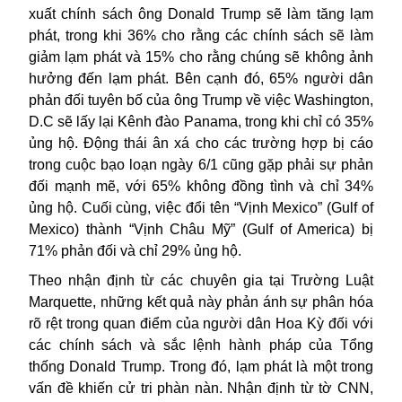
xuất chính sách ông Donald Trump sẽ làm tăng
lạm
phát
, trong khi 36% cho rằng các chính sách sẽ làm
giảm lạm phát và 15% cho rằng chúng sẽ không ảnh
hưởng đến lạm phát. Bên cạnh đó, 65% người dân
phản đối tuyên bố của ông Trump về việc Washington,
D.C sẽ lấy lại Kênh đào Panama, trong khi chỉ có 35%
ủng hộ. Động thái ân xá cho các trường hợp bị cáo
trong cuộc bạo loạn ngày 6/1 cũng gặp phải sự phản
đối mạnh mẽ, với 65% không đồng tình và chỉ 34%
ủng hộ. Cuối cùng, việc đổi tên “Vịnh Mexico” (Gulf of
Mexico) thành “Vịnh Châu Mỹ” (Gulf of America) bị
71% phản đối và chỉ 29% ủng hộ.
Theo nhận định từ các chuyên gia tại Trường Luật
Marquette, những kết quả này phản ánh sự phân hóa
rõ rệt trong quan điểm của người dân Hoa Kỳ đối với
các chính sách và sắc lệnh hành pháp của Tổng
thống Donald Trump. Trong đó, lạm phát là một trong
vấn đề khiến cử tri phàn nàn. Nhận định từ tờ CNN,