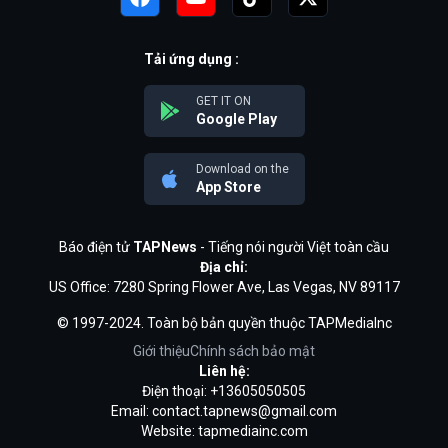
Tải ứng dụng :
GET IT ON
Google Play
Download on the
App Store
Báo điện tử
TAPNews
- Tiếng nói người Việt toàn cầu
Địa chỉ:
US Office: 7280 Spring Flower Ave, Las Vegas, NV 89117
© 1997-2024. Toàn bộ bản quyền thuộc TAPMediaInc
Giới thiệu
Chính sách bảo mật
Liên hệ:
Điện thoại: +13605050505
Email:
contact.tapnews@gmail.com
Website: tapmediainc.com