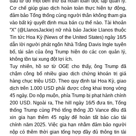
đầu tư do một bên thứ ba hoàn toàn độc lập quản lý.
Cơ chế giúp giao dịch hoàn toàn thực hiện tự động,
đảm bảo Tổng thống cùng người thân không tham gia
vào bất kỳ quyết định mua bán cụ thể nào. Tài khoản
“X” (@LlanosJackie) nữ nhà báo Jackie Llanos thuộc
Tin tức Hoa Kỳ (News of the United States) ngày 16/5
dẫn lời người phát ngôn Nhà Trắng Davis Ingle tuyên
bố, tài sản của ông Trump hiện do các con quản lý,
không tồn tại xung đột lợi ích.
Tuy nhiên, hồ sơ từ OGE cho thấy, ông Trump đã
chậm công bố nhiều giao dịch chứng khoán trị giá
hàng chục triệu USD. Theo quy định tại Hoa Kỳ, giao
dịch trên 1.000 USD phải được công khai trong vòng
45 ngày. Do nộp muộn, phía Trump bị phạt hành chính
200 USD. Ngoài ra, The hill ngày 16/5 đưa tin, Tổng
thống Trump cùng Phó tổng thống JD Vance đều đã
xin gia hạn thêm 45 ngày để hoàn tất báo cáo tài
chính năm 2025. Việc gia hạn nhằm đảm bảo người
nộp có thêm thời gian tổng hợp đầy đủ thông tin tài