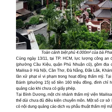
Toàn cảnh biệt phủ 4.000m² của bà Ph
Cùng ngày 13/11, tại TP. HCM, lực lượng công an đ
(phường Cầu Kiệu, quận Phú Nhuận cũ), gồm địa ch
Mailisa ở Hà Nội, Cần Thơ, Đà Nẵng, Đắk Lắk, Khán
lần xử phạt vì vi phạm trong hoạt động thẩm mỹ. 
Bánh (phường 15) số tiền 160 triệu đồng, đình chỉ
quảng cáo khi chưa có giấy phép.
Tại Bình Dương, một chi nhánh thẩm mỹ viện Mailisa từ
thể dùi chưa đủ điều kiện chuyên môn. Một số cơ sở 
có nội dung quảng cáo dịch vụ phẫu thuật thẩm mỹ m