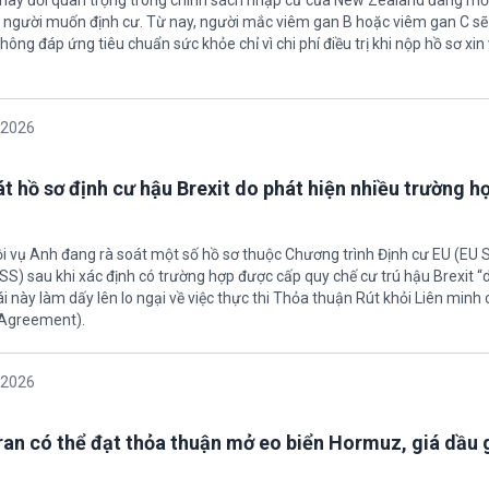
thay đổi quan trọng trong chính sách nhập cư của New Zealand đang mở
u người muốn định cư. Từ nay, người mắc viêm gan B hoặc viêm gan C s
hông đáp ứng tiêu chuẩn sức khỏe chỉ vì chi phí điều trị khi nộp hồ sơ xin 
/2026
t hồ sơ định cư hậu Brexit do phát hiện nhiều trường h
ội vụ Anh đang rà soát một số hồ sơ thuộc Chương trình Định cư EU (EU
S) sau khi xác định có trường hợp được cấp quy chế cư trú hậu Brexit 
ái này làm dấy lên lo ngại về việc thực thi Thỏa thuận Rút khỏi Liên minh
 Agreement).
/2026
Iran có thể đạt thỏa thuận mở eo biển Hormuz, giá dầu