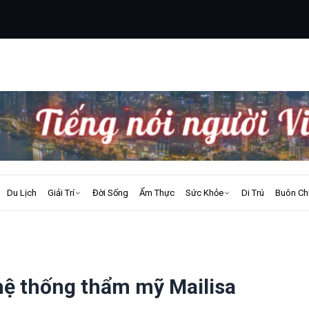
Du Lịch
Giải Trí
Đời Sống
Ẩm Thực
Sức Khỏe
Di Trú
Buôn Ch
hệ thống thẩm mỹ Mailisa