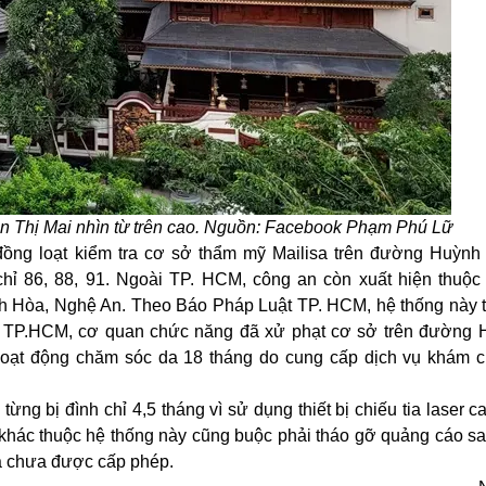
an Thị Mai nhìn từ trên cao. Nguồn: Facebook Phạm Phú Lữ
ồng loạt
kiểm tra
cơ sở thẩm mỹ Mailisa trên đường Huỳnh
ỉ 86, 88, 91. Ngoài TP. HCM, công an còn xuất hiện thuộc
h Hòa, Nghệ An. Theo Báo Pháp Luật TP. HCM, hệ thống này 
Tại TP.HCM, cơ quan chức năng đã xử phạt cơ sở trên đường
 hoạt động chăm sóc da 18 tháng do cung cấp dịch vụ khám 
ng bị đình chỉ 4,5 tháng vì sử dụng thiết bị chiếu tia laser c
khác thuộc hệ thống này cũng buộc phải tháo gỡ quảng cáo sai
à chưa được cấp phép.