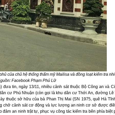
hủ của chủ hệ thống thẩm mỹ Mailisa và đồng loạt kiểm tra nh
 Nguồn: Facebook Phạm Phú Lữ
 đưa tin, ngày 13/11, nhiều cảnh sát thuộc Bộ Công an và C
 dân cư Phú Nhuận (còn gọi là khu dân cư Thới An, đường Lê 
này thuộc sở hữu của bà Phan Thị Mai (SN 1975, quê Hà Tĩnh
g chở cảnh sát cơ động và lực lượng an ninh cơ sở được điề
đảm an ninh trật tự, phục vụ công tác kiểm tra bên phía biệt