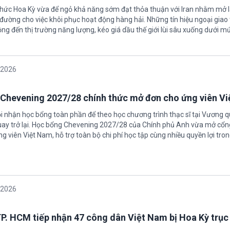
 chức Hoa Kỳ vừa để ngỏ khả năng sớm đạt thỏa thuận với Iran nhằm mở l
ường cho việc khôi phục hoạt động hàng hải. Những tín hiệu ngoại giao 
ộng đến thị trường năng lượng, kéo giá dầu thế giới lùi sâu xuống dưới m
/2026
Chevening 2027/28 chính thức mở đơn cho ứng viên V
ội nhận học bổng toàn phần để theo học chương trình thạc sĩ tại Vương 
uay trở lại. Học bổng Chevening 2027/28 của Chính phủ Anh vừa mở cổn
g viên Việt Nam, hỗ trợ toàn bộ chi phí học tập cùng nhiều quyền lợi tro
/2026
P. HCM tiếp nhận 47 công dân Việt Nam bị Hoa Kỳ trục