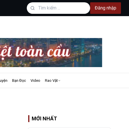
Đăng nhập
uyện
Bạn Đọc
Video
Rao Vặt
MỚI NHẤT