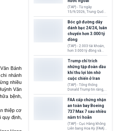
nước ngoài
nguyên liệu liên quan
đến ổ dịch Salmonella
(TAP) - Từ ngày
khiến ít nhất 110 người
15/9/2026, Trung Quốc
mắc bệnh tại bang
áp dụng quy định mới về
Minnesota.
quản lý xuất nhập cảnh.
Bóc gỡ đường dây
Một hành vi vi phạm giấy
đánh bạc 24/24, luân
tờ, xuất nhập cảnh trái
chuyển hơn 3.000 tỷ
phép hay liên quan kiểm
đồng
soát công nghệ có thể
khiến công dân Trung
(TAP) - 2.003 tài khoản,
Quốc đối mặt lệnh cấm
hơn 3.000 tỷ đồng và
xuất cảnh kéo dài tới 3
một đường dây đánh
năm. Trong khi đó, người
bạc xuyên quốc gia vận
Trump chỉ trích
nước ngoài sử dụng giấy
hành 24/24 giờ vừa bị
những tập đoàn dầu
 Văn Bánh
tờ giả có nguy cơ bị từ
Công an TP. Hải Phòng
khí thu lợi lớn nhờ
chối nhập cảnh hoặc
(Việt Nam) bóc gỡ.
 chi nhánh
cấm vào Trung Quốc tới
cuộc chiến ở Iran
từng nhiều
5 năm.
(TAP) - Tổng thống
 Huỳnh Văn
Donald Trump tin rằng, 2
tập đoàn dầu khí
chữa bệnh,
ExxonMobil và Chevron
FAA cấp chứng nhận
đã thu về lợi nhuận quá
an toàn bay Boeing
lớn nhờ giá dầu tăng
an thiệp cơ
737 Max 7 sau nhiều
mạnh suốt thời gian Hoa
 quy định,
năm trì hoãn
Kỳ xảy ra xung đột ở
Iran. Trên cơ sở đó, lãnh
(TAP) - Cục Hàng không
đạo Nhà Trắng kêu gọi
Liên bang Hoa Kỳ (FAA)