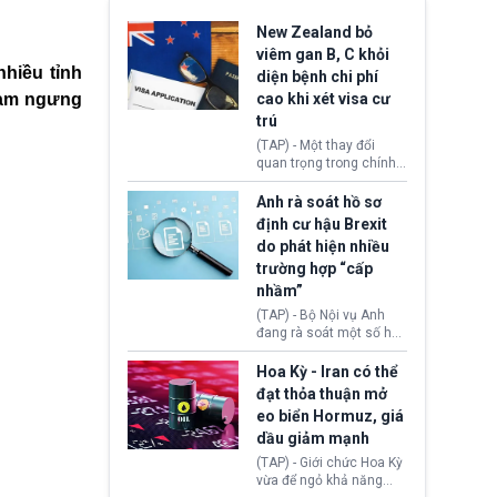
New Zealand bỏ
viêm gan B, C khỏi
nhiều tỉnh
diện bệnh chi phí
tạm ngưng
cao khi xét visa cư
trú
(TAP) - Một thay đổi
quan trọng trong chính
sách nhập cư của New
Zealand đang mở ra
Anh rà soát hồ sơ
thêm cơ hội cho nhiều
định cư hậu Brexit
người muốn định cư. Từ
do phát hiện nhiều
nay, người mắc viêm
trường hợp “cấp
gan B hoặc viêm gan C
sẽ không còn bị mặc
nhầm”
định không đáp ứng tiêu
(TAP) - Bộ Nội vụ Anh
chuẩn sức khỏe chỉ vì
đang rà soát một số hồ
chi phí điều trị khi nộp hồ
sơ thuộc Chương trình
sơ xin visa cư trú.
Định cư EU (EU
Hoa Kỳ - Iran có thể
Settlement Scheme -
đạt thỏa thuận mở
EUSS) sau khi xác định
eo biển Hormuz, giá
có trường hợp được cấp
dầu giảm mạnh
quy chế cư trú hậu
Brexit “do nhầm lẫn”.
(TAP) - Giới chức Hoa Kỳ
Động thái này làm dấy
vừa để ngỏ khả năng
lên lo ngại về việc thực