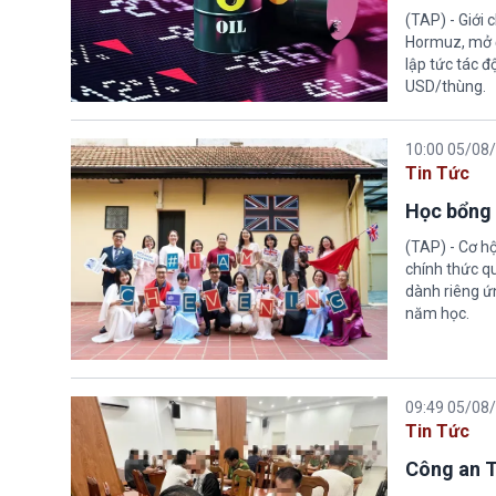
(TAP) - Giới
Hormuz, mở đ
lập tức tác đ
USD/thùng.
10:00 05/08
Tin Tức
Học bổng 
(TAP) - Cơ h
chính thức q
dành riêng ứn
năm học.
09:49 05/08
Tin Tức
Công an T