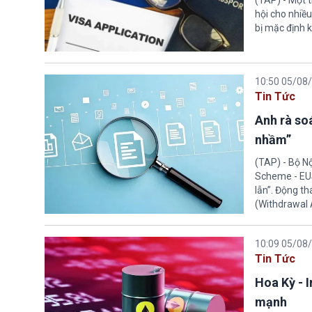
(TAP) - Một 
hội cho nhiề
bị mặc định k
10:50 05/08
Tin Tức
Anh rà soá
nhầm”
(TAP) - Bộ N
Scheme - EUS
lẫn”. Động th
(Withdrawal
10:09 05/08
Tin Tức
Hoa Kỳ - 
mạnh