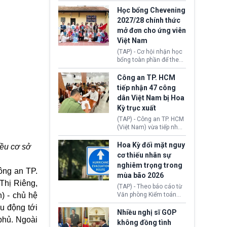
sớm đạt thỏa thuận với
thi Thỏa thuận Rút khỏi
Iran nhằm mở lại eo biển
Học bổng Chevening
Liên minh châu Âu
Hormuz, mở đường cho
2027/28 chính thức
(Withdrawal
việc khôi phục hoạt
mở đơn cho ứng viên
Agreement).
động hàng hải. Những
Việt Nam
tín hiệu ngoại giao tích
cực này lập tức tác động
(TAP) - Cơ hội nhận học
đến thị trường năng
bổng toàn phần để theo
lượng, kéo giá dầu thế
học chương trình thạc sĩ
giới lùi sâu xuống dưới
tại Vương quốc Anh đã
Công an TP. HCM
mức 80 USD/thùng.
chính thức quay trở lại.
tiếp nhận 47 công
Học bổng Chevening
dân Việt Nam bị Hoa
2027/28 của Chính phủ
Kỳ trục xuất
Anh vừa mở cổng ứng
tuyển dành riêng ứng
(TAP) - Công an TP. HCM
viên Việt Nam, hỗ trợ
(Việt Nam) vừa tiếp nhận
toàn bộ chi phí học tập
47 công dân Việt Nam bị
cùng nhiều quyền lợi
Hoa Kỳ trục xuất về
Hoa Kỳ đối mặt nguy
iều cơ sở
trong suốt một năm
nước. Đây là đợt có số
cơ thiếu nhân sự
học.
lượng lớn nhất từ đầu
nghiêm trọng trong
năm 2026 đến nay, phản
ông an TP.
mùa bão 2026
ánh xu hướng gia tăng
Thị Riêng,
các trường hợp trục
(TAP) - Theo báo cáo từ
xuất.
) - chủ hệ
Văn phòng Kiểm toán
Chính phủ (GAO), Cơ
u động tới
quan Quản lý Khẩn cấp
Nhiều nghị sĩ GOP
 phủ. Ngoài
Liên bang (FEMA) thuộc
không đồng tình