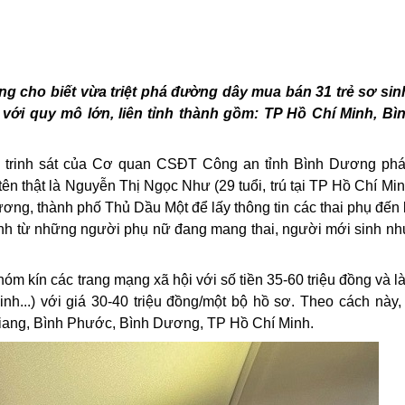
ơng cho
biết
vừa triệt phá đường dây mua bán 31 trẻ sơ sin
với quy mô lớn, liên tỉnh thành gồm: TP Hồ Chí Minh, Bì
, trinh sát của Cơ quan CSĐT Công an tỉnh Bình Dương phá
ên thật là Nguyễn Thị Ngọc Như (29 tuổi, trú tại TP Hồ Chí Min
ơng, thành phố Thủ Dầu Một để lấy thông tin các thai phụ đến
sinh từ những người phụ nữ đang mang thai, người mới sinh n
óm kín các trang mạng xã hội với số tiền 35-60 triệu đồng và l
inh...) với giá 30-40 triệu đồng/một bộ hồ sơ. Theo cách này
 Giang, Bình Phước, Bình Dương, TP Hồ Chí Minh.