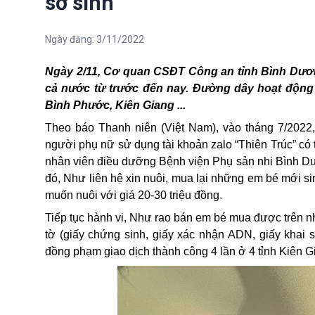
sơ sinh
Ngày đăng:
3/11/2022
N
gày 2/11, Cơ quan CSĐT Công an tỉnh Bình Dư
cả nước từ trước đến nay. Đường dây hoạt động 
Bình Phước, Kiên Giang ...
Theo
báo
Thanh niên (Việt Nam)
, v
ào tháng 7/2022
người phụ nữ sử dụng tài khoản zalo “Thiên Trúc” có t
nhân viên điều dưỡng Bệnh viện Phụ sản nhi Bình Dư
đó, Như liên hệ xin nuôi, mua lại những em bé mới 
muốn nuôi với giá 20-30 triệu đồng.
Tiếp tục hành vi, Như rao bán em bé mua được trên nh
tờ (giấy chứng sinh, giấy xác nhận ADN, giấy khai s
đồng phạm giao dịch thành công 4 lần ở 4 tỉnh Kiên