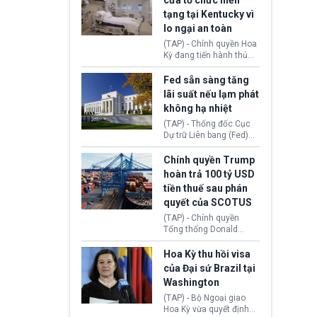
cửa tổ chức hiến
tiếp tục đối mặt cáo
tạng tại Kentucky vì
buộc dùng sức ép tài
lo ngại an toàn
chính để đổi lấy sự ủng
chính trị từ Liên đoàn
(TAP) - Chính quyền Hoa
Bóng đá Jordan. Trước
Kỳ đang tiến hành thủ
áp lực dồn dập, FIFA phải
tục thu hồi chứng nhận
tổ chức cuộc họp khẩn ở
hoạt động của tổ chức
Fed sẵn sàng tăng
Morocco.
hiến tạng Network for
lãi suất nếu lạm phát
Hope (bang Kentucky).
không hạ nhiệt
Nguyên nhân vì đơn vị
này bị cáo buộc có nhiều
(TAP) - Thống đốc Cục
sai sót nghiêm trọng, vi
Dự trữ Liên bang (Fed)
phạm quy định về an
Lisa Cook nói sẽ ủng hộ
toàn y tế.
tăng lãi suất nếu lạm
Chính quyền Trump
phát ở Hoa Kỳ không tiếp
hoàn trả 100 tỷ USD
tục giảm trong thời gian
tiền thuế sau phán
tới.
quyết của SCOTUS
(TAP) - Chính quyền
Tổng thống Donald
Trump đã hoàn trả
khoảng 100 tỷ USD thuế
Hoa Kỳ thu hồi visa
quan từng thu theo Đạo
của Đại sứ Brazil tại
luật Quyền hạn Kinh tế
Washington
Khẩn cấp Quốc tế
(IEEPA). Động thái này
(TAP) - Bộ Ngoại giao
diễn ra sau phán quyết
Hoa Kỳ vừa quyết định