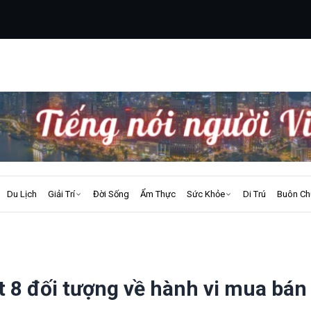
Du Lịch
Giải Trí
Đời Sống
Ẩm Thực
Sức Khỏe
Di Trú
Buôn Ch
 8 đối tượng về hành vi mua bán 