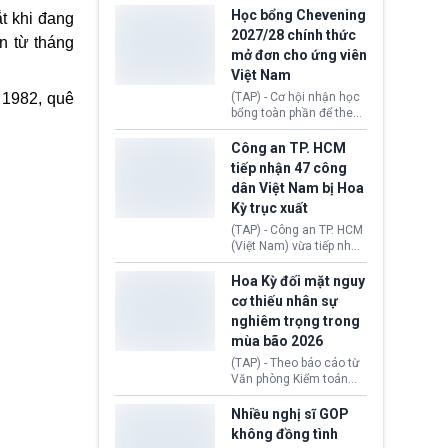
thi Thỏa thuận Rút khỏi
Iran nhằm mở lại eo biển
Học bổng Chevening
t khi đang
Liên minh châu Âu
Hormuz, mở đường cho
2027/28 chính thức
(Withdrawal
n từ tháng
việc khôi phục hoạt
mở đơn cho ứng viên
Agreement).
động hàng hải. Những
Việt Nam
tín hiệu ngoại giao tích
cực này lập tức tác động
 1982, quê
(TAP) - Cơ hội nhận học
đến thị trường năng
bổng toàn phần để theo
lượng, kéo giá dầu thế
học chương trình thạc sĩ
giới lùi sâu xuống dưới
tại Vương quốc Anh đã
Công an TP. HCM
mức 80 USD/thùng.
chính thức quay trở lại.
tiếp nhận 47 công
Học bổng Chevening
dân Việt Nam bị Hoa
2027/28 của Chính phủ
Kỳ trục xuất
Anh vừa mở cổng ứng
tuyển dành riêng ứng
(TAP) - Công an TP. HCM
viên Việt Nam, hỗ trợ
(Việt Nam) vừa tiếp nhận
toàn bộ chi phí học tập
47 công dân Việt Nam bị
cùng nhiều quyền lợi
Hoa Kỳ trục xuất về
Hoa Kỳ đối mặt nguy
trong suốt một năm
nước. Đây là đợt có số
cơ thiếu nhân sự
học.
lượng lớn nhất từ đầu
nghiêm trọng trong
năm 2026 đến nay, phản
mùa bão 2026
ánh xu hướng gia tăng
các trường hợp trục
(TAP) - Theo báo cáo từ
xuất.
Văn phòng Kiểm toán
Chính phủ (GAO), Cơ
quan Quản lý Khẩn cấp
Nhiều nghị sĩ GOP
Liên bang (FEMA) thuộc
không đồng tình
Bộ An ninh Nội địa Hoa