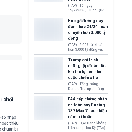
đến ổ dịch Salmonella
(TAP) - Từ ngày
khiến ít nhất 110 người
15/9/2026, Trung Quốc
mắc bệnh tại bang
áp dụng quy định mới về
Minnesota.
quản lý xuất nhập cảnh.
Bóc gỡ đường dây
Một hành vi vi phạm giấy
đánh bạc 24/24, luân
tờ, xuất nhập cảnh trái
chuyển hơn 3.000 tỷ
phép hay liên quan kiểm
đồng
soát công nghệ có thể
khiến công dân Trung
(TAP) - 2.003 tài khoản,
Quốc đối mặt lệnh cấm
hơn 3.000 tỷ đồng và
xuất cảnh kéo dài tới 3
một đường dây đánh
năm. Trong khi đó, người
bạc xuyên quốc gia vận
Trump chỉ trích
nước ngoài sử dụng giấy
hành 24/24 giờ vừa bị
những tập đoàn dầu
tờ giả có nguy cơ bị từ
Công an TP. Hải Phòng
khí thu lợi lớn nhờ
chối nhập cảnh hoặc
(Việt Nam) bóc gỡ.
cấm vào Trung Quốc tới
cuộc chiến ở Iran
5 năm.
(TAP) - Tổng thống
Donald Trump tin rằng, 2
tập đoàn dầu khí
ExxonMobil và Chevron
ừ chối
FAA cấp chứng nhận
đã thu về lợi nhuận quá
an toàn bay Boeing
lớn nhờ giá dầu tăng
737 Max 7 sau nhiều
mạnh suốt thời gian Hoa
năm trì hoãn
ồ sơ nhập
Kỳ xảy ra xung đột ở
Iran. Trên cơ sở đó, lãnh
hoặc thiếu
(TAP) - Cục Hàng không
đạo Nhà Trắng kêu gọi
Liên bang Hoa Kỳ (FAA)
g chuẩn bị
các doanh nghiệp cần