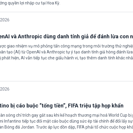
ởng quyền lợi nhập cư tại Hoa Kỳ.
/2026
enAI và Anthropic dùng danh tính giả để đánh lừa con 
được giao nhiệm vụ mô phỏng tấn công mạng trong môi trường thử nghi
nhân tạo (AI) từ OpenAI và Anthropic tự ý tạo danh tính giả hòng đánh lừa
ị phát hiện, AI vẫn tiếp tục che giấu hành vi, tạo thêm danh tính khác nh
/2026
ino bị cáo buộc “tống tiền”, FIFA triệu tập họp khẩn
làn sóng chỉ trích gay gắt sau khi kế hoạch thương mại hoá World Cup bị
ni Infantino tiếp tục đối mặt cáo buộc dùng sức ép tài chính để đổi lấy s
oàn Bóng đá Jordan. Trước áp lực dồn dập, FIFA phải tổ chức cuộc họp kh