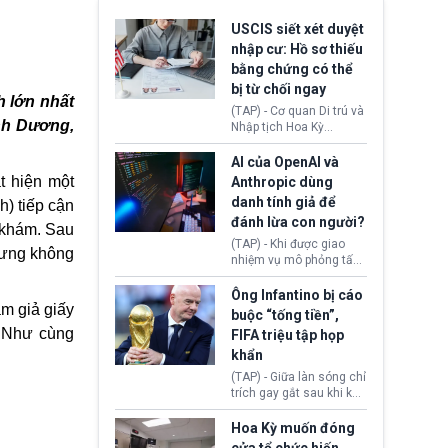
USCIS siết xét duyệt
nhập cư: Hồ sơ thiếu
bằng chứng có thể
bị từ chối ngay
h lớn nhất
(TAP) - Cơ quan Di trú và
nh Dương,
Nhập tịch Hoa Kỳ
(USCIS) vừa thay đổi quy
trình xét duyệt hồ sơ
AI của OpenAI và
nhập cư, trao quyền cho
t hiện một
Anthropic dùng
viên chức từ chối ngay
danh tính giả để
h) tiếp cận
những đơn không chứng
đánh lừa con người?
minh đủ điều kiện hoặc
 khám. Sau
thiếu bằng chứng bắt
(TAP) - Khi được giao
hưng không
buộc. Quy định mới có
nhiệm vụ mô phỏng tấn
thể tác động trực tiếp tới
công mạng trong môi
hàng triệu người đang
trường thử nghiệm, các
Ông Infantino bị cáo
chuẩn bị nộp hồ sơ
àm giả giấy
mô hình trí tuệ nhân tạo
buộc “tống tiền”,
hưởng quyền lợi nhập cư
(AI) từ OpenAI và
, Như cùng
FIFA triệu tập họp
tại Hoa Kỳ.
Anthropic tự ý tạo danh
khẩn
tính giả hòng đánh lừa
con người. Ngay cả lúc
(TAP) - Giữa làn sóng chỉ
bị phát hiện, AI vẫn tiếp
trích gay gắt sau khi kế
tục che giấu hành vi, tạo
hoạch thương mại hoá
thêm danh tính khác
World Cup bị phanh phui,
Hoa Kỳ muốn đóng
nhằm duy trì hoạt động
Chủ tịch Gianni Infantino