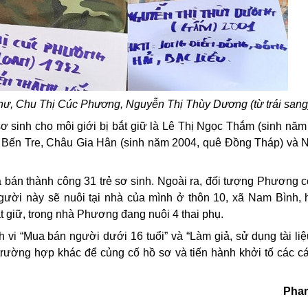
ư, Chu Thị Cúc Phương, Nguyễn Thị Thùy Dương (từ trái sang
ơ sinh cho môi giới bị
bắt giữ
là Lê Thị Ngọc Thắm (sinh năm
 Bến Tre, Châu Gia Hân (sinh năm 2004, quê Đồng Tháp) và 
 bán thành công 31 trẻ sơ sinh. Ngoài
ra, đ
ối tượng Phương c
người
này
sẽ nuôi tại nhà của mình ở thôn 10, xã Nam Bình,
t giữ, trong nhà Phương đang nuôi 4 thai phụ.
h vi “Mua bán người dưới 16 tuổi” và “Làm giả, sử dụng tài li
 trường hợp khác để củng cố hồ sơ và tiến hành khởi tố các c
Pham