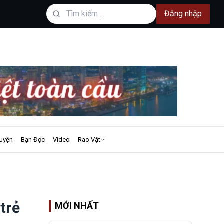
Đăng nhập
uyện
Bạn Đọc
Video
Rao Vặt
trẻ
MỚI NHẤT