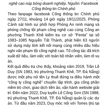
nghệ cao núp bóng doanh nghiệp. Nguồn: Facebook
Cổng thông tin Chính phủ
Theo fanpage facebook Cổng thông tin Chính phủ
ngày 27/11, khoảng 14 giờ ngày 19/11/2025, Phòng
Cảnh sát hình sự phối hợp Phòng An ninh mạng và
phòng chống tội phạm công nghệ cao cùng Công an
phường Thanh Khê kiểm tra cơ sở “Penta” tại số
1083–1085 Nguyễn Tất Thành, phát hiện 63 người
sử dụng máy tính kết nối mạng cùng nhiều dấu hiệu
nghi vấn phạm tội công nghệ cao. Tổ công tác đã trích
xuất dữ liệu, làm việc với toàn bộ nhân viên, làm rõ vụ
án.
Kết quả điều tra cho thấy, khoảng năm 2019, Trần Lê
Duy (SN 1983, trú phường Thanh Khê, TP. Đà Nẵng)
được một phụ nữ tên Ly thuê đứng ra điều hành một
“công ty công nghệ” chuyên lập trình, gia công phần
mềm trò chơi, giao dịch tiền ảo, vận hành website giải
trí. Đến năm 2022, Duy tuyển Lê Công Sơn (SN 1988,
trú phường Thanh Khê, TP. Đà Nẵng) quản lý các dự
án. Từ đầu năm 2023, Duy móc nối với Torres (trú tại