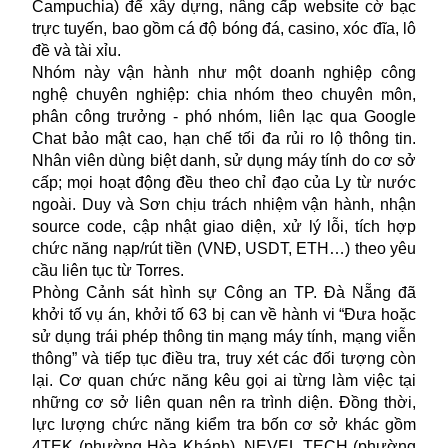
Campuchia) để xây dựng, nâng cấp website cờ bạc
trực tuyến, bao gồm cá độ bóng đá, casino, xóc đĩa, lô
đề và tài xỉu.
Nhóm này vận hành như một doanh nghiệp công
nghệ chuyên nghiệp: chia nhóm theo chuyên môn,
phân công trưởng - phó nhóm, liên lạc qua Google
Chat bảo mật cao, hạn chế tối đa rủi ro lộ thông tin.
Nhân viên dùng biệt danh, sử dụng máy tính do cơ sở
cấp; mọi hoạt động đều theo chỉ đạo của Ly từ nước
ngoài. Duy và Sơn chịu trách nhiệm vận hành, nhận
source code, cập nhật giao diện, xử lý lỗi, tích hợp
chức năng nạp/rút tiền (VNĐ, USDT, ETH…) theo yêu
cầu liên tục từ Torres.
Phòng Cảnh sát hình sự Công an TP. Đà Nẵng đã
khởi tố vụ án, khởi tố 63 bị can về hành vi “Đưa hoặc
sử dụng trái phép thông tin mạng máy tính, mạng viễn
thông” và tiếp tục điều tra, truy xét các
đối tượng
còn
lại. Cơ quan chức năng kêu gọi ai từng làm việc tại
những cơ sở liên quan nên ra trình diện. Đồng thời,
lực lượng chức năng kiểm tra bốn cơ sở khác gồm
4TEK (phường Hòa Khánh), NEVEL TECH (phường