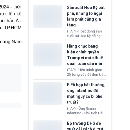
các doanh nghiệp cần
vừa chính thức cấp
giảm giá bán cho người
2024
-
thời
chứng nhận an toàn bay
Sản xuất Hoa Kỳ bứt
tiêu dùng.
cho Boeing 737 Max 7,
phá, nhưng lo ngại
ược lên kế
mẫu máy bay nhỏ nhất
lạm phát cũng gia
ại châu Á
-
trong dòng 737 Max
tăng
thuộc Boeing
sản TP.HCM
Commercial Airplanes
(TAP) - Hoạt động sản
(Boeing). Động thái này
xuất tại Hoa Kỳ đã đạt
chính thức khép lại gần
tốc độ nhanh nhất trong
oang Nam
một thập kỷ trì hoãn chờ
hơn 4 năm qua, cho
Hàng chục bang
các cuộc đánh giá
thấy nền kinh tế đang
kiện chính quyền
nghiêm ngặt.
phục hồi tích cực, bất
Trump vì mức thuế
chấp tác động từ thuế
quan toàn cầu mới
quan. Tuy nhiên, không
ít doanh nghiệp vẫn cảm
(TAP) - Liên minh gồm
thấy áp lực lạm phát, bất
25 bang vừa đệ đơn kiện
ổn địa chính trị hiện còn
chính quyền Tổng thống
nghiêm trọng hơn cả
Donald Trump. Phe
FIFA họp bất thường,
giai đoạn đại dịch
nguyên đơn tin rằng,
ông Infantino đối
COVID-19.
hành động áp thuế 10 -
mặt nguy cơ bị phế
12,5% lên 60 đối tác
truất?
thương mại hôm 24/7
vượt quá thẩm quyền
(TAP) - Ông Gianni
của Tổng thống.
Infantino - Chủ tịch Liên
đoàn Bóng đá Thế giới
(FIFA) đang đứng trước
Bộ trưởng DHS đề
cuộc khủng hoảng
xuất cải cách di trú,