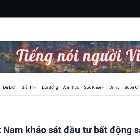
Du Lịch
Giải Trí
Đời Sống
Ẩm Thực
Sức Khỏe
Di Trú
Buôn Ch
t Nam khảo sát đầu tư bất động 