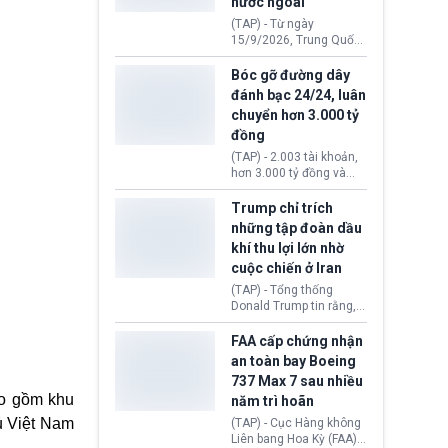
nước ngoài
nguyên liệu liên quan
đến ổ dịch Salmonella
(TAP) - Từ ngày
khiến ít nhất 110 người
15/9/2026, Trung Quốc
mắc bệnh tại bang
áp dụng quy định mới về
Minnesota.
quản lý xuất nhập cảnh.
Bóc gỡ đường dây
Một hành vi vi phạm giấy
đánh bạc 24/24, luân
tờ, xuất nhập cảnh trái
chuyển hơn 3.000 tỷ
phép hay liên quan kiểm
đồng
soát công nghệ có thể
khiến công dân Trung
(TAP) - 2.003 tài khoản,
Quốc đối mặt lệnh cấm
hơn 3.000 tỷ đồng và
xuất cảnh kéo dài tới 3
một đường dây đánh
năm. Trong khi đó, người
bạc xuyên quốc gia vận
Trump chỉ trích
nước ngoài sử dụng giấy
hành 24/24 giờ vừa bị
những tập đoàn dầu
tờ giả có nguy cơ bị từ
Công an TP. Hải Phòng
khí thu lợi lớn nhờ
chối nhập cảnh hoặc
(Việt Nam) bóc gỡ.
cấm vào Trung Quốc tới
cuộc chiến ở Iran
5 năm.
(TAP) - Tổng thống
Donald Trump tin rằng, 2
tập đoàn dầu khí
ExxonMobil và Chevron
FAA cấp chứng nhận
đã thu về lợi nhuận quá
an toàn bay Boeing
lớn nhờ giá dầu tăng
737 Max 7 sau nhiều
mạnh suốt thời gian Hoa
ao gồm khu
năm trì hoãn
Kỳ xảy ra xung đột ở
Iran. Trên cơ sở đó, lãnh
ủ Việt Nam
(TAP) - Cục Hàng không
đạo Nhà Trắng kêu gọi
Liên bang Hoa Kỳ (FAA)