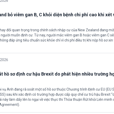
/2026
nd bỏ viêm gan B, C khỏi diện bệnh chi phí cao khi xét 
thay đổi quan trọng trong chính sách nhập cư của New Zealand đang mở
u người muốn định cư. Từ nay, người mắc viêm gan B hoặc viêm gan C s
hông đáp ứng tiêu chuẩn sức khỏe chỉ vì chi phí điều trị khi nộp hồ sơ xin 
/2026
t hồ sơ định cư hậu Brexit do phát hiện nhiều trường h
ội vụ Anh đang rà soát một số hồ sơ thuộc Chương trình Định cư EU (EU
S) sau khi xác định có trường hợp được cấp quy chế cư trú hậu Brexit 
ái này làm dấy lên lo ngại về việc thực thi Thỏa thuận Rút khỏi Liên minh
 Agreement).