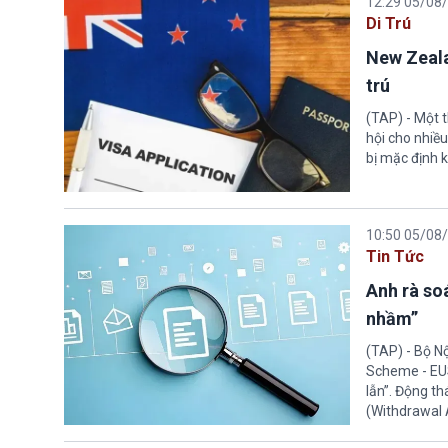
12:29 05/08
Di Trú
New Zeala
trú
(TAP) - Một 
hội cho nhiề
bị mặc định k
10:50 05/08
Tin Tức
Anh rà soá
nhầm”
(TAP) - Bộ N
Scheme - EUS
lẫn”. Động th
(Withdrawal