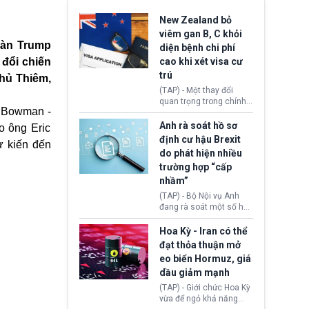
New Zealand bỏ
viêm gan B, C khỏi
oàn Trump
diện bệnh chi phí
 đổi chiến
cao khi xét visa cư
trú
hủ Thiêm,
(TAP) - Một thay đổi
quan trọng trong chính
d Bowman
-
sách nhập cư của New
Zealand đang mở ra
Anh rà soát hồ sơ
o ông Eric
thêm cơ hội cho nhiều
định cư hậu Brexit
ự kiến đến
người muốn định cư. Từ
do phát hiện nhiều
nay, người mắc viêm
trường hợp “cấp
gan B hoặc viêm gan C
sẽ không còn bị mặc
nhầm”
định không đáp ứng tiêu
(TAP) - Bộ Nội vụ Anh
chuẩn sức khỏe chỉ vì
đang rà soát một số hồ
chi phí điều trị khi nộp hồ
sơ thuộc Chương trình
sơ xin visa cư trú.
Định cư EU (EU
Hoa Kỳ - Iran có thể
Settlement Scheme -
đạt thỏa thuận mở
EUSS) sau khi xác định
eo biển Hormuz, giá
có trường hợp được cấp
dầu giảm mạnh
quy chế cư trú hậu
Brexit “do nhầm lẫn”.
(TAP) - Giới chức Hoa Kỳ
Động thái này làm dấy
vừa để ngỏ khả năng
lên lo ngại về việc thực