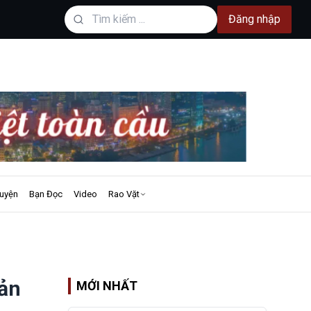
Đăng nhập
uyện
Bạn Đọc
Video
Rao Vặt
sản
MỚI NHẤT