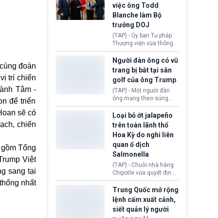
Bộ An ninh Nội địa Hoa
việc ông Todd
Kỳ (DHS) đang đối mặt
Blanche làm Bộ
nguy cơ thiếu hụt lực
lượng trầm trọng. Điều
trưởng DOJ
này cần được đặc biệt
(TAP) - Ủy ban Tư pháp
chú ý bởi nếu các siêu
Thượng viện vừa thông
bão đổ bộ Hoa Kỳ ở nửa
qua đề cử ông Todd
cuối năm 2026, lực
Blanche làm Bộ trưởng
Người đàn ông có vũ
lượng ứng phó “mỏng”
 cùng đoàn
Bộ Tư pháp Hoa Kỳ
trang bị bắt tại sân
có thể làm nghẽn công
(DOJ) sau thời gian dài
h
vị trí chiến
tác cứu trợ; dẫn đến hệ
golf của ông Trump
ông giữ chức quyền Bộ
thống ứng phó khẩn cấp
Thành Tâm
-
trưởng. Mặc dù vậy,
(TAP) - Một người đàn
quốc gia quá tải.
nhiều chính trị gia đảng
ông mang theo súng
n để triển
Cộng hoà (GOP) vẫn tỏ
ngắn vừa bị bắt khi đang
Hoan sẽ có
ra hoài nghi, thậm chí
chụp ảnh, quay video tại
Loại bỏ ớt jalapeño
tuyên bố sẽ lên tiếng
sân golf Trump National
ạch, chiến
trên toàn lãnh thổ
phản đối khi đề cử này
Golf Club (Quận Los
Hoa Kỳ do nghi liên
được đưa ra toàn thể bỏ
Angeles, bang
quan ổ dịch
phiếu.
California). Vụ việc xảy
gồm
Tổng
ra ngay trước lúc Tổng
Salmonella
“Trump Việt
thống Donald Trump tới
(TAP) - Chuỗi nhà hàng
thăm địa điểm này.
g sang tại
Chipotle vừa quyết định
loại bỏ tất cả ớt jalapeño
thống nhất
khỏi những cửa hàng
Trung Quốc mở rộng
trên toàn lãnh thổ Hoa
lệnh cấm xuất cảnh,
Kỳ. Nguyên nhân do cơ
siết quản lý người
quan y tế nghi ngờ