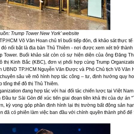
guồn:
Trump Tower New York
’ website
TP.HCM Võ Văn Hoan chủ trì buổi tiếp đón
,
đi khảo sát thực tế
 đó nổi bật là địa bàn Thủ Thiêm
-
nơi được xem xét
trở thàn
ump Tower. Buổi khảo sát còn có sự hiện diện của ông Đặng 
Đô thị Kinh Bắc (KBC), đơn vị phối hợp cùng Trump Organizatio
tịch UBND TP.HCM Nguyễn Văn Được và Phó Chủ tịch Võ Văn 
i chuyên sâu về mô hình hợp tác công – tư, định hướng quy ho
o tổng thể đô thị Thủ Thiêm.
nization đang hợp tác với hai đối tác chiến lược tại Việt Nam
 Đầu tư Sài Gòn để xúc tiến giai đoạn tiền khả thi của dự án 
, kỳ vọng góp phần định hình lại thị trường bất động sản hạn
n đã có phiên làm việc ban đầu với chính quyền thành phố để 