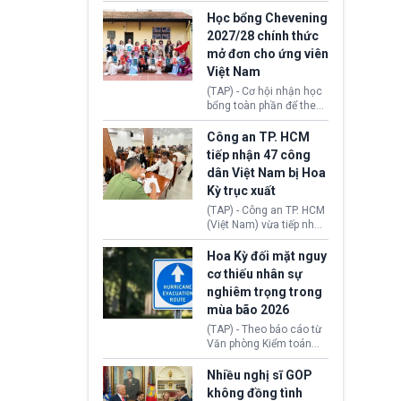
sớm đạt thỏa thuận với
thi Thỏa thuận Rút khỏi
Iran nhằm mở lại eo biển
Học bổng Chevening
Liên minh châu Âu
Hormuz, mở đường cho
2027/28 chính thức
(Withdrawal
việc khôi phục hoạt
mở đơn cho ứng viên
Agreement).
động hàng hải. Những
Việt Nam
tín hiệu ngoại giao tích
cực này lập tức tác động
(TAP) - Cơ hội nhận học
đến thị trường năng
bổng toàn phần để theo
lượng, kéo giá dầu thế
học chương trình thạc sĩ
giới lùi sâu xuống dưới
tại Vương quốc Anh đã
Công an TP. HCM
mức 80 USD/thùng.
chính thức quay trở lại.
tiếp nhận 47 công
Học bổng Chevening
dân Việt Nam bị Hoa
2027/28 của Chính phủ
Kỳ trục xuất
Anh vừa mở cổng ứng
tuyển dành riêng ứng
(TAP) - Công an TP. HCM
viên Việt Nam, hỗ trợ
(Việt Nam) vừa tiếp nhận
toàn bộ chi phí học tập
47 công dân Việt Nam bị
cùng nhiều quyền lợi
Hoa Kỳ trục xuất về
Hoa Kỳ đối mặt nguy
trong suốt một năm
nước. Đây là đợt có số
cơ thiếu nhân sự
học.
lượng lớn nhất từ đầu
nghiêm trọng trong
năm 2026 đến nay, phản
mùa bão 2026
ánh xu hướng gia tăng
các trường hợp trục
(TAP) - Theo báo cáo từ
xuất.
Văn phòng Kiểm toán
Chính phủ (GAO), Cơ
quan Quản lý Khẩn cấp
Nhiều nghị sĩ GOP
Liên bang (FEMA) thuộc
không đồng tình