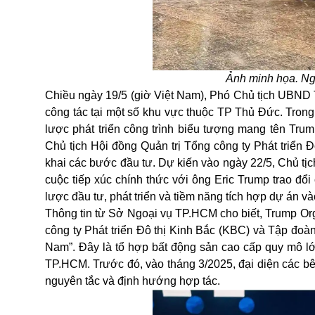
Ảnh minh họa. N
Chiều ngày 19/5
(giờ Việt Nam)
, Phó Chủ tịch UBND 
công tác tại một số khu vực thuộc TP Thủ Đức
.
T
rong
lược phát triển công trình biểu tượng mang tên Tr
Chủ tịch Hội đồng Quản trị Tổng công ty Phát triển 
khai các bước đầu tư.
Dự kiến vào ngày 22/5, Chủ 
cuộc tiếp xúc chính thức với ông Eric Trump trao đổ
lược đầu tư
,
phát triển và tiềm năng tích hợp dự án và
Thông tin từ Sở Ngoại vụ TP.HCM cho biết, Trump Orga
công ty Phát triển Đô thị Kinh Bắc (KBC) và Tập đoàn
Nam”. Đây là tổ hợp bất động sản cao cấp quy mô lớn
TP.HCM. Trước đó, vào tháng 3/2025, đại diện các bê
nguyên tắc và định hướng hợp tác.