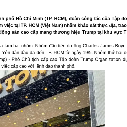
ành phố Hồ Chí Minh (TP. HCM), đoàn công tác của Tập đ
 việc tại TP. HCM (Việt Nam) nhằm khảo sát thực địa, trao
t động sản cao cấp mang thương hiệu Trump tại khu vực T
hia làm hai nhóm. Nhóm đầu tiên do ông Charles James Boy
g Yên
dẫn đầu
đã đến TP.
HCM từ ngày 19/5. Nhóm thứ hai
d
ump
)
-
Phó Chủ tịch cấp cao Tập đoàn Trump Organization
d
việc cấp cao với lãnh đạo thành phố.