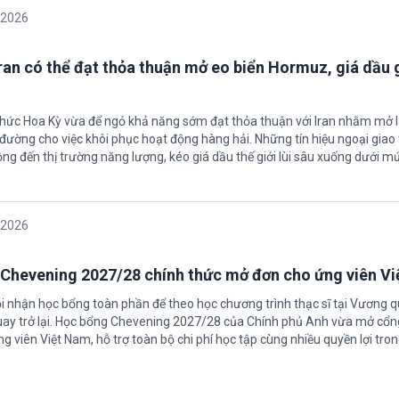
/2026
Iran có thể đạt thỏa thuận mở eo biển Hormuz, giá dầu
 chức Hoa Kỳ vừa để ngỏ khả năng sớm đạt thỏa thuận với Iran nhằm mở l
ường cho việc khôi phục hoạt động hàng hải. Những tín hiệu ngoại giao 
ộng đến thị trường năng lượng, kéo giá dầu thế giới lùi sâu xuống dưới m
/2026
Chevening 2027/28 chính thức mở đơn cho ứng viên V
ội nhận học bổng toàn phần để theo học chương trình thạc sĩ tại Vương 
uay trở lại. Học bổng Chevening 2027/28 của Chính phủ Anh vừa mở cổn
g viên Việt Nam, hỗ trợ toàn bộ chi phí học tập cùng nhiều quyền lợi tro