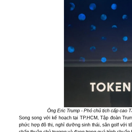
Ông Eric Trump - Phó chủ tịch cấp cao 
Song song với kế hoạch tại TP.HCM, Tập đoàn Trum
phức hợp đô thị, nghỉ dưỡng sinh thái
,
sân golf
với
t
chấp thuận chủ trương
và
đang trong quá trình chuẩn bị