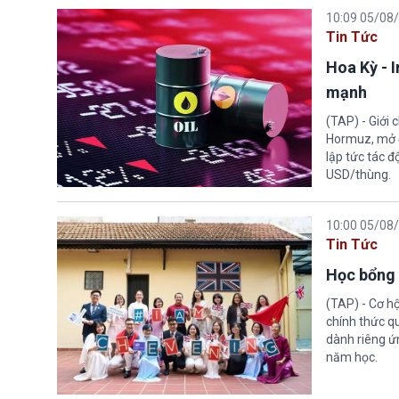
10:09 05/08
Tin Tức
Hoa Kỳ - 
mạnh
(TAP) - Giới
Hormuz, mở đ
lập tức tác đ
USD/thùng.
10:00 05/08
Tin Tức
Học bổng 
(TAP) - Cơ h
chính thức q
dành riêng ứn
năm học.