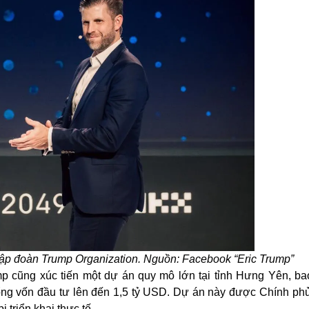
Tập đoàn Trump Organization
. Nguồn: Facebook “
Eric Trump
”
p cũng xúc tiến một dự án quy mô lớn tại tỉnh Hưng Yên, b
ổng vốn đầu tư lên đến 1,5 tỷ USD. Dự án này
đ
ược Chính ph
 triển khai thực tế.