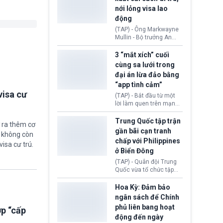
quyền lực nghiêm trọng,
nới lỏng visa lao
khi Hội đồng FIFA được
động
cho là đang chuẩn bị tổ
chức cuộc họp khẩn cấp
(TAP) - Ông Markwayne
nhằm xem xét phế truất
Mullin - Bộ trưởng An
ông sau bê bối liên quan
ninh Nội địa Hoa Kỳ
đến kế hoạch thương
(DHS) vừa đề xuất chính
3 “mắt xích” cuối
mại hoá World Cup.
phủ cần xem xét mở
cùng sa lưới trong
rộng tiếp nhận lao động
đại án lừa đảo bằng
nước ngoài có thị thực
“app tình cảm”
(visa) tại các lĩnh vực
visa cư
đang thiếu hụt nhân
(TAP) - Bắt đầu từ một
công trầm trọng. Việc
lời làm quen trên mạng
này nhằm giải quyết nhu
xã hội, nhiều nạn nhân
cầu nhân lực cốt lõi cho
từng bước rơi vào chiếc
Trung Quốc tập trận
 ra thêm cơ
nền kinh tế nội địa.
bẫy “tình cảm - đầu tư”
gần bãi cạn tranh
ẽ không còn
rồi mất sạch tài sản.
chấp với Philippines
Sau hơn nửa năm điều
visa cư trú.
ở Biển Đông
tra, Công an tỉnh Cao
Bằng (Việt Nam) đã khép
(TAP) - Quân đội Trung
lại chuyên án lừa đảo
Quốc vừa tổ chức tập
xuyên quốc gia bằng
trận phối hợp hải quân,
việc bắt giữ 3 “mắt xích”
không quân gần bãi cạn
Hoa Kỳ: Đảm bảo
cuối cùng thuộc đường
Scarborough thuộc khu
ngân sách để Chính
dây chiếm đoạt hàng
vực Biển Đông giữa lúc
phủ liên bang hoạt
nghìn tỷ đồng.
ợp “cấp
tranh chấp chủ quyền
động đến ngày
Bắc Kinh và Manila