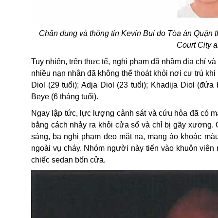
Chân dung và thông tin Kevin Bui do Tòa án Quận 
Court City 
Tuy nhiên, trên thực tế, nghi phạm đã nhầm địa chỉ và
nhiều nạn nhân đã không thể thoát khỏi nơi cư trú khi 
Diol (29 tuổi); Adja Diol (23 tuổi); Khadija Diol (đứ
Beye (6 tháng tuổi).
Ngay lập tức, lực lượng cảnh sát và cứu hỏa đã có 
bằng cách nhảy ra khỏi cửa sổ và chỉ bị gãy xương. 
sáng, ba nghi phạm đeo mặt nạ, mang áo khoác màu t
ngoài vụ cháy. Nhóm người này tiến vào khuôn viên
chiếc sedan bốn cửa.