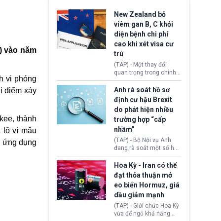
New Zealand bỏ
viêm gan B, C khỏi
diện bệnh chi phí
cao khi xét visa cư
o) vào năm
trú
(TAP) - Một thay đổi
quan trọng trong chính
h vi phóng
sách nhập cư của New
Zealand đang mở ra
Anh rà soát hồ sơ
ời điểm xảy
thêm cơ hội cho nhiều
định cư hậu Brexit
người muốn định cư. Từ
do phát hiện nhiều
nay, người mắc viêm
ckee, thành
trường hợp “cấp
gan B hoặc viêm gan C
sẽ không còn bị mặc
nhầm”
 lộ vì mâu
định không đáp ứng tiêu
(TAP) - Bộ Nội vụ Anh
ng ứng dụng
chuẩn sức khỏe chỉ vì
đang rà soát một số hồ
chi phí điều trị khi nộp hồ
sơ thuộc Chương trình
sơ xin visa cư trú.
Định cư EU (EU
Hoa Kỳ - Iran có thể
Settlement Scheme -
đạt thỏa thuận mở
EUSS) sau khi xác định
eo biển Hormuz, giá
có trường hợp được cấp
dầu giảm mạnh
quy chế cư trú hậu
Brexit “do nhầm lẫn”.
(TAP) - Giới chức Hoa Kỳ
Động thái này làm dấy
vừa để ngỏ khả năng
lên lo ngại về việc thực