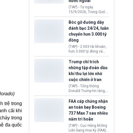
nước ngoài
nguyên liệu liên quan
đến ổ dịch Salmonella
(TAP) - Từ ngày
khiến ít nhất 110 người
15/9/2026, Trung Quốc
mắc bệnh tại bang
áp dụng quy định mới về
Minnesota.
quản lý xuất nhập cảnh.
Bóc gỡ đường dây
Một hành vi vi phạm giấy
đánh bạc 24/24, luân
tờ, xuất nhập cảnh trái
chuyển hơn 3.000 tỷ
phép hay liên quan kiểm
đồng
soát công nghệ có thể
khiến công dân Trung
(TAP) - 2.003 tài khoản,
Quốc đối mặt lệnh cấm
hơn 3.000 tỷ đồng và
xuất cảnh kéo dài tới 3
một đường dây đánh
năm. Trong khi đó, người
bạc xuyên quốc gia vận
Trump chỉ trích
nước ngoài sử dụng giấy
hành 24/24 giờ vừa bị
những tập đoàn dầu
tờ giả có nguy cơ bị từ
Công an TP. Hải Phòng
khí thu lợi lớn nhờ
chối nhập cảnh hoặc
(Việt Nam) bóc gỡ.
cấm vào Trung Quốc tới
cuộc chiến ở Iran
5 năm.
(TAP) - Tổng thống
Donald Trump tin rằng, 2
lorado)
tập đoàn dầu khí
ExxonMobil và Chevron
FAA cấp chứng nhận
 trệ trong
đã thu về lợi nhuận quá
an toàn bay Boeing
lớn nhờ giá dầu tăng
nh cãi khi
737 Max 7 sau nhiều
mạnh suốt thời gian Hoa
cháy trong
năm trì hoãn
Kỳ xảy ra xung đột ở
Iran. Trên cơ sở đó, lãnh
hệ đa quốc
(TAP) - Cục Hàng không
đạo Nhà Trắng kêu gọi
Liên bang Hoa Kỳ (FAA)