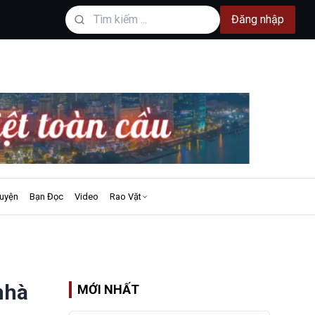
Đăng nhập
uyện
Bạn Đọc
Video
Rao Vặt
nhà
MỚI NHẤT