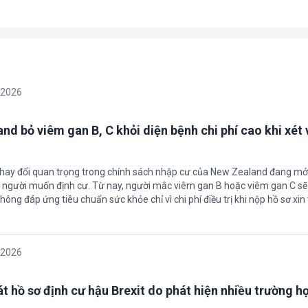
/2026
nd bỏ viêm gan B, C khỏi diện bệnh chi phí cao khi xét 
thay đổi quan trọng trong chính sách nhập cư của New Zealand đang mở
u người muốn định cư. Từ nay, người mắc viêm gan B hoặc viêm gan C s
hông đáp ứng tiêu chuẩn sức khỏe chỉ vì chi phí điều trị khi nộp hồ sơ xin 
/2026
t hồ sơ định cư hậu Brexit do phát hiện nhiều trường h