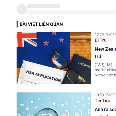
BÀI VIẾT LIÊN QUAN
12:29 05/08
Di Trú
New Zeala
trú
(TAP) - Một 
hội cho nhiề
bị mặc định k
10:50 05/08
Tin Tức
Anh rà soá