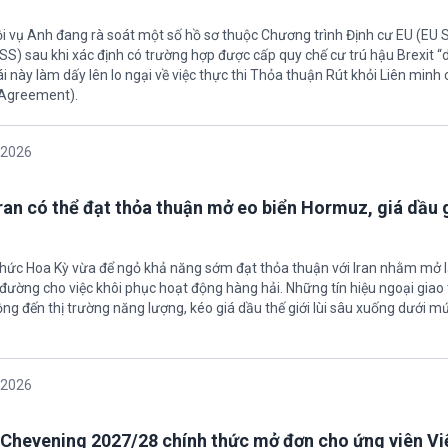
ội vụ Anh đang rà soát một số hồ sơ thuộc Chương trình Định cư EU (EU
S) sau khi xác định có trường hợp được cấp quy chế cư trú hậu Brexit 
ái này làm dấy lên lo ngại về việc thực thi Thỏa thuận Rút khỏi Liên minh
 Agreement).
/2026
Iran có thể đạt thỏa thuận mở eo biển Hormuz, giá dầu
 chức Hoa Kỳ vừa để ngỏ khả năng sớm đạt thỏa thuận với Iran nhằm mở l
ường cho việc khôi phục hoạt động hàng hải. Những tín hiệu ngoại giao 
ộng đến thị trường năng lượng, kéo giá dầu thế giới lùi sâu xuống dưới m
/2026
Chevening 2027/28 chính thức mở đơn cho ứng viên V