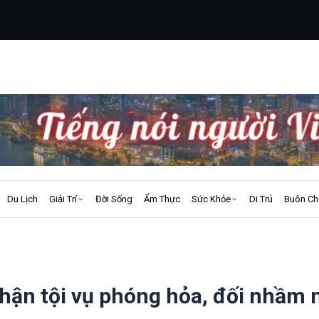
Du Lịch
Giải Trí
Đời Sống
Ẩm Thực
Sức Khỏe
Di Trú
Buôn Ch
hận tội vụ phóng hỏa, đối nhầm 