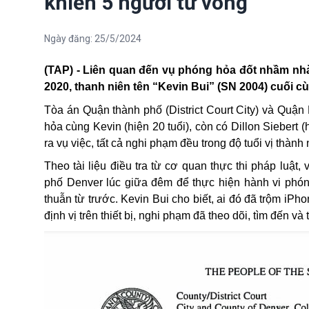
khiến 5 người tử vong
Ngày đăng:
25/5/2024
(TAP) - Liên quan đến vụ phóng hỏa đốt nhầm n
2020, thanh niên tên “Kevin Bui” (SN 2004) cuối cù
Tòa án Quận thành phố (District Court City) và Quận
hỏa cùng Kevin (hiện 20 tuổi), còn có Dillon Siebert 
ra vụ việc, tất cả nghi phạm đều trong độ tuổi vị thành 
Theo tài liệu điều tra từ cơ quan thực thi pháp luật
phố Denver lúc giữa đêm để thực hiện hành vi phó
thuẫn từ trước. Kevin Bui cho biết, ai đó đã trộm iP
định vị trên thiết bị, nghi phạm đã theo dõi, tìm đến 