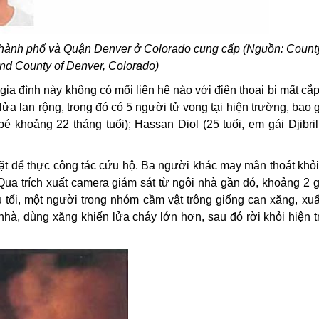
thành phố và Quận Denver ở Colorado cung cấp (Nguồn: County/
and County of Denver, Colorado)
 gia đình này không có mối liên hệ nào với điện thoại bị mất cắ
lửa lan rộng, trong đó có 5 người tử vong tại hiện trường, bao g
a bé khoảng 22 tháng tuổi); Hassan Diol (25 tuổi, em gái Djibr
mặt để thực công tác cứu hộ. Ba người khác may mắn thoát khỏ
Qua trích xuất camera giám sát từ ngôi nhà gần đó, khoảng 2 g
ối, một người trong nhóm cầm vật trông giống can xăng, xuấ
 nhà, dùng xăng khiến lửa
cháy
lớn hơn, sau đó rời khỏi hiện 