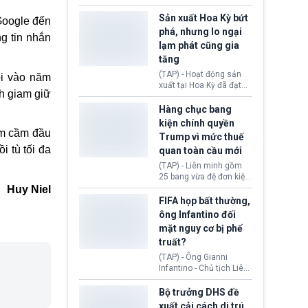
các doanh nghiệp cần
vừa chính thức cấp
giảm giá bán cho người
chứng nhận an toàn bay
Sản xuất Hoa Kỳ bứt
 Google đến
tiêu dùng.
cho Boeing 737 Max 7,
phá, nhưng lo ngại
ng tin nhắn
mẫu máy bay nhỏ nhất
lạm phát cũng gia
trong dòng 737 Max
tăng
thuộc Boeing
Commercial Airplanes
(TAP) - Hoạt động sản
ội vào năm
(Boeing). Động thái này
xuất tại Hoa Kỳ đã đạt
nh giam giữ
chính thức khép lại gần
tốc độ nhanh nhất trong
một thập kỷ trì hoãn chờ
hơn 4 năm qua, cho
Hàng chục bang
các cuộc đánh giá
thấy nền kinh tế đang
kiện chính quyền
nghiêm ngặt.
phục hồi tích cực, bất
hạm cầm đầu
Trump vì mức thuế
chấp tác động từ thuế
i tù tối đa
quan toàn cầu mới
quan. Tuy nhiên, không
ít doanh nghiệp vẫn cảm
(TAP) - Liên minh gồm
thấy áp lực lạm phát, bất
25 bang vừa đệ đơn kiện
ổn địa chính trị hiện còn
chính quyền Tổng thống
Huy Niel
nghiêm trọng hơn cả
Donald Trump. Phe
FIFA họp bất thường,
giai đoạn đại dịch
nguyên đơn tin rằng,
ông Infantino đối
COVID-19.
hành động áp thuế 10 -
mặt nguy cơ bị phế
12,5% lên 60 đối tác
truất?
thương mại hôm 24/7
vượt quá thẩm quyền
(TAP) - Ông Gianni
của Tổng thống.
Infantino - Chủ tịch Liên
đoàn Bóng đá Thế giới
(FIFA) đang đứng trước
Bộ trưởng DHS đề
cuộc khủng hoảng
xuất cải cách di trú,