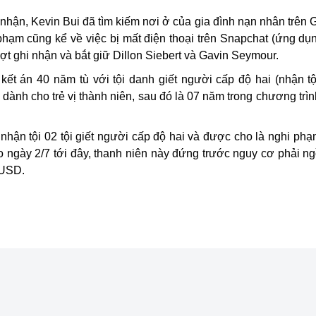
 nhận, Kevin Bui đã tìm kiếm nơi ở của gia đình nạn nhân trên
phạm cũng kể về việc bị mất điện thoại trên Snapchat (ứng dụ
ượt ghi nhận và bắt giữ Dillon Siebert và Gavin Seymour.
kết án 40 năm tù với tội danh giết người cấp độ hai (nhận t
o dành cho trẻ vị thành niên, sau đó là 07 năm trong chương trì
o nhận tội 02 tội giết người cấp độ hai và được cho là nghi p
 ngày 2/7 tới đây, thanh niên này đứng trước nguy cơ phải ngồ
u USD.