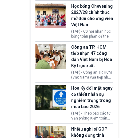
sớm đạt thỏa thuận với
thi Thỏa thuận Rút khỏi
Iran nhằm mở lại eo biển
Học bổng Chevening
Liên minh châu Âu
Hormuz, mở đường cho
2027/28 chính thức
(Withdrawal
việc khôi phục hoạt
mở đơn cho ứng viên
Agreement).
động hàng hải. Những
Việt Nam
tín hiệu ngoại giao tích
cực này lập tức tác động
(TAP) - Cơ hội nhận học
đến thị trường năng
bổng toàn phần để theo
lượng, kéo giá dầu thế
học chương trình thạc sĩ
giới lùi sâu xuống dưới
tại Vương quốc Anh đã
Công an TP. HCM
mức 80 USD/thùng.
chính thức quay trở lại.
tiếp nhận 47 công
Học bổng Chevening
dân Việt Nam bị Hoa
2027/28 của Chính phủ
Kỳ trục xuất
Anh vừa mở cổng ứng
tuyển dành riêng ứng
(TAP) - Công an TP. HCM
viên Việt Nam, hỗ trợ
(Việt Nam) vừa tiếp nhận
toàn bộ chi phí học tập
47 công dân Việt Nam bị
cùng nhiều quyền lợi
Hoa Kỳ trục xuất về
Hoa Kỳ đối mặt nguy
trong suốt một năm
nước. Đây là đợt có số
cơ thiếu nhân sự
học.
lượng lớn nhất từ đầu
nghiêm trọng trong
năm 2026 đến nay, phản
mùa bão 2026
ánh xu hướng gia tăng
các trường hợp trục
(TAP) - Theo báo cáo từ
xuất.
Văn phòng Kiểm toán
Chính phủ (GAO), Cơ
quan Quản lý Khẩn cấp
Nhiều nghị sĩ GOP
Liên bang (FEMA) thuộc
không đồng tình