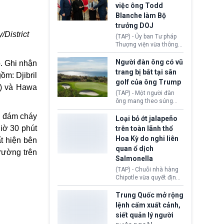
Bộ An ninh Nội địa Hoa
việc ông Todd
Kỳ (DHS) đang đối mặt
Blanche làm Bộ
nguy cơ thiếu hụt lực
lượng trầm trọng. Điều
trưởng DOJ
này cần được đặc biệt
District
(TAP) - Ủy ban Tư pháp
chú ý bởi nếu các siêu
Thượng viện vừa thông
bão đổ bộ Hoa Kỳ ở nửa
qua đề cử ông Todd
cuối năm 2026, lực
Blanche làm Bộ trưởng
Người đàn ông có vũ
p. Ghi nhận
lượng ứng phó “mỏng”
Bộ Tư pháp Hoa Kỳ
trang bị bắt tại sân
có thể làm nghẽn công
ồm: Djibril
(DOJ) sau thời gian dài
tác cứu trợ; dẫn đến hệ
golf của ông Trump
ông giữ chức quyền Bộ
il) và Hawa
thống ứng phó khẩn cấp
trưởng. Mặc dù vậy,
(TAP) - Một người đàn
quốc gia quá tải.
nhiều chính trị gia đảng
ông mang theo súng
Cộng hoà (GOP) vẫn tỏ
ngắn vừa bị bắt khi đang
i đám cháy
ra hoài nghi, thậm chí
chụp ảnh, quay video tại
Loại bỏ ớt jalapeño
tuyên bố sẽ lên tiếng
sân golf Trump National
iờ 30 phút
trên toàn lãnh thổ
phản đối khi đề cử này
Golf Club (Quận Los
Hoa Kỳ do nghi liên
t hiện bên
được đưa ra toàn thể bỏ
Angeles, bang
quan ổ dịch
phiếu.
California). Vụ việc xảy
trường trên
ra ngay trước lúc Tổng
Salmonella
thống Donald Trump tới
(TAP) - Chuỗi nhà hàng
thăm địa điểm này.
Chipotle vừa quyết định
loại bỏ tất cả ớt jalapeño
khỏi những cửa hàng
Trung Quốc mở rộng
trên toàn lãnh thổ Hoa
lệnh cấm xuất cảnh,
Kỳ. Nguyên nhân do cơ
siết quản lý người
quan y tế nghi ngờ