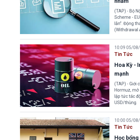
nhầm”
(TAP) - Bộ N
Scheme - EUS
lẫn”. Động th
(Withdrawal
10:09 05/08
Tin Tức
Hoa Kỳ - 
mạnh
(TAP) - Giới
Hormuz, mở đ
lập tức tác đ
USD/thùng.
10:00 05/08
Tin Tức
Học bổng 