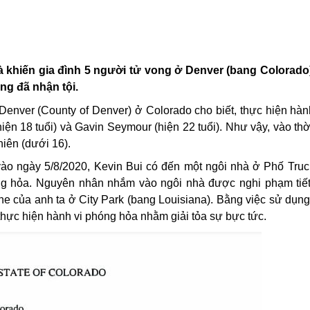
hà
khiến gia đình 5 người tử vong ở Denver (bang Colorad
ng đã nhận tội.
 Denver (County of Denver) ở Colorado cho biết, thực hiện hàn
(hiện 18 tuổi) và Gavin Seymour (hiện 22 tuổi). Như vậy, vào th
niên (dưới 16).
, vào ngày 5/8/2020, Kevin Bui có đến một ngôi nhà ở Phố Tru
ng hỏa. Nguyên nhân nhắm vào ngôi nhà được nghi phạm tiết
hone của anh ta ở City Park (bang Louisiana). Bằng việc sử dụ
và thực hiện hành vi phóng hỏa nhằm giải tỏa sự bực tức.