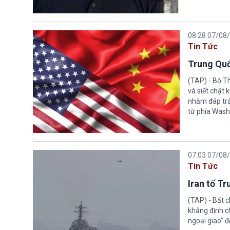
08:28 07/08
Tin Tức
Trung Quố
(TAP) - Bộ T
và siết chặt
nhằm đáp trả
từ phía Wash
07:03 07/08
Tin Tức
Iran tố T
(TAP) - Bất 
khẳng định c
ngoại giao” đ