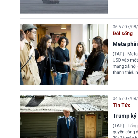
06:57 07/08
Đời sống
Meta phải
(TAP) - Meta
USD vào một 
mạng xã hội 
thanh thiếu n
04:57 07/08
Tin Tức
Trump ký 
(TAP) - Tổng
quyền công d