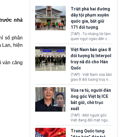
Triệt phá hai đường
dây tội phạm xuyên
 trước nhà
quốc gia, bắt giữ
171 đối tượng
(TAP) - Từ những lời làm
hỉ số phân
quen ngọt ngào đến các
“sàn vàng ảo”, bất động
 Lan, hiện
sản trực tuyến cùng
Việt Nam bàn giao 8
đường dây đánh bạc quy
đối tượng bị Interpol
mô lớn, hai tổ chức tội
truy nã đỏ cho Hàn
 6 ván
căng
phạm xuyên quốc gia đã
Quốc
dựng lên mạng lưới hoạt
động tại Việt Nam và
(TAP) - Việt Nam vừa bàn
Lào, lôi kéo hàng nghìn
giao 8 đối tượng truy nã
người tham gia, luân
đỏ Interpol cho lực lượng
chuyển dòng tiền qua
chức năng Hàn Quốc.
Vừa ra tù, người đàn
nhiều lớp tài khoản. Sau
Nhóm này bị xác định
ông gốc Việt bị ICE
hơn 2 tuần phối hợp truy
lừa đảo 619 nạn nhân,
bắt giữ, chờ trục
xét, lực lượng chức năng
chiếm đoạt hơn 17,7 tỷ
hai nước đã bắt giữ 171
xuất
KRW.
đối tượng.
(TAP) - Một người gốc
Việt đang đối mặt nguy
cơ bị trục xuất khỏi Hoa
Kỳ sau khi đã chấp hành
Trung Quốc tung
xong bản án liên quan