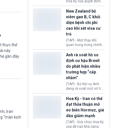
diễn ra sau phán quyết
Hoa Kỳ vừa quyết định
hồi tháng 2 bởi Tòa án
thu hồi thị thực (visa)
Tối cao Hoa Kỳ
của bà Maria Luiza
New Zealand bỏ
(SCOTUS) khi tuyên bố,
Ribeiro Viotti - Đại sứ
viêm gan B, C khỏi
việc áp thuế diện rộng là
Brazil tại Washington.
diện bệnh chi phí
hoàn toàn bất hợp pháp.
Động thái trên diễn ra
cao khi xét visa cư
trong bối cảnh tranh
chấp ngoại giao giữa
trú
ỳ
chính quyền Tổng thống
(TAP) - Một thay đổi
Donald Trump và chính
t thực thể
quan trọng trong chính
phủ cánh tả Tổng thống
sách nhập cư của New
ái này
Brazil Luiz Inácio Lula
Zealand đang mở ra
Anh rà soát hồ sơ
ghệ gần đây
da Silva đang leo thang
thêm cơ hội cho nhiều
định cư hậu Brexit
gay gắt.
người muốn định cư. Từ
do phát hiện nhiều
nay, người mắc viêm
trường hợp “cấp
gan B hoặc viêm gan C
sẽ không còn bị mặc
nhầm”
định không đáp ứng tiêu
(TAP) - Bộ Nội vụ Anh
chuẩn sức khỏe chỉ vì
đang rà soát một số hồ
chi phí điều trị khi nộp hồ
sơ thuộc Chương trình
sơ xin visa cư trú.
Định cư EU (EU
Hoa Kỳ - Iran có thể
Settlement Scheme -
đạt thỏa thuận mở
EUSS) sau khi xác định
eo biển Hormuz, giá
nh, Iran
có trường hợp được cấp
dầu giảm mạnh
quy chế cư trú hậu
ng “màn kịch
Brexit “do nhầm lẫn”.
(TAP) - Giới chức Hoa Kỳ
Động thái này làm dấy
vừa để ngỏ khả năng