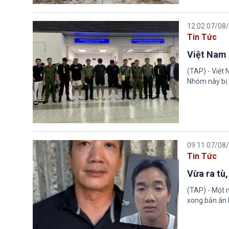
12:02 07/08
Tin Tức
Việt Nam 
(TAP) - Việt
Nhóm này bị 
09:11 07/08
Tin Tức
Vừa ra tù,
(TAP) - Một n
xong bản án l