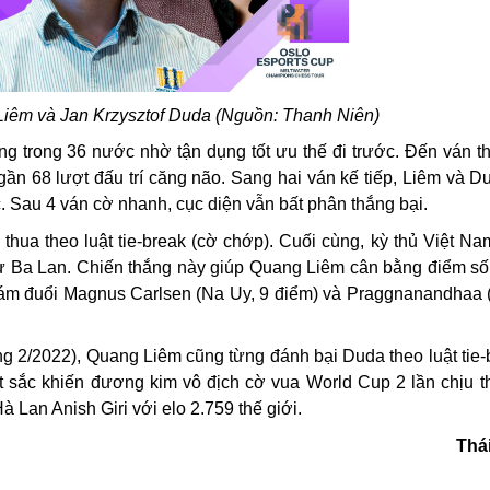
Liêm và Jan Krzysztof Duda (Nguồn: Thanh Niên)
ng trong 36 nước nhờ tận dụng tốt ưu thế đi trước. Đến ván t
ần 68 lượt đấu trí căng não. Sang hai ván kế tiếp, Liêm và D
c. Sau 4 ván cờ nhanh, cục diện vẫn bất phân thắng bại.
thua theo luật tie-break (cờ chớp). Cuối cùng, kỳ thủ Việt N
từ Ba Lan. Chiến thắng này giúp Quang Liêm cân bằng điểm số
g bám đuổi Magnus Carlsen (Na Uy, 9 điểm) và Praggnanandhaa 
háng 2/2022), Quang Liêm cũng từng đánh bại Duda theo luật tie
 sắc khiến đương kim vô địch cờ vua World Cup 2 lần chịu th
à Lan Anish Giri với elo 2.759 thế giới.
Thá