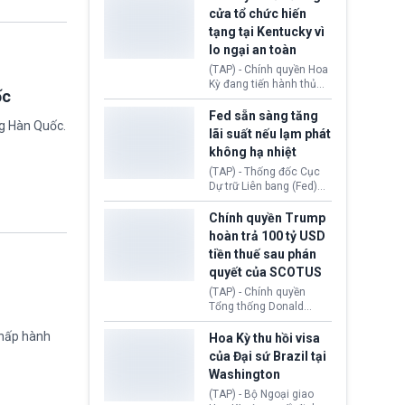
nhằm duy trì hoạt động
Chủ tịch Gianni Infantino
cửa tổ chức hiến
tiếp tục đối mặt cáo
tạng tại Kentucky vì
buộc dùng sức ép tài
lo ngại an toàn
chính để đổi lấy sự ủng
chính trị từ Liên đoàn
(TAP) - Chính quyền Hoa
Bóng đá Jordan. Trước
Kỳ đang tiến hành thủ
ốc
áp lực dồn dập, FIFA phải
tục thu hồi chứng nhận
tổ chức cuộc họp khẩn ở
hoạt động của tổ chức
Fed sẵn sàng tăng
Morocco.
ng Hàn Quốc.
hiến tạng Network for
lãi suất nếu lạm phát
Hope (bang Kentucky).
không hạ nhiệt
Nguyên nhân vì đơn vị
này bị cáo buộc có nhiều
(TAP) - Thống đốc Cục
sai sót nghiêm trọng, vi
Dự trữ Liên bang (Fed)
phạm quy định về an
Lisa Cook nói sẽ ủng hộ
toàn y tế.
tăng lãi suất nếu lạm
Chính quyền Trump
phát ở Hoa Kỳ không tiếp
hoàn trả 100 tỷ USD
tục giảm trong thời gian
tiền thuế sau phán
tới.
quyết của SCOTUS
(TAP) - Chính quyền
Tổng thống Donald
Trump đã hoàn trả
chấp hành
khoảng 100 tỷ USD thuế
Hoa Kỳ thu hồi visa
quan từng thu theo Đạo
của Đại sứ Brazil tại
luật Quyền hạn Kinh tế
Washington
Khẩn cấp Quốc tế
(IEEPA). Động thái này
(TAP) - Bộ Ngoại giao