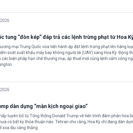
/2026
c tung “đòn kép” đáp trả các lệnh trừng phạt từ Hoa K
hương mại Trung Quốc vừa tiến hành áp đặt lệnh trừng phạt lên hàng loạ
 kiểm soát xuất khẩu máy bay không người lái (UAV) sang Hoa Kỳ. Động th
 các biện pháp hạn chế thương mại, áp thuế mới cùng lệnh cấm công n
ington.
/2026
rump dàn dựng “màn kịch ngoại giao”
chấp tuyên bố từ Tổng thống Donald Trump về tiến trình đàm phán hòa bì
hưa có bất kỳ thỏa thuận nào. Tehran cho rằng, Hoa Kỳ chỉ đang dàn dự
ể xoa dịu căng thẳng.