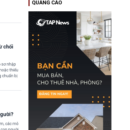
QUẢNG CÁO
Bộ An ninh Nội địa Hoa
Kỳ (DHS) đang đối mặt
nguy cơ thiếu hụt lực
lượng trầm trọng. Điều
này cần được đặc biệt
chú ý bởi nếu các siêu
bão đổ bộ Hoa Kỳ ở nửa
cuối năm 2026, lực
lượng ứng phó “mỏng”
có thể làm nghẽn công
ừ chối
tác cứu trợ; dẫn đến hệ
thống ứng phó khẩn cấp
quốc gia quá tải.
ồ sơ nhập
hoặc thiếu
g chuẩn bị
người?
ệm, các mô
 con người.