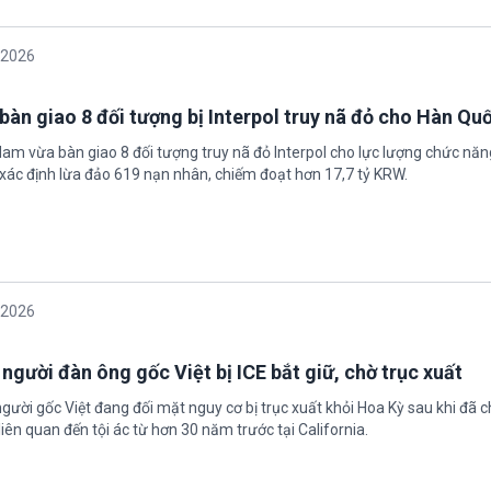
/2026
bàn giao 8 đối tượng bị Interpol truy nã đỏ cho Hàn Qu
 Nam vừa bàn giao 8 đối tượng truy nã đỏ Interpol cho lực lượng chức nă
xác định lừa đảo 619 nạn nhân, chiếm đoạt hơn 17,7 tỷ KRW.
/2026
 người đàn ông gốc Việt bị ICE bắt giữ, chờ trục xuất
gười gốc Việt đang đối mặt nguy cơ bị trục xuất khỏi Hoa Kỳ sau khi đã 
iên quan đến tội ác từ hơn 30 năm trước tại California.