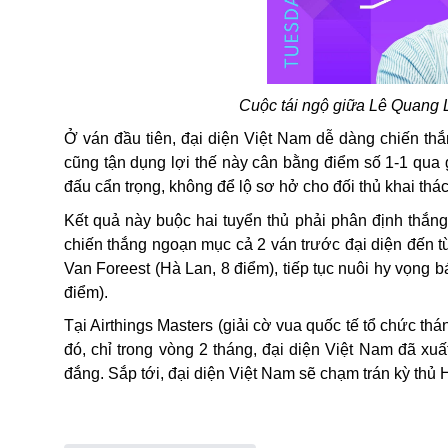
Cuộc tái ngộ giữa Lê Quang 
Ở ván đầu tiên, đại diện Việt Nam dễ dàng chiến thắ
cũng tận dụng lợi thế này cân bằng điểm số 1-1 qua g
đấu cẩn trọng, không để lộ sơ hở cho đối thủ khai thá
Kết quả này buộc hai tuyển thủ phải phân định thắng 
chiến thắng ngoạn mục cả 2 ván trước đại diện đến 
Van Foreest (Hà Lan, 8 điểm), tiếp tục nuôi hy vọn
điểm).
Tại Airthings Masters (giải cờ vua quốc tế tổ chức t
đó, chỉ trong vòng 2 tháng, đại diện
Việt Nam
đã xuất
đắng. Sắp tới, đại diện Việt Nam sẽ chạm trán kỳ thủ H