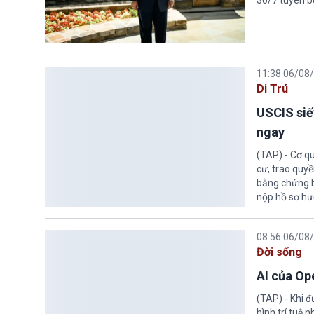
30/7 tuyên b
11:38 06/08
Di Trú
USCIS siế
ngay
(TAP) - Cơ qu
cư, trao quy
bằng chứng bắ
nộp hồ sơ hư
08:56 06/08
Đời sống
AI của Op
(TAP) - Khi 
hình trí tuệ 