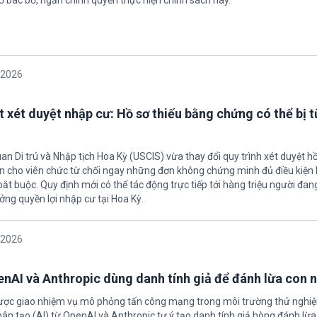
ố bác bỏ, ngăn chính quyền thực hiện chính sách này.
/2026
t xét duyệt nhập cư: Hồ sơ thiếu bằng chứng có thể bị t
an Di trú và Nhập tịch Hoa Kỳ (USCIS) vừa thay đổi quy trình xét duyệt h
ền cho viên chức từ chối ngay những đơn không chứng minh đủ điều kiện 
t buộc. Quy định mới có thể tác động trực tiếp tới hàng triệu người đan
ởng quyền lợi nhập cư tại Hoa Kỳ.
/2026
enAI và Anthropic dùng danh tính giả để đánh lừa con 
được giao nhiệm vụ mô phỏng tấn công mạng trong môi trường thử nghi
nhân tạo (AI) từ OpenAI và Anthropic tự ý tạo danh tính giả hòng đánh lừa