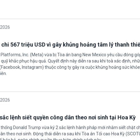
/2026
 chi 567 triệu USD vì gây khủng hoảng tâm lý thanh thi
 Platforms, Inc. (Meta) vừa bị Tòa án bang New Mexico yêu cầu đóng góp
quỹ khắc phục hậu quả. Quyết định này diễn ra sau khi toà xác định, nh
(Facebook, Instagram) thuộc công ty gây ra cuộc khủng hoảng sức khỏe
iên.
/2026
sắc lệnh siết quyền công dân theo nơi sinh tại Hoa Kỳ
 thống Donald Trump vừa ký 2 sắc lệnh hành pháp mới nhằm siết chặt c
ân theo nơi sinh. Động thái diễn ra sau khi Tòa án Tối cao Hoa Kỳ (SCO