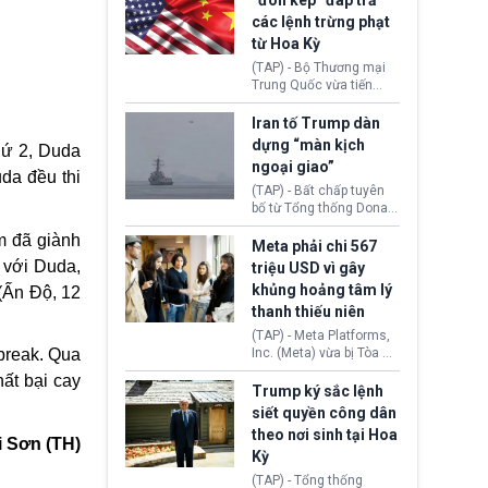
“đòn kép” đáp trả
đến tội ác từ hơn 30
các lệnh trừng phạt
năm trước tại California.
từ Hoa Kỳ
(TAP) - Bộ Thương mại
Trung Quốc vừa tiến
hành áp đặt lệnh trừng
phạt lên hàng loạt thực
Iran tố Trump dàn
thể và siết chặt kiểm
dựng “màn kịch
hứ 2, Duda
soát xuất khẩu máy bay
ngoại giao”
không người lái (UAV)
uda đều thi
sang Hoa Kỳ. Động thái
(TAP) - Bất chấp tuyên
này nhằm đáp trả các
bố từ Tổng thống Donald
biện pháp hạn chế
Trump về tiến trình đàm
am đã giành
thương mại, áp thuế mới
phán hòa bình, Iran
Meta phải chi 567
cùng lệnh cấm công
khẳng định chưa có bất
 với Duda,
triệu USD vì gây
nghệ gần đây từ phía
kỳ thỏa thuận nào.
khủng hoảng tâm lý
(Ấn Độ, 12
Washington.
Tehran cho rằng, Hoa Kỳ
thanh thiếu niên
chỉ đang dàn dựng “màn
kịch ngoại giao” để xoa
(TAP) - Meta Platforms,
dịu căng thẳng.
Inc. (Meta) vừa bị Tòa án
-break. Qua
bang New Mexico yêu
ất bại cay
cầu đóng góp 567 triệu
Trump ký sắc lệnh
USD vào một quỹ khắc
siết quyền công dân
phục hậu quả. Quyết
theo nơi sinh tại Hoa
định này diễn ra sau khi
i Sơn (TH)
Kỳ
toà xác định, những nền
tảng mạng xã hội
(TAP) - Tổng thống