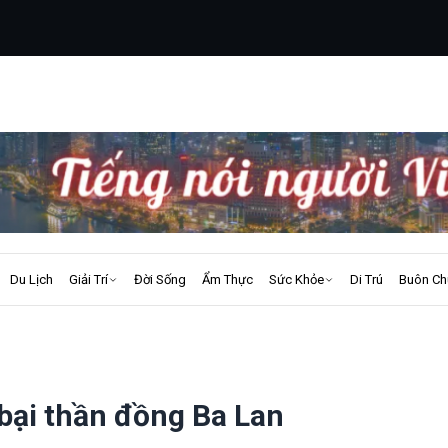
Du Lịch
Giải Trí
Đời Sống
Ẩm Thực
Sức Khỏe
Di Trú
Buôn Ch
bại thần đồng Ba Lan