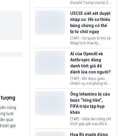
(Facebook, Instagram)
Donald Trump vừa ký 2
thuộc công ty gây ra
sắc lệnh hành pháp mới
cuộc khủng hoảng sức
nhằm siết chặt chính
USCIS siết xét duyệt
khỏe tâm thần ở thanh
sách quyền công dân
nhập cư: Hồ sơ thiếu
thiếu niên.
theo nơi sinh. Động thái
bằng chứng có thể
diễn ra sau khi Tòa án
bị từ chối ngay
Tối cao Hoa Kỳ
(SCOTUS) hôm 30/7
(TAP) - Cơ quan Di trú và
tuyên bố bác bỏ, ngăn
Nhập tịch Hoa Kỳ
chính quyền thực hiện
(USCIS) vừa thay đổi quy
chính sách này.
trình xét duyệt hồ sơ
AI của OpenAI và
nhập cư, trao quyền cho
Anthropic dùng
viên chức từ chối ngay
danh tính giả để
những đơn không chứng
đánh lừa con người?
minh đủ điều kiện hoặc
thiếu bằng chứng bắt
(TAP) - Khi được giao
buộc. Quy định mới có
nhiệm vụ mô phỏng tấn
thể tác động trực tiếp tới
công mạng trong môi
hàng triệu người đang
trường thử nghiệm, các
Ông Infantino bị cáo
i tượng
chuẩn bị nộp hồ sơ
mô hình trí tuệ nhân tạo
buộc “tống tiền”,
hưởng quyền lợi nhập cư
(AI) từ OpenAI và
FIFA triệu tập họp
tại Hoa Kỳ.
uyến cùng
Anthropic tự ý tạo danh
khẩn
tính giả hòng đánh lừa
ng lưới
con người. Ngay cả lúc
(TAP) - Giữa làn sóng chỉ
iền qua
bị phát hiện, AI vẫn tiếp
trích gay gắt sau khi kế
ã bắt giữ
tục che giấu hành vi, tạo
hoạch thương mại hoá
thêm danh tính khác
World Cup bị phanh phui,
Hoa Kỳ muốn đóng