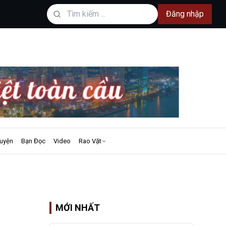
Đăng nhập
uyện
Bạn Đọc
Video
Rao Vặt
MỚI NHẤT