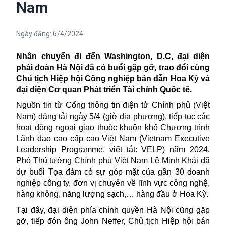
Nam
Ngày đăng:
6/4/2024
Nhân chuyến đi đến
Washington, D.C, đại diện
phái đoàn Hà Nội đã có buổi gặp gỡ, trao đổi cùng
Chủ tịch Hiệp hội Công nghiệp bán dẫn Hoa Kỳ và
đại diện Cơ quan Phát triển Tài chính Quốc tế.
Nguồn tin từ Cổng thông tin điện tử
Chính phủ
(Việt
Nam) đăng tải ngày 5/4 (giờ địa phương), tiếp tục các
hoạt động ngoại giao thuộc khuôn khổ Chương trình
Lãnh đạo cao cấp cao Việt Nam (Vietnam Executive
Leadership Programme, viết tắt: VELP) năm 2024,
Phó Thủ tướng Chính phủ Việt Nam Lê Minh Khái đã
dự buổi Tọa đàm có sự góp mặt của gần 30 doanh
nghiệp công ty, đơn vị chuyên về lĩnh vực công nghệ,
hàng không, năng lượng sạch,… hàng đầu ở Hoa Kỳ.
Tại đây, đại diện phía chính quyền Hà Nội cũng gặp
gỡ, tiếp đón ông John Neffer, Chủ tịch Hiệp hội bán