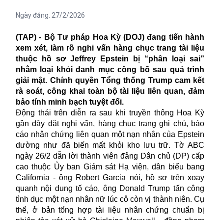
Ngày đăng:
27/2/2026
(TAP) - Bộ Tư pháp Hoa Kỳ (DOJ) đang tiến hành
xem xét, làm rõ nghi vấn hàng chục trang tài liệu
thuộc hồ sơ Jeffrey Epstein bị “phân loại sai”
nhằm loại khỏi danh mục công bố sau quá trình
giải mật. Chính quyền Tổng thống Trump cam kết
rà soát, công khai toàn bộ tài liệu liên quan, đảm
bảo tính minh bạch tuyệt đối.
Động thái trên diễn ra sau khi truyền thông Hoa Kỳ
gần đây đặt nghi vấn, hàng chục trang ghi chú, báo
cáo nhân chứng liên quan một nạn nhân của
Epstein
dường như đã biến mất khỏi kho lưu trữ. Tờ ABC
ngày 26/2 dẫn lời thành viên đảng Dân chủ (DP) cấp
cao thuộc Ủy ban Giám sát Hạ viện, dân biểu bang
California - ông Robert Garcia nói, hồ sơ trên xoay
quanh nội dung tố cáo, ông Donald Trump tấn công
tình dục một nạn nhân nữ lúc cô còn vị thành niên. Cụ
thể, ở bản tổng hợp tài liệu nhân chứng chuẩn bị