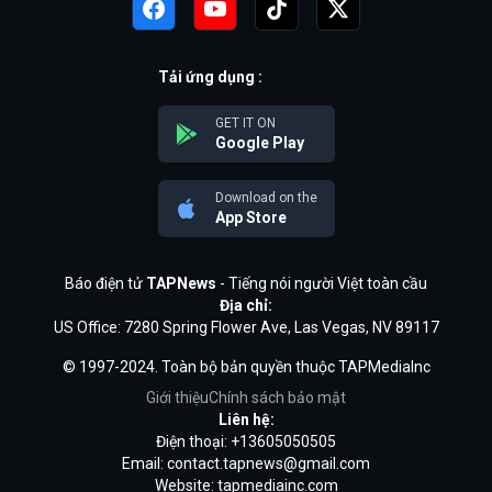
Tải ứng dụng :
GET IT ON
Google Play
Download on the
App Store
Báo điện tử
TAPNews
- Tiếng nói người Việt toàn cầu
Địa chỉ:
US Office: 7280 Spring Flower Ave, Las Vegas, NV 89117
© 1997-2024. Toàn bộ bản quyền thuộc TAPMediaInc
Giới thiệu
Chính sách bảo mật
Liên hệ:
Điện thoại: +13605050505
Email:
contact.tapnews@gmail.com
Website: tapmediainc.com