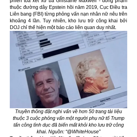
phiên tòa xét xử bà Ghislaine Maxwell - đồng phạm
thuộc đường dây Epstein hồi năm 2019, Cục Điều tra
Liên bang (FBI) từng phỏng vấn nạn nhân nữ nêu trên
khoảng 4 lần. Tuy nhiên, kho lưu trữ công khai bởi
DOJ chỉ thể hiện một báo cáo liên quan duy nhất.
Truyền thông đặt nghi vấn về hơn 50 trang tài liệu
thuộc 3 cuộc phỏng vấn một người phụ nữ tố Trump
tấn công tình dục đã biến mất khỏi kho lưu trữ công
khai. Nguồn: “@WhiteHouse”