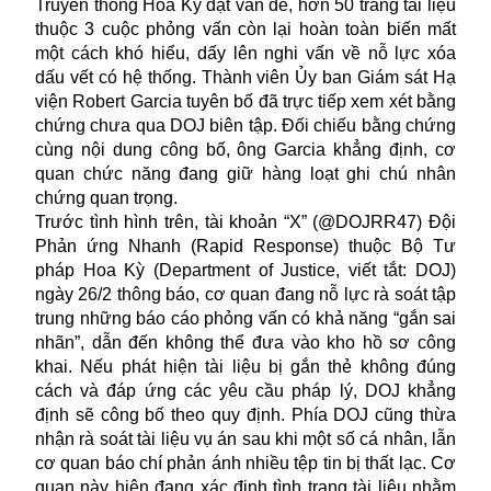
Truyền thông Hoa Kỳ đặt vấn đề, hơn 50 trang tài liệu
thuộc 3 cuộc phỏng vấn còn lại hoàn toàn biến mất
một cách khó hiểu, dấy lên nghi vấn về nỗ lực xóa
dấu vết có hệ thống. Thành viên Ủy ban Giám sát Hạ
viện Robert Garcia tuyên bố đã trực tiếp xem xét bằng
chứng chưa qua DOJ biên tập. Đối chiếu bằng chứng
cùng nội dung công bố, ông Garcia khẳng định, cơ
quan chức năng đang giữ hàng loạt ghi chú nhân
chứng quan trọng.
Trước tình hình trên, tài khoản “X” (@DOJRR47) Đội
Phản ứng Nhanh (Rapid Response) thuộc Bộ Tư
pháp Hoa Kỳ (Department of Justice, viết tắt: DOJ)
ngày 26/2 thông báo, cơ quan đang nỗ lực rà soát tập
trung những báo cáo phỏng vấn có khả năng “gắn sai
nhãn”, dẫn đến không thể đưa vào kho hồ sơ công
khai. Nếu phát hiện tài liệu bị gắn thẻ không đúng
cách và đáp ứng các yêu cầu pháp lý, DOJ khẳng
định sẽ công bố theo quy định. Phía DOJ cũng thừa
nhận rà soát tài liệu vụ án sau khi một số cá nhân, lẫn
cơ quan báo chí phản ánh nhiều tệp tin bị thất lạc. Cơ
quan này hiện đang xác định tình trạng tài liệu nhằm