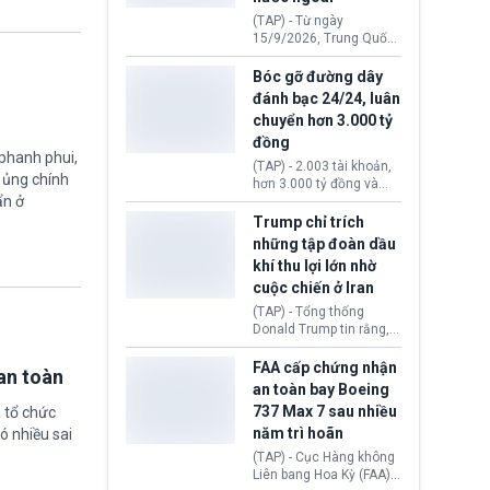
đến ổ dịch Salmonella
(TAP) - Từ ngày
khiến ít nhất 110 người
15/9/2026, Trung Quốc
mắc bệnh tại bang
áp dụng quy định mới về
Minnesota.
quản lý xuất nhập cảnh.
Bóc gỡ đường dây
Một hành vi vi phạm giấy
đánh bạc 24/24, luân
tờ, xuất nhập cảnh trái
chuyển hơn 3.000 tỷ
phép hay liên quan kiểm
đồng
soát công nghệ có thể
 phanh phui,
khiến công dân Trung
(TAP) - 2.003 tài khoản,
ự ủng chính
Quốc đối mặt lệnh cấm
hơn 3.000 tỷ đồng và
xuất cảnh kéo dài tới 3
ẩn ở
một đường dây đánh
năm. Trong khi đó, người
bạc xuyên quốc gia vận
Trump chỉ trích
nước ngoài sử dụng giấy
hành 24/24 giờ vừa bị
những tập đoàn dầu
tờ giả có nguy cơ bị từ
Công an TP. Hải Phòng
khí thu lợi lớn nhờ
chối nhập cảnh hoặc
(Việt Nam) bóc gỡ.
cấm vào Trung Quốc tới
cuộc chiến ở Iran
5 năm.
(TAP) - Tổng thống
Donald Trump tin rằng, 2
tập đoàn dầu khí
ExxonMobil và Chevron
FAA cấp chứng nhận
an toàn
đã thu về lợi nhuận quá
an toàn bay Boeing
lớn nhờ giá dầu tăng
737 Max 7 sau nhiều
 tổ chức
mạnh suốt thời gian Hoa
năm trì hoãn
ó nhiều sai
Kỳ xảy ra xung đột ở
Iran. Trên cơ sở đó, lãnh
(TAP) - Cục Hàng không
đạo Nhà Trắng kêu gọi
Liên bang Hoa Kỳ (FAA)
các doanh nghiệp cần