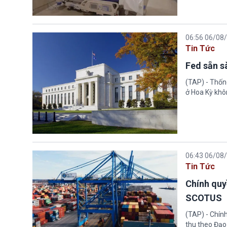
06:56 06/08
Tin Tức
Fed sẵn s
(TAP) - Thống
ở Hoa Kỳ khôn
06:43 06/08
Tin Tức
Chính quy
SCOTUS
(TAP) - Chín
thu theo Đạo