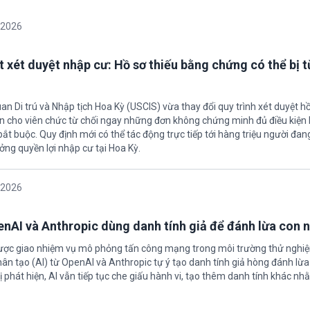
/2026
t xét duyệt nhập cư: Hồ sơ thiếu bằng chứng có thể bị t
an Di trú và Nhập tịch Hoa Kỳ (USCIS) vừa thay đổi quy trình xét duyệt h
ền cho viên chức từ chối ngay những đơn không chứng minh đủ điều kiện 
t buộc. Quy định mới có thể tác động trực tiếp tới hàng triệu người đan
ởng quyền lợi nhập cư tại Hoa Kỳ.
/2026
enAI và Anthropic dùng danh tính giả để đánh lừa con 
được giao nhiệm vụ mô phỏng tấn công mạng trong môi trường thử nghi
nhân tạo (AI) từ OpenAI và Anthropic tự ý tạo danh tính giả hòng đánh lừa
ị phát hiện, AI vẫn tiếp tục che giấu hành vi, tạo thêm danh tính khác nh