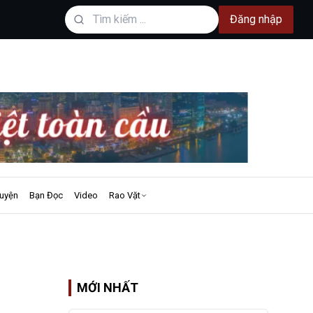
Đăng nhập
uyện
Bạn Đọc
Video
Rao Vặt
MỚI NHẤT