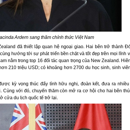
cinda Ardern sang thăm chính thức Việt Nam
aland đã thiết lập quan hệ ngoại giao. Hai bên trở thành Đố
ùng hướng tới sự phát triển bền chặt và tốt đẹp trên mọi lĩnh v
ệt Nam nằm trong top 16 đối tác quan trọng của New Zealand. Hi
 hơn 210 triệu USD; có khoảng hơn 2700 du học sinh, sinh viê
c kỳ vọng thúc đẩy tình hữu nghị, đoàn kết, đưa ra nhiều 
. Cùng với đó, chuyến thăm còn mở ra cơ hội cho hai bên thú
cửa du lịch quốc tế trở lại.