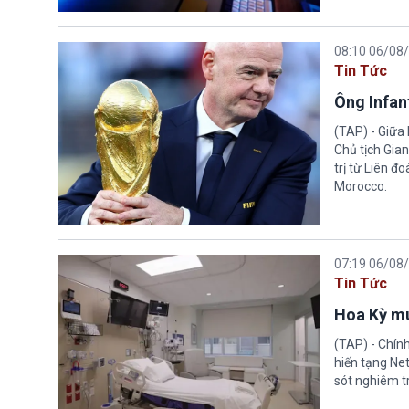
08:10 06/08
Tin Tức
Ông Infant
(TAP) - Giữa 
Chủ tịch Gian
trị từ Liên đ
Morocco.
07:19 06/08
Tin Tức
Hoa Kỳ mu
(TAP) - Chín
hiến tạng Ne
sót nghiêm tr