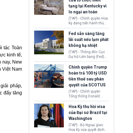
cửa tổ chức hiến
tiếp tục đối mặt cáo
tạng tại Kentucky vì
buộc dùng sức ép tài
lo ngại an toàn
chính để đổi lấy sự ủng
chính trị từ Liên đoàn
(TAP) - Chính quyền Hoa
Bóng đá Jordan. Trước
Kỳ đang tiến hành thủ
áp lực dồn dập, FIFA phải
tục thu hồi chứng nhận
tổ chức cuộc họp khẩn ở
hoạt động của tổ chức
Fed sẵn sàng tăng
Morocco.
hiến tạng Network for
lãi suất nếu lạm phát
Hope (bang Kentucky).
không hạ nhiệt
Nguyên nhân vì đơn vị
i tác Toàn
này bị cáo buộc có nhiều
(TAP) - Thống đốc Cục
ực kinh tế,
sai sót nghiêm trọng, vi
Dự trữ Liên bang (Fed)
phạm quy định về an
ên nay, New
Lisa Cook nói sẽ ủng hộ
toàn y tế.
tăng lãi suất nếu lạm
Chính quyền Trump
n Việt Nam
phát ở Hoa Kỳ không tiếp
hoàn trả 100 tỷ USD
tục giảm trong thời gian
tiền thuế sau phán
tới.
quyết của SCOTUS
giải pháp,
(TAP) - Chính quyền
c đẩy tăng
Tổng thống Donald
Trump đã hoàn trả
khoảng 100 tỷ USD thuế
Hoa Kỳ thu hồi visa
quan từng thu theo Đạo
của Đại sứ Brazil tại
luật Quyền hạn Kinh tế
Washington
Khẩn cấp Quốc tế
(IEEPA). Động thái này
(TAP) - Bộ Ngoại giao
diễn ra sau phán quyết
Hoa Kỳ vừa quyết định