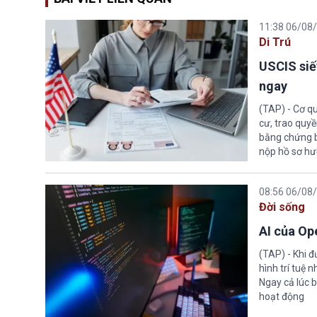
11:38 06/08
Di Trú
USCIS siế
ngay
(TAP) - Cơ qu
cư, trao quy
bằng chứng bắ
nộp hồ sơ hư
08:56 06/08
Đời sống
AI của Op
(TAP) - Khi 
hình trí tuệ 
Ngay cả lúc b
hoạt động