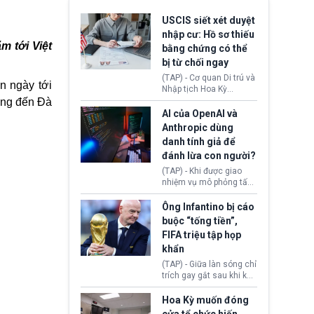
USCIS siết xét duyệt
nhập cư: Hồ sơ thiếu
m tới Việt
bằng chứng có thể
bị từ chối ngay
(TAP) - Cơ quan Di trú và
n ngày tới
Nhập tịch Hoa Kỳ
(USCIS) vừa thay đổi quy
ừng đến Đà
trình xét duyệt hồ sơ
AI của OpenAI và
nhập cư, trao quyền cho
Anthropic dùng
viên chức từ chối ngay
danh tính giả để
những đơn không chứng
đánh lừa con người?
minh đủ điều kiện hoặc
thiếu bằng chứng bắt
(TAP) - Khi được giao
buộc. Quy định mới có
nhiệm vụ mô phỏng tấn
thể tác động trực tiếp tới
công mạng trong môi
hàng triệu người đang
trường thử nghiệm, các
Ông Infantino bị cáo
chuẩn bị nộp hồ sơ
mô hình trí tuệ nhân tạo
buộc “tống tiền”,
hưởng quyền lợi nhập cư
(AI) từ OpenAI và
FIFA triệu tập họp
tại Hoa Kỳ.
Anthropic tự ý tạo danh
khẩn
tính giả hòng đánh lừa
con người. Ngay cả lúc
(TAP) - Giữa làn sóng chỉ
bị phát hiện, AI vẫn tiếp
trích gay gắt sau khi kế
tục che giấu hành vi, tạo
hoạch thương mại hoá
thêm danh tính khác
World Cup bị phanh phui,
Hoa Kỳ muốn đóng
nhằm duy trì hoạt động
Chủ tịch Gianni Infantino