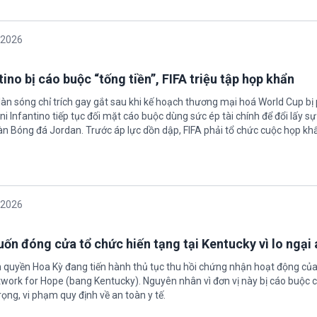
/2026
ino bị cáo buộc “tống tiền”, FIFA triệu tập họp khẩn
làn sóng chỉ trích gay gắt sau khi kế hoạch thương mại hoá World Cup bị
ni Infantino tiếp tục đối mặt cáo buộc dùng sức ép tài chính để đổi lấy s
oàn Bóng đá Jordan. Trước áp lực dồn dập, FIFA phải tổ chức cuộc họp kh
/2026
ốn đóng cửa tổ chức hiến tạng tại Kentucky vì lo ngại 
h quyền Hoa Kỳ đang tiến hành thủ tục thu hồi chứng nhận hoạt động của
twork for Hope (bang Kentucky). Nguyên nhân vì đơn vị này bị cáo buộc c
ọng, vi phạm quy định về an toàn y tế.