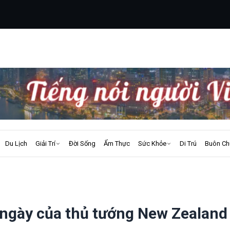
Du Lịch
Giải Trí
Đời Sống
Ẩm Thực
Sức Khỏe
Di Trú
Buôn Ch
ngày của thủ tướng New Zealand