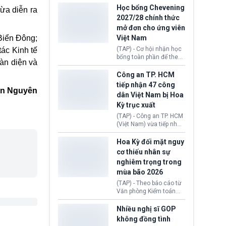
thi Thỏa thuận Rút khỏi
Iran nhằm mở lại eo biển
Học bổng Chevening
vừa diễn ra
Liên minh châu Âu
Hormuz, mở đường cho
2027/28 chính thức
(Withdrawal
việc khôi phục hoạt
mở đơn cho ứng viên
Agreement).
động hàng hải. Những
Biển Đông;
Việt Nam
tín hiệu ngoại giao tích
cực này lập tức tác động
(TAP) - Cơ hội nhận học
ác Kinh tế
đến thị trường năng
bổng toàn phần để theo
àn diện và
lượng, kéo giá dầu thế
học chương trình thạc sĩ
giới lùi sâu xuống dưới
tại Vương quốc Anh đã
Công an TP. HCM
mức 80 USD/thùng.
chính thức quay trở lại.
tiếp nhận 47 công
Học bổng Chevening
n Nguyên
dân Việt Nam bị Hoa
2027/28 của Chính phủ
Kỳ trục xuất
Anh vừa mở cổng ứng
tuyển dành riêng ứng
(TAP) - Công an TP. HCM
viên Việt Nam, hỗ trợ
(Việt Nam) vừa tiếp nhận
toàn bộ chi phí học tập
47 công dân Việt Nam bị
cùng nhiều quyền lợi
Hoa Kỳ trục xuất về
Hoa Kỳ đối mặt nguy
trong suốt một năm
nước. Đây là đợt có số
cơ thiếu nhân sự
học.
lượng lớn nhất từ đầu
nghiêm trọng trong
năm 2026 đến nay, phản
mùa bão 2026
ánh xu hướng gia tăng
các trường hợp trục
(TAP) - Theo báo cáo từ
xuất.
Văn phòng Kiểm toán
Chính phủ (GAO), Cơ
quan Quản lý Khẩn cấp
Nhiều nghị sĩ GOP
Liên bang (FEMA) thuộc
không đồng tình
Bộ An ninh Nội địa Hoa