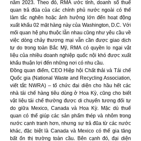
năm 2023. Theo đó, RMA ước tính, doanh số thuế
quan trả đũa của các chính phủ nước ngoài có thể
làm tắc nghẽn hoặc ảnh hưởng lớn đến hoạt động
xuất khẩu 02 mặt hàng này của Washington, D.C. Với
mối quan hệ phụ thuộc lẫn nhau cũng như yêu cầu về
việc dòng chảy thương mại vẫn cần được giao dịch
tự do trong toàn Bắc Mỹ, RMA có quyền lo ngại vật
liệu của nhiều doanh nghiệp quốc nội khó được xuất
khẩu thuận lợi đến những nơi có nhu cầu.
Đồng quan điểm, CEO Hiệp hội Chất thải và Tái chế
Quốc gia (National Waste and Recycling Association,
viết tắt: NWRA) – tổ chức đại diện cho hầu hết các
nhà tái chế hàng tiêu dùng ở Hoa Kỳ, cũng cho biết
vật liệu tái chế thường được di chuyển tương đối tự
do giữa Mexico, Canada và Hoa Kỳ. Mặc dù thuế
quan có thể giúp các sản phẩm thép và nhôm trong
nước cạnh tranh hơn, nhưng sự trả đũa từ các nước
khác, đặc biệt là Canada và Mexico có thể gia tăng
bất ổn thị trường toàn cầu. Bên cạnh đó, đại diện