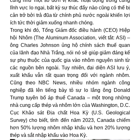
cũng như một số đơn vị khác hoạt động trong cùng
lĩnh vực lo ngại, bất kỳ sự thúc đẩy nào cũng có thể bị
cản trở bởi trả đũa từ chính phủ nước ngoài khiến lợi
ích tức thời giảm xuống nhanh chóng.
Trong khi đó, Tổng Giám đốc điều hành (CEO) Hiệp
hội Nhôm (The Aluminum Association, viết tắt: ASI) –
ông Charles Johnson ủng hộ chính sách thuế quan
của lãnh đạo Nhà Trắng, nói nó sẽ giúp giảm đáng kể
sự phụ thuộc của quốc gia vào nhôm nguyên sinh từ
các nguồn bên ngoài. Tuy nhiên, đại diện ASI lưu ý,
xuất khẩu vẫn rất quan trọng đối với ngành nhôm.
Cũng theo NBC News, nhiều nhóm ngành công
nghiệp đã lên tiếng bày tỏ sự lo lắng ông Donald
Trump tuyên bố áp thuế Canada – một trong những
nhà cung cấp thép và nhôm lớn của Washington, D.C.
Cục Khảo sát Địa chất Hoa Kỳ (U.S. Geological
Survey) cho biết, tính đến năm 2023, Canada chiếm
hơn 50% lượng nhôm nhập khẩu và hơn 20% lượng
thép và sắt nhập khẩu vào Hoa Kỳ.