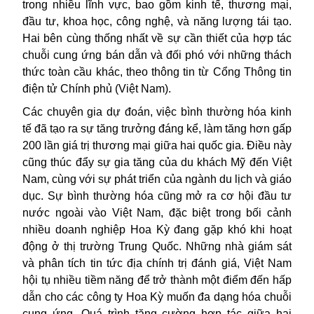
trong nhiều lĩnh vực, bao gồm kinh tế, thương mại,
đầu tư, khoa học, công nghệ, và năng lượng tái tạo.
Hai bên cùng thống nhất về sự cần thiết của hợp tác
chuỗi cung ứng bán dẫn và đối phó với những thách
thức toàn cầu khác, theo thông tin từ Cổng Thông tin
điện tử Chính phủ (Việt Nam).
Các chuyên gia dự đoán, việc bình thường hóa kinh
tế đã tạo ra sự tăng trưởng đáng kể, làm tăng hơn gấp
200 lần giá trị thương mại giữa hai quốc gia. Điều này
cũng thúc đẩy sự gia tăng của du khách Mỹ đến Việt
Nam, cùng với sự phát triển của ngành du lịch và giáo
dục. Sự bình thường hóa cũng mở ra cơ hội đầu tư
nước ngoài vào Việt Nam, đặc biệt trong bối cảnh
nhiều doanh nghiệp Hoa Kỳ đang gặp khó khi hoạt
động ở thị trường Trung Quốc. Những nhà giám sát
và phân tích tin tức địa chính trị đánh giá, Việt Nam
hội tụ nhiều tiềm năng để trở thành một điểm đến hấp
dẫn cho các công ty Hoa Kỳ muốn đa dạng hóa chuỗi
cung ứng. Quá trình tăng cường hợp tác giữa hai