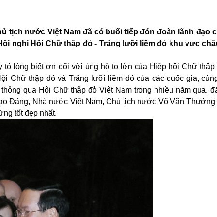
 Chủ tịch nước Việt Nam đã có buổi tiếp đón đoàn lãnh đạo
Hội nghị Hội Chữ thập đỏ - Trăng lưỡi liềm đỏ khu vực châ
ỏ lòng biết ơn đối với ủng hộ to lớn của Hiệp hội Chữ thập 
Hội Chữ thập đỏ và Trăng lưỡi liềm đỏ của các quốc gia, cùn
m thông qua Hội Chữ thập đỏ Việt Nam trong nhiều năm qua, đặ
h đạo Đảng, Nhà nước Việt Nam, Chủ tịch nước Võ Văn Thưởng g
ừng tốt đẹp nhất.