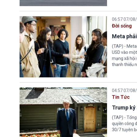
06:57 07/08
Đời sống
Meta phải
(TAP) - Meta
USD vào một 
mạng xã hội 
thanh thiếu n
04:57 07/08
Tin Tức
Trump ký 
(TAP) - Tổng
quyền công d
30/7 tuyên b