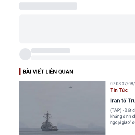
BÀI VIẾT LIÊN QUAN
07:03 07/08
Tin Tức
Iran tố T
(TAP) - Bất 
khẳng định c
ngoại giao” đ