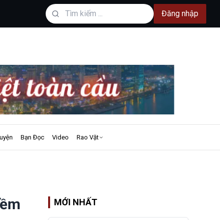
Đăng nhập
uyện
Bạn Đọc
Video
Rao Vặt
iềm
MỚI NHẤT