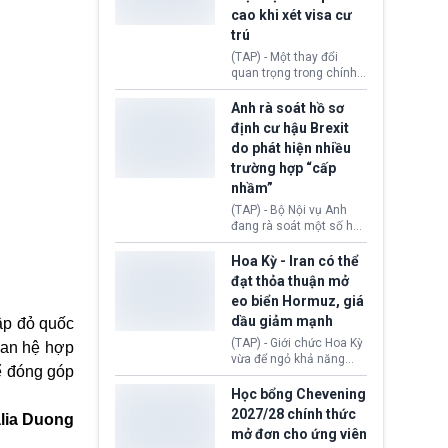
Động thái trên diễn ra
cao khi xét visa cư
trong bối cảnh tranh
chấp ngoại giao giữa
trú
chính quyền Tổng thống
(TAP) - Một thay đổi
Donald Trump và chính
quan trọng trong chính
phủ cánh tả Tổng thống
sách nhập cư của New
Brazil Luiz Inácio Lula
Zealand đang mở ra
Anh rà soát hồ sơ
da Silva đang leo thang
thêm cơ hội cho nhiều
định cư hậu Brexit
gay gắt.
người muốn định cư. Từ
do phát hiện nhiều
nay, người mắc viêm
trường hợp “cấp
gan B hoặc viêm gan C
sẽ không còn bị mặc
nhầm”
định không đáp ứng tiêu
(TAP) - Bộ Nội vụ Anh
chuẩn sức khỏe chỉ vì
đang rà soát một số hồ
chi phí điều trị khi nộp hồ
sơ thuộc Chương trình
sơ xin visa cư trú.
Định cư EU (EU
Hoa Kỳ - Iran có thể
Settlement Scheme -
đạt thỏa thuận mở
EUSS) sau khi xác định
eo biển Hormuz, giá
có trường hợp được cấp
dầu giảm mạnh
ập đỏ quốc
quy chế cư trú hậu
Brexit “do nhầm lẫn”.
(TAP) - Giới chức Hoa Kỳ
uan hệ hợp
Động thái này làm dấy
vừa để ngỏ khả năng
ể đóng góp
lên lo ngại về việc thực
sớm đạt thỏa thuận với
thi Thỏa thuận Rút khỏi
Iran nhằm mở lại eo biển
Học bổng Chevening
Liên minh châu Âu
Hormuz, mở đường cho
2027/28 chính thức
lia Duong
(Withdrawal
việc khôi phục hoạt
mở đơn cho ứng viên
Agreement).
động hàng hải. Những