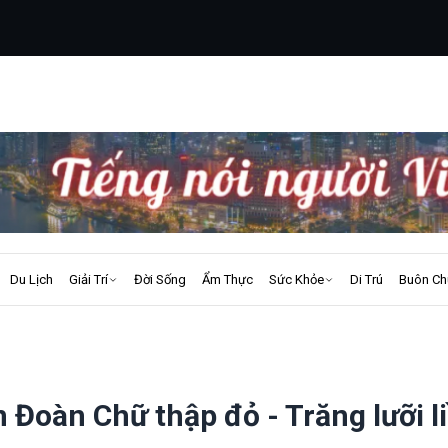
Du Lịch
Giải Trí
Đời Sống
Ẩm Thực
Sức Khỏe
Di Trú
Buôn Ch
 Đoàn Chữ thập đỏ - Trăng lưỡi l