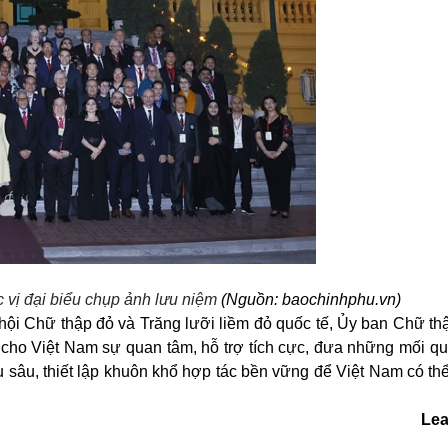
vị đại biểu chụp ảnh lưu niệm
(Nguồn: baochinhphu.vn)
hội Chữ thập đỏ và Trăng lưỡi liềm đỏ quốc tế, Ủy ban Chữ th
nh cho Việt Nam sự quan tâm, hỗ trợ tích cực, đưa những mối q
u sâu, thiết lập khuôn khổ hợp tác bền vững để Việt Nam có th
Lea