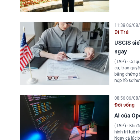
11:38 06/08
Di Trú
USCIS siế
ngay
(TAP) - Cơ qu
cư, trao quy
bằng chứng bắ
nộp hồ sơ hư
08:56 06/08
Đời sống
AI của Op
(TAP) - Khi 
hình trí tuệ 
Ngay cả lúc b