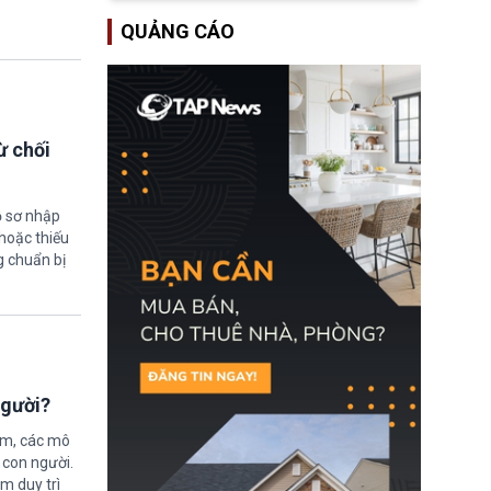
Một hành vi vi phạm giấy
QUẢNG CÁO
tờ, xuất nhập cảnh trái
phép hay liên quan kiểm
soát công nghệ có thể
khiến công dân Trung
Quốc đối mặt lệnh cấm
xuất cảnh kéo dài tới 3
năm. Trong khi đó, người
ừ chối
nước ngoài sử dụng giấy
tờ giả có nguy cơ bị từ
chối nhập cảnh hoặc
cấm vào Trung Quốc tới
ồ sơ nhập
5 năm.
hoặc thiếu
g chuẩn bị
người?
ệm, các mô
 con người.
ằm duy trì