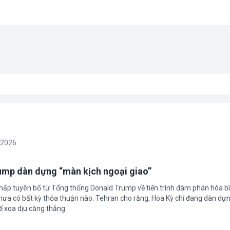
/2026
rump dàn dựng “màn kịch ngoại giao”
chấp tuyên bố từ Tổng thống Donald Trump về tiến trình đàm phán hòa bì
hưa có bất kỳ thỏa thuận nào. Tehran cho rằng, Hoa Kỳ chỉ đang dàn dự
ể xoa dịu căng thẳng.