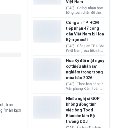
Việt Nam
tín hiệu ngoại giao tích
cực này lập tức tác động
(TAP) - Cơ hội nhận học
đến thị trường năng
bổng toàn phần để theo
lượng, kéo giá dầu thế
học chương trình thạc sĩ
giới lùi sâu xuống dưới
tại Vương quốc Anh đã
Công an TP. HCM
mức 80 USD/thùng.
chính thức quay trở lại.
tiếp nhận 47 công
Học bổng Chevening
dân Việt Nam bị Hoa
2027/28 của Chính phủ
Kỳ trục xuất
Anh vừa mở cổng ứng
tuyển dành riêng ứng
(TAP) - Công an TP. HCM
viên Việt Nam, hỗ trợ
(Việt Nam) vừa tiếp nhận
toàn bộ chi phí học tập
47 công dân Việt Nam bị
cùng nhiều quyền lợi
Hoa Kỳ trục xuất về
Hoa Kỳ đối mặt nguy
trong suốt một năm
nước. Đây là đợt có số
cơ thiếu nhân sự
học.
lượng lớn nhất từ đầu
nghiêm trọng trong
năm 2026 đến nay, phản
mùa bão 2026
ánh xu hướng gia tăng
các trường hợp trục
(TAP) - Theo báo cáo từ
xuất.
Văn phòng Kiểm toán
Chính phủ (GAO), Cơ
quan Quản lý Khẩn cấp
Nhiều nghị sĩ GOP
Liên bang (FEMA) thuộc
không đồng tình
nh, Iran
Bộ An ninh Nội địa Hoa
việc ông Todd
ng “màn kịch
Kỳ (DHS) đang đối mặt
Blanche làm Bộ
nguy cơ thiếu hụt lực
lượng trầm trọng. Điều
trưởng DOJ
này cần được đặc biệt
(TAP) - Ủy ban Tư pháp