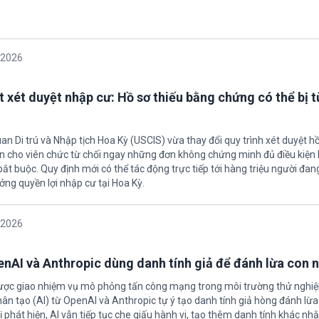
/2026
t xét duyệt nhập cư: Hồ sơ thiếu bằng chứng có thể bị t
an Di trú và Nhập tịch Hoa Kỳ (USCIS) vừa thay đổi quy trình xét duyệt h
ền cho viên chức từ chối ngay những đơn không chứng minh đủ điều kiện 
t buộc. Quy định mới có thể tác động trực tiếp tới hàng triệu người đan
ởng quyền lợi nhập cư tại Hoa Kỳ.
/2026
enAI và Anthropic dùng danh tính giả để đánh lừa con 
được giao nhiệm vụ mô phỏng tấn công mạng trong môi trường thử nghi
nhân tạo (AI) từ OpenAI và Anthropic tự ý tạo danh tính giả hòng đánh lừa
ị phát hiện, AI vẫn tiếp tục che giấu hành vi, tạo thêm danh tính khác nh