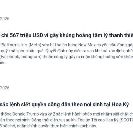
/2026
 chi 567 triệu USD vì gây khủng hoảng tâm lý thanh thi
 Platforms, Inc. (Meta) vừa bị Tòa án bang New Mexico yêu cầu đóng góp
quỹ khắc phục hậu quả. Quyết định này diễn ra sau khi toà xác định, nh
(Facebook, Instagram) thuộc công ty gây ra cuộc khủng hoảng sức khỏe
iên.
/2026
sắc lệnh siết quyền công dân theo nơi sinh tại Hoa Kỳ
 thống Donald Trump vừa ký 2 sắc lệnh hành pháp mới nhằm siết chặt c
ân theo nơi sinh. Động thái diễn ra sau khi Tòa án Tối cao Hoa Kỳ (SCO
ố bác bỏ, ngăn chính quyền thực hiện chính sách này.