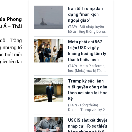
Iran tố Trump dàn
dựng “màn kịch
 của Phong
ngoại giao”
u Á – Thái
(TAP) - Bất chấp tuyên
bố từ Tổng thống Donald
Trump về tiến trình đàm
đỏ - Trăng
phán hòa bình, Iran
Meta phải chi 567
khẳng định chưa có bất
g những tổ
triệu USD vì gây
kỳ thỏa thuận nào.
khủng hoảng tâm lý
c biệt mỗi
Tehran cho rằng, Hoa Kỳ
thanh thiếu niên
chỉ đang dàn dựng “màn
ửi tới đại
kịch ngoại giao” để xoa
(TAP) - Meta Platforms,
dịu căng thẳng.
Inc. (Meta) vừa bị Tòa án
bang New Mexico yêu
cầu đóng góp 567 triệu
Trump ký sắc lệnh
USD vào một quỹ khắc
siết quyền công dân
phục hậu quả. Quyết
theo nơi sinh tại Hoa
định này diễn ra sau khi
Kỳ
toà xác định, những nền
tảng mạng xã hội
(TAP) - Tổng thống
(Facebook, Instagram)
Donald Trump vừa ký 2
thuộc công ty gây ra
sắc lệnh hành pháp mới
cuộc khủng hoảng sức
nhằm siết chặt chính
USCIS siết xét duyệt
khỏe tâm thần ở thanh
sách quyền công dân
nhập cư: Hồ sơ thiếu
thiếu niên.
theo nơi sinh. Động thái