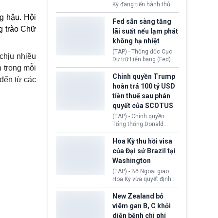
Bóng đá Jordan. Trước
Kỳ đang tiến hành thủ
áp lực dồn dập, FIFA phải
tục thu hồi chứng nhận
g hậu. Hội
tổ chức cuộc họp khẩn ở
hoạt động của tổ chức
Fed sẵn sàng tăng
Morocco.
hiến tạng Network for
g trào Chữ
lãi suất nếu lạm phát
Hope (bang Kentucky).
không hạ nhiệt
Nguyên nhân vì đơn vị
này bị cáo buộc có nhiều
(TAP) - Thống đốc Cục
 chịu nhiều
sai sót nghiêm trọng, vi
Dự trữ Liên bang (Fed)
phạm quy định về an
 trong mỗi
Lisa Cook nói sẽ ủng hộ
toàn y tế.
tăng lãi suất nếu lạm
Chính quyền Trump
 đến từ các
phát ở Hoa Kỳ không tiếp
hoàn trả 100 tỷ USD
tục giảm trong thời gian
tiền thuế sau phán
tới.
quyết của SCOTUS
(TAP) - Chính quyền
Tổng thống Donald
Trump đã hoàn trả
khoảng 100 tỷ USD thuế
Hoa Kỳ thu hồi visa
quan từng thu theo Đạo
của Đại sứ Brazil tại
luật Quyền hạn Kinh tế
Washington
Khẩn cấp Quốc tế
(IEEPA). Động thái này
(TAP) - Bộ Ngoại giao
diễn ra sau phán quyết
Hoa Kỳ vừa quyết định
hồi tháng 2 bởi Tòa án
thu hồi thị thực (visa)
Tối cao Hoa Kỳ
của bà Maria Luiza
New Zealand bỏ
(SCOTUS) khi tuyên bố,
Ribeiro Viotti - Đại sứ
viêm gan B, C khỏi
việc áp thuế diện rộng là
Brazil tại Washington.
diện bệnh chi phí
hoàn toàn bất hợp pháp.