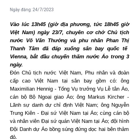
Ngày đăng:
24/7/2023
Vào lúc 13h45 (giờ địa phương, tức 18h45 giờ
Việt Nam)
ngày 23/7
, chuyên cơ chở Chủ tịch
nước Võ Văn Thưởng và phu nhân Phan Th
ị
Thanh Tâm đã đáp xuống sân bay quốc tế
Vienna, bắt đầu chuyến thăm nước Áo trong 3
ngày.
Đón Chủ tịch nước Việt Nam, Phu nhân và đoàn
cấp cao Việt Nam tại sân bay gồm có: ông
Maximilian Hennig - Tổng Vụ trưởng Vụ Lễ tân Áo,
cán bộ Bộ Ngoại giao Áo; ông Markus Kircher -
Lãnh sự danh dự chỉ định Việt Nam; ông Nguyễn
Trung Kiên - Đại sứ Việt Nam tại Áo; cùng cán bộ
và nhân viên Đại sứ quán Việt Nam tại Áo;
đ
ội hình
Đ
ội
D
anh dự Áo bồng súng đứng dọc hai bên thảm
đỏ.