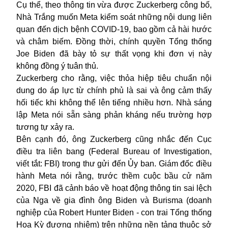
Cụ thể, theo thông tin vừa được Zuckerberg công bố,
Nhà Trắng muốn Meta kiểm soát những nội dung liên
quan đến dịch bệnh COVID-19, bao gồm cả hài hước
và châm biếm. Đồng thời, chính quyền Tổng thống
Joe Biden đã bày tỏ sự thất vọng khi đơn vị này
không đồng ý tuân thủ.
Zuckerberg cho rằng, việc thỏa hiệp tiêu chuẩn nội
dung do áp lực từ chính phủ là sai và ông cảm thấy
hối tiếc khi không thể lên tiếng nhiều hơn. Nhà sáng
lập Meta nói sẵn sàng phản kháng nếu trường hợp
tương tự xảy ra.
Bên cạnh đó, ông Zuckerberg cũng nhắc đến Cục
điều tra liên bang (Federal Bureau of Investigation,
viết tắt: FBI) trong thư gửi đến Ủy ban. Giám đốc điều
hành Meta nói rằng, trước thềm cuộc bầu cử năm
2020, FBI đã cảnh báo về hoạt động thông tin sai lệch
của Nga về gia đình ông Biden và Burisma (doanh
nghiệp của Robert Hunter Biden - con trai Tổng thống
Hoa Kỳ đương nhiệm) trên những nền tảng thuộc sở