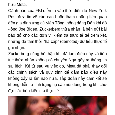
hữu Meta.
Cảnh báo của FBI diễn ra vào thời điểm tờ New York
Post đưa tin về các cáo buộc tham nhũng liên quan
đến gia đình ứng cử viên Tổng thống đảng Dân khi đó
- ông Joe Biden. Zuckerberg thừa nhận là bên gửi bài
báo đó cho các đơn vị kiểm tra thực tế để xem xét,
nhưng đã tạm thời “hạ cấp” (demoted) dữ liệu thực tế
ghi nhận.
Zuckerberg cũng hối hận khi đã làm điều này và tiếp
tục thừa nhận không có chuyện Nga gây ra thông tin
sai lệch. Kể từ sau vụ việc đó, Meta đã phải thay đổi
các chính sách và quy trình để đảm bảo điều này
không xảy ra lần nào nữa. Tập đoàn này cam kết sẽ
không diễn ra tình trạng hạ cấp nội dung trong khi chờ
đợi các bên kiểm tra thực tế.