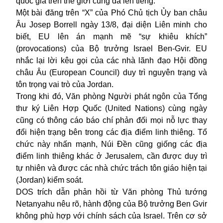
quốc gia trên thế giới cũng đã lên tiếng.
Một bài đăng trên “X” của Phó Chủ tịch Ủy ban châu
Âu Josep Borrell ngày 13/8, đại diện Liên minh cho
biết, EU lên án mạnh mẽ “sự khiêu khích”
(provocations) của Bộ trưởng Israel Ben-Gvir. EU
nhắc lại lời kêu gọi của các nhà lãnh đạo Hội đồng
châu Âu (European Council) duy trì nguyên trạng và
tôn trọng vai trò của Jordan.
Trong khi đó, Văn phòng Người phát ngôn của Tổng
thư ký Liên Hợp Quốc (United Nations) cùng ngày
cũng có thông cáo báo chí phản đối mọi nỗ lực thay
đổi hiện trạng bên trong các địa điểm linh thiêng. Tổ
chức này nhấn mạnh, Núi Đền cũng giống các địa
điểm linh thiêng khác ở Jerusalem, cần được duy trì
tự nhiên và được các nhà chức trách tôn giáo hiện tại
(Jordan) kiểm soát.
DOS trích dẫn phản hồi từ Văn phòng Thủ tướng
Netanyahu nêu rõ, hành động của Bộ trưởng Ben Gvir
không phù hợp với chính sách của Israel. Trên cơ sở