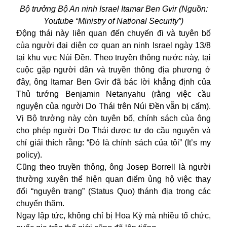
Bộ trưởng Bộ An ninh Israel Itamar Ben Gvir (Nguồn:
Youtube “
Ministry of National Security”)
Động thái này liên quan đến chuyến đi và tuyên bố
của người đại diện cơ quan an ninh Israel ngày 13/8
tại khu vực Núi Đền. Theo truyền thông nước này, tại
cuộc gặp người dân và truyền thông địa phương ở
đây, ông Itamar Ben Gvir đã bác lời khẳng định của
Thủ tướng Benjamin Netanyahu (rằng việc cầu
nguyện của người Do Thái trên Núi Đền vẫn bị cấm).
Vị Bộ trưởng này còn tuyên bố, chính sách của ông
cho phép người Do Thái được tự do cầu nguyện và
chỉ giải thích rằng: “Đó là chính sách của tôi” (It’s my
policy).
Cũng theo truyền thông, ông Josep Borrell là người
thường xuyên thể hiện quan điểm ủng hộ việc thay
đổi “nguyên trạng” (Status Quo) thánh địa trong các
chuyến thăm.
Ngay lập tức, không chỉ bị Hoa Kỳ mà nhiều tổ chức,