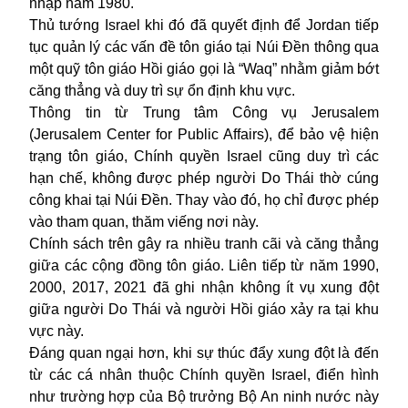
nhập năm 1980.
Thủ tướng Israel khi đó đã quyết định để Jordan tiếp
tục quản lý các vấn đề tôn giáo tại Núi Đền thông qua
một quỹ tôn giáo Hồi giáo gọi là “Waq” nhằm giảm bớt
căng thẳng và duy trì sự ổn định khu vực.
Thông tin từ Trung tâm Công vụ Jerusalem
(Jerusalem Center for Public Affairs), để bảo vệ hiện
trạng tôn giáo, Chính quyền Israel cũng duy trì các
hạn chế, không được phép người Do Thái thờ cúng
công khai tại Núi Đền. Thay vào đó, họ chỉ được phép
vào tham quan, thăm viếng nơi này.
Chính sách trên gây ra nhiều tranh cãi và căng thẳng
giữa các cộng đồng tôn giáo. Liên tiếp từ năm 1990,
2000, 2017, 2021 đã ghi nhận không ít vụ xung đột
giữa người Do Thái và người Hồi giáo xảy ra tại khu
vực này.
Đáng quan ngại hơn, khi sự thúc đẩy xung đột là đến
từ các cá nhân thuộc Chính quyền Israel, điển hình
như trường hợp của Bộ trưởng Bộ An ninh nước này