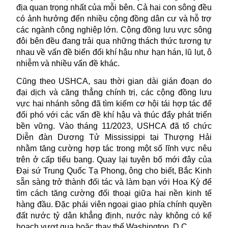
địa quan trọng nhất của mỗi bên. Cả hai con sông đều
có ảnh hưởng đến nhiều cộng đồng dân cư và hỗ trợ
các ngành công nghiệp lớn. Cộng đồng lưu vực sông
đôi bên đều đang trải qua những thách thức tương tự
nhau về vấn đề biến đổi khí hậu như hạn hán, lũ lụt, ô
nhiễm và nhiều vấn đề khác.
Cũng theo USHCA, sau thời gian dài gián đoạn do
đại dịch và căng thẳng chính trị, các cộng đồng lưu
vực hai nhánh sông đã tìm kiếm cơ hội tái hợp tác để
đối phó với các vấn đề khí hậu và thúc đẩy phát triển
bền vững. Vào tháng 11/2023, USHCA đã tổ chức
Diễn đàn Dương Tử Mississippi tại Thượng Hải
nhằm tăng cường hợp tác trong một số lĩnh vực nêu
trên ở cấp tiểu bang. Quay lại tuyên bố mới đây của
Đại sứ Trung Quốc Tạ Phong, ông cho biết, Bắc Kinh
sẵn sàng trở thành đối tác và làm bạn với Hoa Kỳ để
tìm cách tăng cường đối thoại giữa hai nền kinh tế
hàng đầu. Đặc phái viên
ngoại giao
phía chính quyền
đất nước tỷ dân khẳng định, nước này không có kế
hoạch vượt qua hoặc thay thế Washington, D.C.