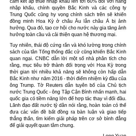
cam kết áp thuế nhập khẩu lên tới 60% đối với hàng
nhập khẩu, chính quyền Bắc Kinh và các công ty
Trung Quốc cũng hy vọng chính sách trên sẽ khiến
đồng minh Hoa Kỳ ở châu Âu lẫn châu Á bị ảnh
hưởng. Qua đó, tạo cơ hội cho nước này gia tăng ảnh
hưởng toàn cầu và cải thiện quan hệ thương mại.
Tuy nhiên, thái độ cứng rắn và khó lường trong chính
sách của tân Tổng thống đắc cử cũng khiến Bắc Kinh
quan ngại. CNBC dẫn lời một số nhà phân tích cho
rằng, mục tiêu trở thành đối trọng với Hoa Kỳ trong
thời gian tới nhiều khả năng sẽ không còn hấp dẫn
Bắc Kinh như năm 2016 - thời điểm nhiệm kỳ đầu của
ông Trump. Tờ Reuters dẫn tuyên bố của Chủ tịch
nước Trung Quốc - ông Tập Cận Bình nhấn mạnh,
hai
quốc gia có tiềm năng lớn để hợp tác
thay vì đối đầu
.
Lãnh đạo đất nước tỷ dân nói rằng,
hoàn toàn có thể
đưa các vấn đề
bất đồng
ra bàn
luận và
giao tiếp
thẳng thắn, tìm kiếm giải pháp trên cơ sở bình đẳng
để giải quyết quan tâm chung.
Long Yuan