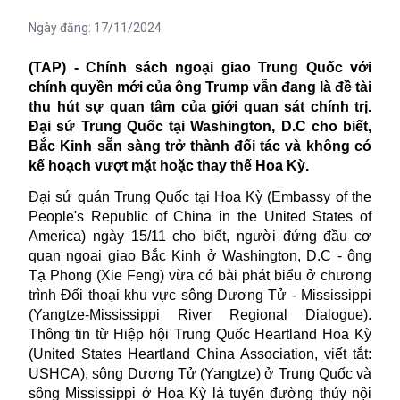
Ngày đăng:
17/11/2024
(TAP) - Chính sách ngoại giao Trung Quốc với
chính quyền mới của ông Trump vẫn đang là đề tài
thu hút sự quan tâm của giới quan sát chính trị.
Đại sứ Trung Quốc tại Washington, D.C cho biết,
Bắc Kinh sẵn sàng trở thành đối tác và không có
kế hoạch vượt mặt hoặc thay thế Hoa Kỳ.
Đại sứ quán Trung Quốc tại Hoa Kỳ (Embassy of the
People's Republic of China in the United States of
America) ngày 15/11 cho biết, người đứng đầu cơ
quan ngoại giao Bắc Kinh ở
Washington, D.C - ông
Tạ Phong (Xie Feng) vừa có bài phát biểu ở chương
trình Đối thoại khu vực sông Dương Tử - Mississippi
(Yangtze-Mississippi River Regional Dialogue).
Thông tin từ Hiệp hội Trung Quốc Heartland Hoa Kỳ
(United States Heartland China Association, viết tắt:
USHCA), sông Dương Tử (Yangtze) ở Trung Quốc và
sông Mississippi ở Hoa Kỳ là tuyến đường thủy nội