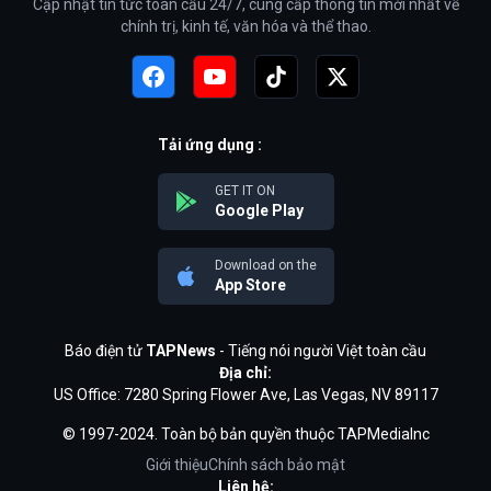
Cập nhật tin tức toàn cầu 24/7, cung cấp thông tin mới nhất về
chính trị, kinh tế, văn hóa và thể thao.
Tải ứng dụng :
GET IT ON
Google Play
Download on the
App Store
Báo điện tử
TAPNews
- Tiếng nói người Việt toàn cầu
Địa chỉ:
US Office: 7280 Spring Flower Ave, Las Vegas, NV 89117
© 1997-2024. Toàn bộ bản quyền thuộc TAPMediaInc
Giới thiệu
Chính sách bảo mật
Liên hệ: