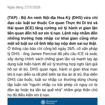
Ngày đăng:
27/5/2026
(TAP) - Bộ An ninh Nội địa Hoa Kỳ (DHS) vừa chỉ
đạo các luật sư thuộc Cơ quan Thực thi Di trú và
Hải quan (ICE) tăng cường xử lý hành vi gian lận
liên quan đến hồ sơ xin tị nạn. Lệnh này nhắm đến
những trường hợp nhập cư khai gian cũng như
một số luật sư cố tình tiếp tay nộp đơn sai sự thật.
Ở thông cáo báo chí công bố ngày 26/5, cố vấn pháp
lý DHS - ông James Percival đã yêu cầu ICE rà soát,
xây dựng chính sách chống gian lận và mạnh tay áp
dụng luật hiện hành để xử lý trường hợp nghi làm giả
hồ sơ di trú. DHS quan ngại, hành vi gian khai man
khi tị nạn diễn ra rất phổ biến tại tòa án di trú. Đại diện
DHS cáo buộc, luật sư nhập cư thường dùng chung
lập luận nói “người nhập cư trái phép có nguy cơ bị
đàn áp hoặc tra tấn tại quê nhà” nhằm giúp thân chủ
họ đủ điều kiện xin tị nạn.