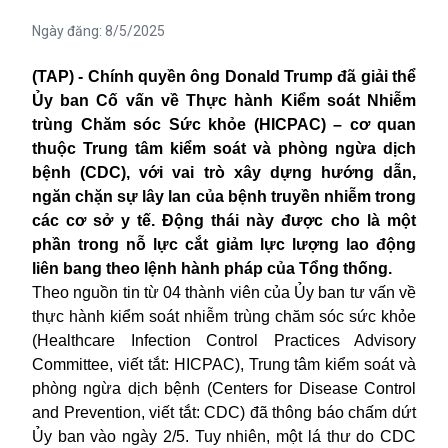
Ngày đăng:
8/5/2025
(TAP) - Chính quyền ông Donald Trump đã giải thể
Ủy ban Cố vấn về Thực hành Kiểm soát Nhiễm
trùng Chăm sóc Sức khỏe (HICPAC) – cơ quan
thuộc Trung tâm kiểm soát và phòng ngừa dịch
bệnh (CDC), với vai trò xây dựng hướng dẫn,
ngăn chặn sự lây lan của bệnh truyền nhiễm trong
các cơ sở y tế. Động thái này được cho là một
phần trong nỗ lực cắt giảm lực lượng lao động
liên bang theo lệnh hành pháp của Tổng thống.
Theo nguồn tin từ 04 thành viên của Ủy ban tư vấn về
thực hành kiểm soát nhiễm trùng chăm sóc sức khỏe
(Healthcare Infection Control Practices Advisory
Committee, viết tắt: HICPAC), Trung tâm kiểm soát và
phòng ngừa dịch bệnh (Centers for Disease Control
and Prevention, viết tắt: CDC) đã thông báo chấm dứt
Ủy ban vào ngày 2/5. Tuy nhiên, một lá thư do CDC