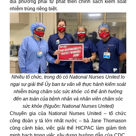
địa phương phải tự phát triển chính sách kiểm soát
nhiễm trùng riêng biệt.
Nhiều tổ chức, trong đó có National Nurses United lo
ngại sự giải thể Ủy ban tư vấn về thực hành kiểm soát
nhiễm trùng chăm sóc sức khỏe có thể ảnh hưởng
đến an toàn của bệnh nhân và nhân viên chăm sóc
sức khỏe (Nguồn: National Nurses United)
Chuyên gia của National Nurses United – tổ chức
công đoàn y tá lớn nhất nước – bà Jane Thomason
cũng cảnh báo, việc giải thể HICPAC làm giảm tính
minh bạch trong việc xây dựng hướng dẫn của CDC.