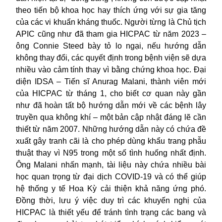
theo tiến bộ khoa học hay thích ứng với sự gia tăng
của các vi khuẩn kháng thuốc. Người từng là Chủ tịch
APIC cũng như đã tham gia HICPAC từ năm 2023 –
ông Connie Steed bày tỏ lo ngại, nếu hướng dẫn
không thay đổi, các quyết định trong bệnh viện sẽ dựa
nhiều vào cảm tính thay vì bằng chứng khoa học. Đại
diện IDSA – Tiến sĩ Anurag Malani, thành viên mới
của HICPAC từ tháng 1, cho biết cơ quan này gần
như đã hoàn tất bộ hướng dẫn mới về các bệnh lây
truyền qua không khí – một bản cập nhật đáng lẽ cần
thiết từ năm 2007. Những hướng dẫn này có chứa đề
xuất gây tranh cãi là cho phép dùng khẩu trang phẫu
thuật thay vì N95 trong một số tình huống nhất định.
Ông Malani nhấn mạnh, tài liệu này chứa nhiều bài
học quan trọng từ đại dịch COVID-19 và có thể giúp
hệ thống y tế Hoa Kỳ cải thiện khả năng ứng phó.
Đồng thời, lưu ý việc duy trì các khuyến nghị của
HICPAC là thiết yếu để tránh tình trạng các bang và