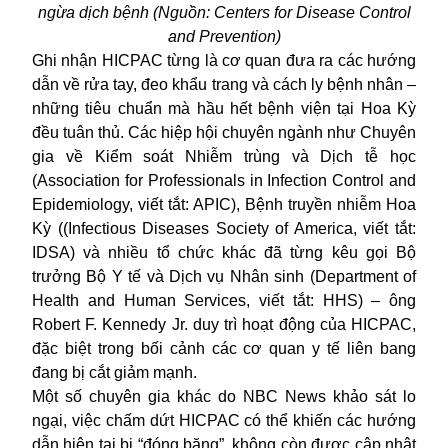
ngừa dịch bệnh (Nguồn: Centers for Disease Control
and Prevention)
Ghi nhận HICPAC từng là cơ quan đưa ra các hướng
dẫn về rửa tay, đeo khẩu trang và cách ly bệnh nhân –
những tiêu chuẩn mà hầu hết bệnh viện tại Hoa Kỳ
đều tuân thủ. Các hiệp hội chuyên ngành như Chuyên
gia về Kiểm soát Nhiễm trùng và Dịch tễ học
(Association for Professionals in Infection Control and
Epidemiology, viết tắt: APIC), Bệnh truyền nhiễm Hoa
Kỳ ((Infectious Diseases Society of America, viết tắt:
IDSA) và nhiều tổ chức khác đã từng kêu gọi Bộ
trưởng Bộ Y tế và Dịch vụ Nhân sinh (Department of
Health and Human Services, viết tắt: HHS) – ông
Robert F. Kennedy Jr. duy trì hoạt động của HICPAC,
đặc biệt trong bối cảnh các cơ quan y tế liên bang
đang bị cắt giảm mạnh.
Một số chuyên gia khác do NBC News khảo sát lo
ngại, việc chấm dứt HICPAC có thể khiến các hướng
dẫn hiện tại bị “đóng băng”, không còn được cập nhật