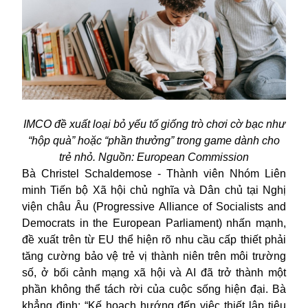
IMCO đề xuất loại bỏ yếu tố giống trò chơi cờ bạc như
“hộp quà” hoặc “phần thưởng” trong game dành cho
trẻ nhỏ. Nguồn: European Commission
Bà Christel Schaldemose - Thành viên Nhóm Liên
minh Tiến bộ Xã hội chủ nghĩa và Dân chủ tại Nghị
viện châu Âu (Progressive Alliance of Socialists and
Democrats in the European Parliament) nhấn mạnh,
đề xuất trên từ EU thể hiện rõ nhu cầu cấp thiết phải
tăng cường bảo vệ trẻ vị thành niên trên môi trường
số, ở bối cảnh mạng xã hội và AI đã trở thành một
phần không thể tách rời của cuộc sống hiện đại. Bà
khẳng định: “Kế hoạch hướng đến việc thiết lập tiêu