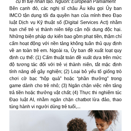
cụ trí tuệ nhân tạo. Nguồn: European Parliament
Bên cạnh đó, các nghị sĩ châu Âu kêu gọi Ủy ban
IMCO tận dụng tối đa quyền hạn của mình theo Đạo
luật Dịch vụ Kỹ thuật số (Digital Services Act) nhằm
hạn chế trẻ vị thành niên tiếp cận nội dung độc hại.
Những biện pháp dự kiến bao gồm phạt tiền, thậm chí
cấm hoạt động với nền tảng không tuân thủ quy định
về an toàn trẻ em. Ngoài ra, Ủy ban đề xuất loạt quy
định cụ thể: (1) Cấm thuật toán đề xuất dựa trên mức
độ tương tác đối với trẻ vị thành niên, tắt mặc định
tính năng dễ gây nghiện; (2) Loại bỏ yếu tố giống trò
chơi cờ bạc “hộp quà” hoặc “phần thưởng” trong
game dành cho trẻ nhỏ; (3) Ngăn chặn việc nền tảng
trả tiền hoặc thưởng vật chất; (4) Thực thi nghiêm túc
Đạo luật AI, nhằm ngăn chặn chatbot lừa đảo, thao
túng hành vi người dùng trẻ tuổi,...