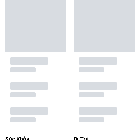
Sức Khỏe
Di Trú