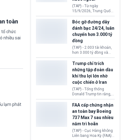
đến ổ dịch Salmonella
(TAP) - Từ ngày
khiến ít nhất 110 người
15/9/2026, Trung Quốc
mắc bệnh tại bang
áp dụng quy định mới về
Minnesota.
an toàn
quản lý xuất nhập cảnh.
Bóc gỡ đường dây
Một hành vi vi phạm giấy
đánh bạc 24/24, luân
tờ, xuất nhập cảnh trái
 tổ chức
chuyển hơn 3.000 tỷ
phép hay liên quan kiểm
ó nhiều sai
đồng
soát công nghệ có thể
khiến công dân Trung
(TAP) - 2.003 tài khoản,
Quốc đối mặt lệnh cấm
hơn 3.000 tỷ đồng và
xuất cảnh kéo dài tới 3
một đường dây đánh
năm. Trong khi đó, người
bạc xuyên quốc gia vận
Trump chỉ trích
nước ngoài sử dụng giấy
hành 24/24 giờ vừa bị
những tập đoàn dầu
tờ giả có nguy cơ bị từ
Công an TP. Hải Phòng
khí thu lợi lớn nhờ
chối nhập cảnh hoặc
(Việt Nam) bóc gỡ.
cấm vào Trung Quốc tới
cuộc chiến ở Iran
5 năm.
(TAP) - Tổng thống
Donald Trump tin rằng, 2
tập đoàn dầu khí
ếu lạm phát
ExxonMobil và Chevron
FAA cấp chứng nhận
đã thu về lợi nhuận quá
an toàn bay Boeing
lớn nhờ giá dầu tăng
737 Max 7 sau nhiều
mạnh suốt thời gian Hoa
năm trì hoãn
Kỳ xảy ra xung đột ở
Iran. Trên cơ sở đó, lãnh
(TAP) - Cục Hàng không
đạo Nhà Trắng kêu gọi
Liên bang Hoa Kỳ (FAA)
các doanh nghiệp cần