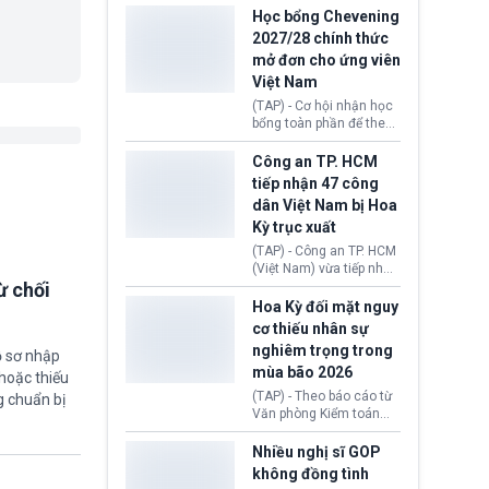
thi Thỏa thuận Rút khỏi
Iran nhằm mở lại eo biển
Học bổng Chevening
Liên minh châu Âu
Hormuz, mở đường cho
2027/28 chính thức
(Withdrawal
việc khôi phục hoạt
mở đơn cho ứng viên
Agreement).
động hàng hải. Những
Việt Nam
tín hiệu ngoại giao tích
cực này lập tức tác động
(TAP) - Cơ hội nhận học
đến thị trường năng
bổng toàn phần để theo
lượng, kéo giá dầu thế
học chương trình thạc sĩ
giới lùi sâu xuống dưới
tại Vương quốc Anh đã
Công an TP. HCM
mức 80 USD/thùng.
chính thức quay trở lại.
tiếp nhận 47 công
Học bổng Chevening
dân Việt Nam bị Hoa
2027/28 của Chính phủ
Kỳ trục xuất
Anh vừa mở cổng ứng
tuyển dành riêng ứng
(TAP) - Công an TP. HCM
viên Việt Nam, hỗ trợ
(Việt Nam) vừa tiếp nhận
toàn bộ chi phí học tập
ừ chối
47 công dân Việt Nam bị
cùng nhiều quyền lợi
Hoa Kỳ trục xuất về
Hoa Kỳ đối mặt nguy
trong suốt một năm
nước. Đây là đợt có số
cơ thiếu nhân sự
học.
lượng lớn nhất từ đầu
nghiêm trọng trong
ồ sơ nhập
năm 2026 đến nay, phản
mùa bão 2026
ánh xu hướng gia tăng
hoặc thiếu
các trường hợp trục
(TAP) - Theo báo cáo từ
g chuẩn bị
xuất.
Văn phòng Kiểm toán
Chính phủ (GAO), Cơ
quan Quản lý Khẩn cấp
Nhiều nghị sĩ GOP
Liên bang (FEMA) thuộc
không đồng tình
Bộ An ninh Nội địa Hoa