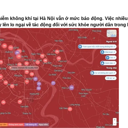
hiễm không khí tại Hà Nội vẫn ở mức báo động. Việc nhiều
 lên lo ngại về tác động đối với sức khỏe người dân trong