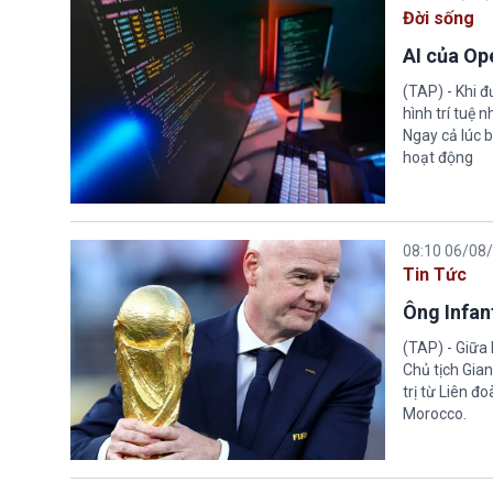
Đời sống
AI của Op
(TAP) - Khi 
hình trí tuệ 
Ngay cả lúc b
hoạt động
08:10 06/08
Tin Tức
Ông Infant
(TAP) - Giữa 
Chủ tịch Gian
trị từ Liên đ
Morocco.