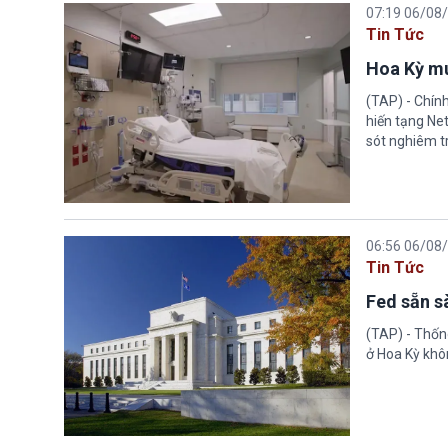
07:19 06/08
Tin Tức
Hoa Kỳ mu
(TAP) - Chín
hiến tạng Ne
sót nghiêm tr
06:56 06/08
Tin Tức
Fed sẵn s
(TAP) - Thống
ở Hoa Kỳ khôn