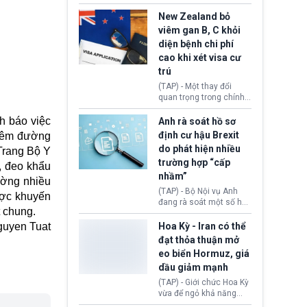
hồi tháng 2 bởi Tòa án
thu hồi thị thực (visa)
Tối cao Hoa Kỳ
của bà Maria Luiza
New Zealand bỏ
(SCOTUS) khi tuyên bố,
Ribeiro Viotti - Đại sứ
viêm gan B, C khỏi
việc áp thuế diện rộng là
Brazil tại Washington.
diện bệnh chi phí
hoàn toàn bất hợp pháp.
Động thái trên diễn ra
cao khi xét visa cư
trong bối cảnh tranh
chấp ngoại giao giữa
trú
chính quyền Tổng thống
(TAP) - Một thay đổi
Donald Trump và chính
quan trọng trong chính
phủ cánh tả Tổng thống
sách nhập cư của New
Brazil Luiz Inácio Lula
Zealand đang mở ra
nh báo việc
Anh rà soát hồ sơ
da Silva đang leo thang
thêm cơ hội cho nhiều
định cư hậu Brexit
viêm đường
gay gắt.
người muốn định cư. Từ
do phát hiện nhiều
 Trang Bộ Y
nay, người mắc viêm
trường hợp “cấp
gan B hoặc viêm gan C
, đeo khẩu
sẽ không còn bị mặc
nhầm”
ường nhiều
định không đáp ứng tiêu
(TAP) - Bộ Nội vụ Anh
ược khuyến
chuẩn sức khỏe chỉ vì
đang rà soát một số hồ
chi phí điều trị khi nộp hồ
t chung.
sơ thuộc Chương trình
sơ xin visa cư trú.
Định cư EU (EU
uyen Tuat
Hoa Kỳ - Iran có thể
Settlement Scheme -
đạt thỏa thuận mở
EUSS) sau khi xác định
eo biển Hormuz, giá
có trường hợp được cấp
dầu giảm mạnh
quy chế cư trú hậu
Brexit “do nhầm lẫn”.
(TAP) - Giới chức Hoa Kỳ
Động thái này làm dấy
vừa để ngỏ khả năng
lên lo ngại về việc thực
sớm đạt thỏa thuận với