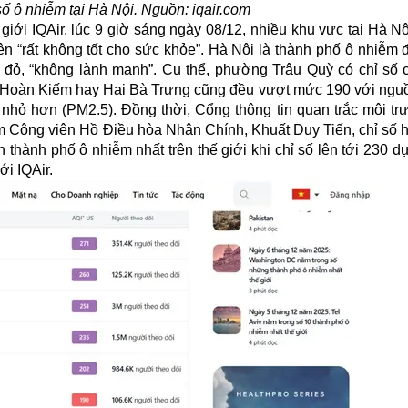
số ô nhiễm tại Hà Nội. Nguồn:
iqair.com
giới IQAir, lúc 9 giờ sáng ngày 08/12, nhiều khu vực tại Hà N
 “rất không tốt cho sức khỏe”. Hà Nội là thành phố ô nhiễm 
 đỏ, “không lành mạnh”. Cụ thể, phường Trâu Quỳ có chỉ số 
, Hoàn Kiếm hay Hai Bà Trưng cũng đều vượt mức 190 với ngu
 nhỏ hơn (PM2.5). Đồng thời, Cổng thông tin quan trắc môi tr
m Công viên Hồ Điều hòa Nhân Chính, Khuất Duy Tiến, chỉ số hi
 thành phố ô nhiễm nhất trên thế giới khi chỉ số lên tới 230 d
ới IQAir.