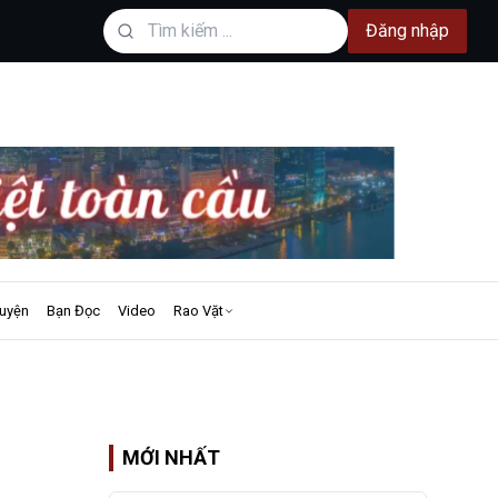
Đăng nhập
uyện
Bạn Đọc
Video
Rao Vặt
MỚI NHẤT