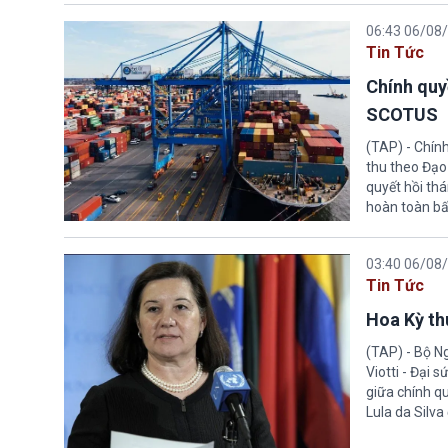
06:43 06/08
Tin Tức
Chính quy
SCOTUS
(TAP) - Chín
thu theo Đạo
quyết hồi thá
hoàn toàn bấ
03:40 06/08
Tin Tức
Hoa Kỳ thu
(TAP) - Bộ Ng
Viotti - Đại 
giữa chính q
Lula da Silva