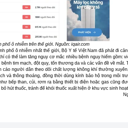
 phố ô nhiễm trên thế giới. Nguồn:
iqair.com
nh phố ô nhiễm nhất thế giới, Bộ Y tế Việt Nam đã phát đi cả
khí có thể làm tăng nguy cơ mắc nhiều bệnh nguy hiểm gồm: 
 bệnh tim mạch, đột quỵ, tổn thương da và các vấn đề về mắt.
n cáo người dân theo dõi chất lượng không khí thường xuyên
ạch và thông thoáng, đồng thời dùng kính bảo hộ trong môi tr
 như bếp than, củi, rơm rạ bằng thiết bị điện hoặc gas cũng đ
bỏ hút thuốc, tránh để khói thuốc xuất hiện ở khu vực sinh hoạ
Ng