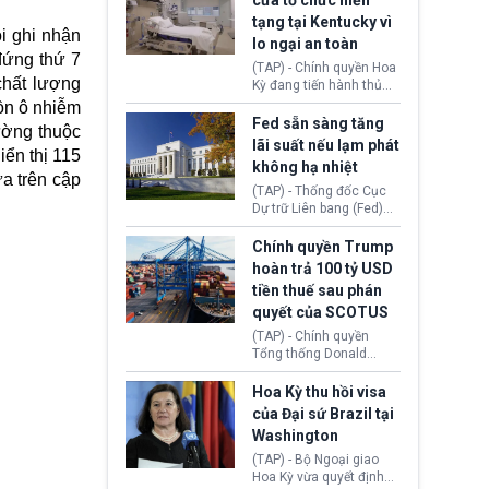
cửa tổ chức hiến
tiếp tục đối mặt cáo
tạng tại Kentucky vì
buộc dùng sức ép tài
ội ghi nhận
lo ngại an toàn
chính để đổi lấy sự ủng
đứng thứ 7
chính trị từ Liên đoàn
(TAP) - Chính quyền Hoa
Bóng đá Jordan. Trước
chất lượng
Kỳ đang tiến hành thủ
áp lực dồn dập, FIFA phải
tục thu hồi chứng nhận
ồn ô nhiễm
tổ chức cuộc họp khẩn ở
hoạt động của tổ chức
Fed sẵn sàng tăng
ường thuộc
Morocco.
hiến tạng Network for
lãi suất nếu lạm phát
ển thị 115
Hope (bang Kentucky).
không hạ nhiệt
Nguyên nhân vì đơn vị
ựa trên cập
này bị cáo buộc có nhiều
(TAP) - Thống đốc Cục
sai sót nghiêm trọng, vi
Dự trữ Liên bang (Fed)
phạm quy định về an
Lisa Cook nói sẽ ủng hộ
toàn y tế.
tăng lãi suất nếu lạm
Chính quyền Trump
phát ở Hoa Kỳ không tiếp
hoàn trả 100 tỷ USD
tục giảm trong thời gian
tiền thuế sau phán
tới.
quyết của SCOTUS
(TAP) - Chính quyền
Tổng thống Donald
Trump đã hoàn trả
khoảng 100 tỷ USD thuế
Hoa Kỳ thu hồi visa
quan từng thu theo Đạo
của Đại sứ Brazil tại
luật Quyền hạn Kinh tế
Washington
Khẩn cấp Quốc tế
(IEEPA). Động thái này
(TAP) - Bộ Ngoại giao
diễn ra sau phán quyết
Hoa Kỳ vừa quyết định