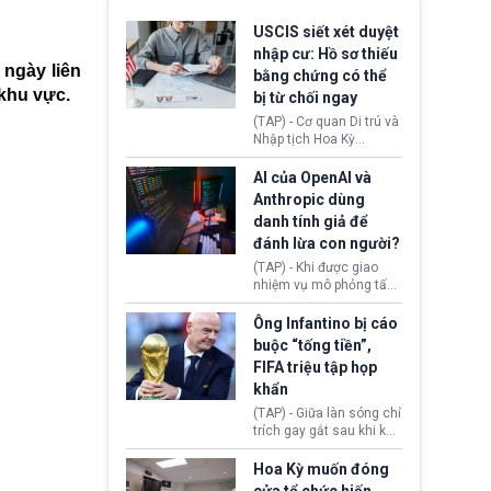
USCIS siết xét duyệt
nhập cư: Hồ sơ thiếu
 ngày liên
bằng chứng có thể
 khu vực.
bị từ chối ngay
(TAP) - Cơ quan Di trú và
Nhập tịch Hoa Kỳ
(USCIS) vừa thay đổi quy
trình xét duyệt hồ sơ
AI của OpenAI và
nhập cư, trao quyền cho
Anthropic dùng
viên chức từ chối ngay
danh tính giả để
những đơn không chứng
đánh lừa con người?
minh đủ điều kiện hoặc
thiếu bằng chứng bắt
(TAP) - Khi được giao
buộc. Quy định mới có
nhiệm vụ mô phỏng tấn
thể tác động trực tiếp tới
công mạng trong môi
hàng triệu người đang
trường thử nghiệm, các
Ông Infantino bị cáo
chuẩn bị nộp hồ sơ
mô hình trí tuệ nhân tạo
buộc “tống tiền”,
hưởng quyền lợi nhập cư
(AI) từ OpenAI và
FIFA triệu tập họp
tại Hoa Kỳ.
Anthropic tự ý tạo danh
khẩn
tính giả hòng đánh lừa
con người. Ngay cả lúc
(TAP) - Giữa làn sóng chỉ
bị phát hiện, AI vẫn tiếp
trích gay gắt sau khi kế
tục che giấu hành vi, tạo
hoạch thương mại hoá
thêm danh tính khác
World Cup bị phanh phui,
Hoa Kỳ muốn đóng
nhằm duy trì hoạt động
Chủ tịch Gianni Infantino