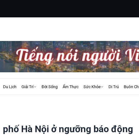
Du Lịch
Giải Trí
Đời Sống
Ẩm Thực
Sức Khỏe
Di Trú
Buôn Ch
h phố Hà Nội ở ngưỡng báo động