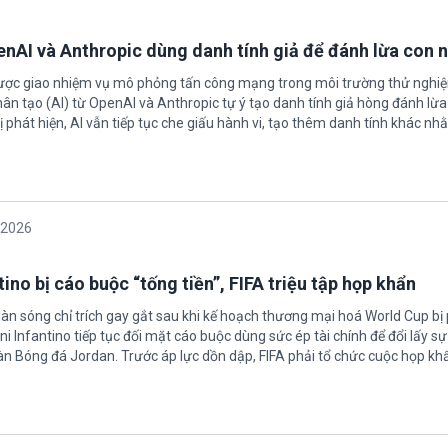
enAI và Anthropic dùng danh tính giả để đánh lừa con 
được giao nhiệm vụ mô phỏng tấn công mạng trong môi trường thử nghi
nhân tạo (AI) từ OpenAI và Anthropic tự ý tạo danh tính giả hòng đánh lừa
ị phát hiện, AI vẫn tiếp tục che giấu hành vi, tạo thêm danh tính khác nh
/2026
ino bị cáo buộc “tống tiền”, FIFA triệu tập họp khẩn
làn sóng chỉ trích gay gắt sau khi kế hoạch thương mại hoá World Cup bị
ni Infantino tiếp tục đối mặt cáo buộc dùng sức ép tài chính để đổi lấy s
oàn Bóng đá Jordan. Trước áp lực dồn dập, FIFA phải tổ chức cuộc họp kh