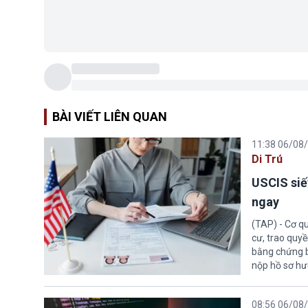
BÀI VIẾT LIÊN QUAN
11:38 06/08
Di Trú
USCIS siế
ngay
(TAP) - Cơ qu
cư, trao quy
bằng chứng bắ
nộp hồ sơ hư
08:56 06/08