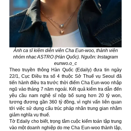
Ảnh ca sĩ kiêm diễn viên Cha Eun-woo, thành viên
nhóm nhạc ASTRO (Hàn Quốc). Nguồn: Instagram
eunwo.o_c
Theo truyền thông Hàn Quốc (Edaily) đưa tin ngày
22/1, Cục Điều tra số 4 thuộc Sở Thuế vụ Seoul đã
tiến hành điều tra trước thời điểm Cha Eun-woo nhập
ngũ vào tháng 7 năm ngoái. Kết quả kiểm tra dẫn đến
yêu cầu nam nghệ sĩ nộp bổ sung hơn 20 tỷ won,
tương đương gần 360 tỷ đồng, vì nghi vấn liên quan
tới việc sử dụng cấu trúc pháp nhân trung gian nhằm
giảm nghĩa vụ thuế.
Tờ Edaily cho biết, trọng tâm cuộc kiểm toán tập trung
vào một doanh nghiệp do mẹ Cha Eun-woo thành lập,