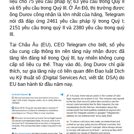
liệu cho 75 yêu cầu pháp lý; 63 yêu cầu trong Quý II
và 65 yêu cầu trong Quý III. Ở Ấn Độ, thị trường được
ông Durov công nhận là lớn nhất của hãng, Telegram
nói đã đáp ứng 2461 yêu cầu pháp lý trong Quý I;
2151 yêu cầu trong quý II và 2380 yêu cầu trong quý
III.
Tại Châu Âu (EU), CEO Telegram cho biết, số yêu
cầu cung cấp thông tin nền tảng này nhận được đã
tăng lên đáng kể trong Quý III, tuy nhiên không cung
cấp số liệu cụ thể. Thay vào đó, ông Durov chỉ giải
thích, sự gia tăng này có liên quan đến Đạo luật Dịch
vụ Kỹ thuật số (Digital Services Act, viết tắt: DSA) do
EU ban hành từ đầu năm nay.