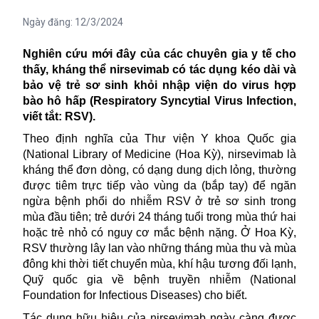
Ngày đăng:
12/3/2024
Nghiên cứu mới đây của các chuyên gia y tế cho
thấy,
kháng thể nirsevimab có tác dụng kéo dài và
bảo vệ trẻ sơ sinh khỏi nhập viện do virus hợp
bào hô hấp (Respiratory Syncytial Virus Infection,
viết tắt: RSV).
Theo định nghĩa của
Thư viện Y khoa Quốc gia
(National Library of Medicine (Hoa Kỳ), nirsevimab là
kháng thể đơn dòng, có dạng dung dịch lỏng, thường
được tiêm trực tiếp vào vùng da (bắp tay) để ngăn
ngừa bệnh phổi do nhiễm RSV ở trẻ sơ sinh trong
mùa đầu tiên; trẻ dưới 24 tháng tuổi trong mùa thứ hai
hoặc trẻ nhỏ có nguy cơ mắc bệnh nặng. Ở
Hoa Kỳ
,
RSV thường lây lan vào những tháng mùa thu và mùa
đông khi thời tiết chuyển mùa, khí hậu tương đối lạnh,
Quỹ quốc gia về bệnh truyền nhiễm (National
Foundation for Infectious Diseases) cho biết.
Tác dụng hữu hiệu của nirsevimab ngày càng được