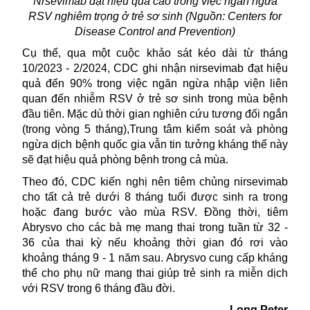
Nrsevimab đạt hiệu quả cao trong việc ngăn ngừa
RSV nghiêm trọng ở trẻ sơ sinh (Nguồn: Centers for
Disease Control and Prevention)
Cụ thể, qua một cuộc khảo sát kéo dài từ tháng
10/2023 - 2/2024, CDC ghi nhận nirsevimab đạt hiệu
quả đến 90% trong việc ngăn ngừa nhập viện liên
quan đến nhiễm RSV ở
trẻ sơ sinh
trong mùa bệnh
đầu tiên. Mặc dù thời gian nghiên cứu tương đối ngắn
(trong vòng 5 tháng),Trung tâm kiểm soát và phòng
ngừa dịch bệnh quốc gia vẫn tin tưởng kháng thể này
sẽ đạt hiệu quả phòng bệnh trong cả mùa.
Theo đó,
CDC
kiến nghị nên tiêm chủng nirsevimab
cho tất cả trẻ dưới 8 tháng tuổi được sinh ra trong
hoặc đang bước vào mùa RSV. Đồng thời, tiêm
Abrysvo cho các bà mẹ mang thai trong tuần từ 32 -
36 của thai kỳ nếu khoảng thời gian đó rơi vào
khoảng tháng 9 - 1 năm sau. Abrysvo cung cấp kháng
thể cho phụ nữ mang thai giúp trẻ sinh ra miễn dịch
với RSV trong 6 tháng đầu đời.
Long Peter