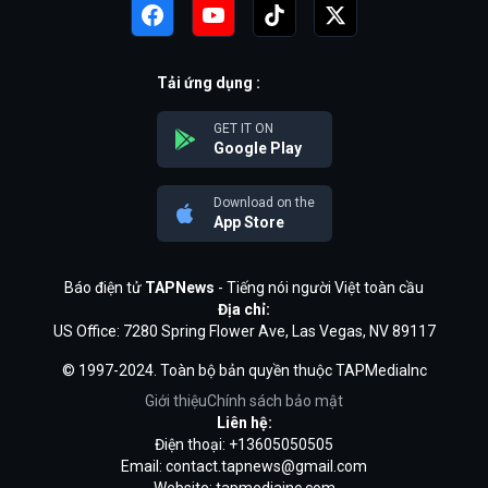
Tải ứng dụng :
GET IT ON
Google Play
Download on the
App Store
Báo điện tử
TAPNews
- Tiếng nói người Việt toàn cầu
Địa chỉ:
US Office: 7280 Spring Flower Ave, Las Vegas, NV 89117
© 1997-2024. Toàn bộ bản quyền thuộc TAPMediaInc
Giới thiệu
Chính sách bảo mật
Liên hệ:
Điện thoại: +13605050505
Email:
contact.tapnews@gmail.com
Website: tapmediainc.com