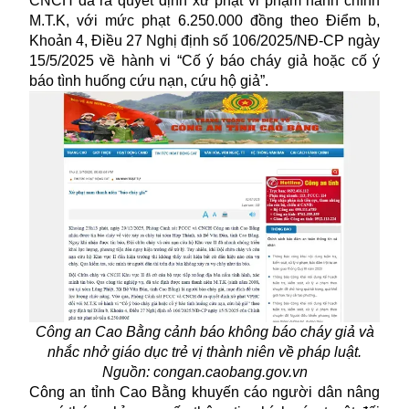
CNCH đã ra quyết định
xử phạt
vi phạm hành chính
M.T.K, với mức phạt 6.250.000 đồng theo Điểm b,
Khoản 4, Điều 27 Nghị định số 106/2025/NĐ-CP ngày
15/5/2025 về hành vi “Cố ý báo cháy giả hoặc cố ý
báo tình huống cứu nạn, cứu hộ giả”.
Công an Cao Bằng cảnh báo không báo cháy giả và
nhắc nhở giáo dục trẻ vị thành niên về pháp luật.
Nguồn: congan.caobang.gov.vn
Công an tỉnh Cao Bằng khuyến cáo người dân nâng