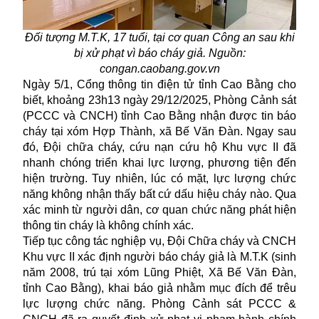
Đối tượng M.T.K, 17 tuổi, tại cơ quan Công an sau khi
bị xử phạt vì báo cháy giả. Nguồn:
congan.caobang.gov.vn
Ngày 5/1, Cổng thông tin điện tử tỉnh Cao Bằng cho
biết, khoảng 23h13 ngày 29/12/2025, Phòng Cảnh sát
(PCCC và CNCH) tỉnh Cao Bằng nhận được tin báo
cháy tại xóm Hợp Thành, xã Bế Văn Đàn. Ngay sau
đó, Đội chữa cháy, cứu nạn cứu hộ Khu vực II đã
nhanh chóng triển khai lực lượng, phương tiện đến
hiện trường. Tuy nhiên, lúc có mặt, lực lượng chức
năng không nhận thấy bất cứ dấu hiệu cháy nào. Qua
xác minh từ người dân, cơ quan chức năng phát hiện
thông tin cháy là không chính xác.
Tiếp tục công tác nghiệp vụ, Đội Chữa cháy và CNCH
Khu vực II xác định người báo cháy giả là M.T.K (sinh
năm 2008, trú tại xóm Lũng Phiệt, Xã Bế Văn Đàn,
tỉnh Cao Bằng), khai báo giả nhằm mục đích để trêu
lực lượng chức năng. Phòng Cảnh sát PCCC &