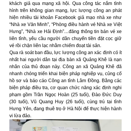
khách giả qua mạng xã hội. Qua công tác nắm tình
hình trên không gian mạng, lực lượng công an phát
hiện nhiều tài khoản Facebook giả mạo nhà xe như
“Nhà xe Văn Minh”, “Phòng điều hành vé Nhà xe Việt
Hưng”, “Nhà xe Hải Định”…đăng thông tin bán vé xe
liên tỉnh, yêu cầu người dân chuyển tiền đặt cọc giữ
vé rồi chặn liên lạc nhằm chiếm đoạt tài sản.
Qua rà soát ban đầu, lực lượng công an xác định có ít
nhất hai người dân tại địa bàn xã Quảng Khê là nạn
nhân của thủ đoạn này. Công an xã Quảng Khê đã
nhanh chóng triển khai biện pháp nghiệp vụ, củng cố
hồ sơ và báo cáo Công an tỉnh Lâm Đồng. Bằng các
biện pháp điều tra, cơ quan chức năng xác định nghi
phạm gồm Trần Ngọc Hoàn (25 tuổi), Đào Đức Duy
(30 tuổi), Vũ Quang Huy (26 tuổi), cùng trú tại tỉnh
Hưng Yên, đang thuê trọ ở Hà Nội để thực hiện hành
vi lừa đảo.