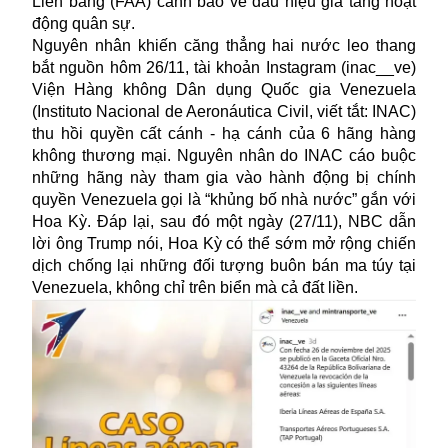
Liên bang (FAA) cảnh báo về dấu hiệu gia tăng hoạt
động quân sự.
Nguyên nhân khiến căng thẳng hai nước leo thang
bắt nguồn hôm 26/11, tài khoản Instagram (inac__ve)
Viện Hàng không Dân dụng Quốc gia Venezuela
(Instituto Nacional de Aeronáutica Civil, viết tắt: INAC)
thu hồi quyền cất cánh - hạ cánh của 6 hãng hàng
không thương mại. Nguyên nhân do INAC cáo buộc
những hãng này tham gia vào hành động bị chính
quyền Venezuela gọi là “khủng bố nhà nước” gắn với
Hoa Kỳ. Đáp lại, sau đó một ngày (27/11), NBC dẫn
lời ông Trump nói, Hoa Kỳ có thể sớm mở rộng chiến
dịch chống lại những đối tượng buôn bán ma túy tại
Venezuela, không chỉ trên biển mà cả đất liền.