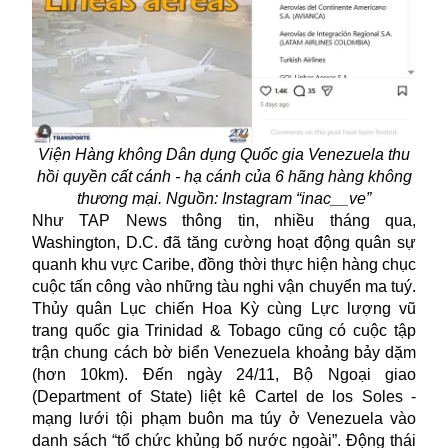
Viện Hàng không Dân dụng Quốc gia Venezuela thu
hồi quyền cất cánh - hạ cánh của 6 hãng hàng không
thương mại. Nguồn: Instagram “inac__ve”
Như TAP News thông tin, nhiều tháng qua,
Washington, D.C. đã tăng cường hoạt động quân sự
quanh khu vực Caribe, đồng thời thực hiện hàng chục
cuộc tấn công vào những tàu nghi vận chuyển ma tuý.
Thủy quân Lục chiến Hoa Kỳ cùng Lực lượng vũ
trang quốc gia Trinidad & Tobago cũng có cuộc tập
trận chung cách bờ biển Venezuela khoảng bảy dặm
(hơn 10km). Đến ngày 24/11, Bộ Ngoại giao
(Department of State) liệt kê Cartel de los Soles -
mạng lưới tội phạm buôn ma túy ở Venezuela vào
danh sách “tổ chức khủng bố nước ngoài”. Động thái