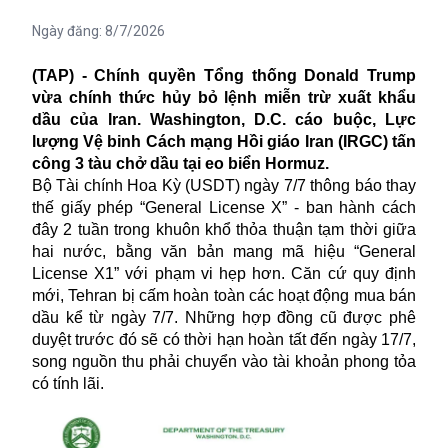
Ngày đăng:
8/7/2026
(TAP) - Chính quyền Tổng thống Donald Trump
vừa chính thức hủy bỏ lệnh miễn trừ xuất khẩu
dầu của Iran. Washington, D.C. cáo buộc, Lực
lượng Vệ binh Cách mạng Hồi giáo Iran (IRGC) tấn
công 3 tàu chở dầu tại eo biển Hormuz.
Bộ Tài chính Hoa Kỳ (USDT) ngày 7/7 thông báo thay
thế giấy phép “General License X” - ban hành cách
đây 2 tuần trong khuôn khổ thỏa thuận tạm thời giữa
hai nước, bằng văn bản mang mã hiệu “General
License X1” với phạm vi hẹp hơn. Căn cứ quy định
mới, Tehran bị cấm hoàn toàn các hoạt động mua bán
dầu kể từ ngày 7/7. Những hợp đồng cũ được phê
duyệt trước đó sẽ có thời hạn hoàn tất đến ngày 17/7,
song nguồn thu phải chuyển vào tài khoản phong tỏa
có tính lãi.