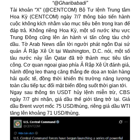
“@Gharibabadi”
Tài khoản “X” (@CENTCOM) Bộ Tư lệnh Trung tâm
Hoa Kỳ (CENTCOM) ngày 7/7 thông báo tiến hành
cuộc không kích nhằm vào mục tiêu bên trong Iran để
đáp trả. Không riêng Hoa Kỳ, một số nước khu vực
Trung Đông cũng lên án hành vi tấn công tàu chở
dầu. Tờ Arab News dẫn lời người phát ngôn Đại sứ
quán Ả Rập Xê Út tại Washington, D.C. nói, một số
tàu nước này lẫn Qatar đã trở thành mục tiêu tấn
công. Cơ quan ngoại giao phía Ả Rập Xê Út đánh giá,
hành động leo thang căng thẳng đe dọa an toàn hàng
hải quốc tế, đồng thời khiến thị trường năng lượng
toàn cầu tiếp tục đối mặt biến động suốt thời gian tới.
Ngay sau thông tin USDT hủy lệnh miễn trừ, CBS
ngày 7/7 ghi nhận, giá dầu thế giới tăng trở lại. Giá
dầu Brent vượt mốc 75 USD/thùng, riêng giá dầu WTI
tăng lên khoảng 71 USD/thùng.