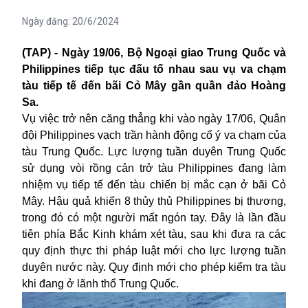
Ngày đăng:
20/6/2024
(TAP) - Ngày 19/06, B
ộ Ngoại giao Trung Quốc v
à
Philippines ti
ếp tục đấu tố nhau sau vụ va chạm
t
àu ti
ếp tế đến b
ãi C
ỏ M
ây g
ần quần đảo Ho
àng
Sa.
Vụ việc trở nên căng thẳng khi vào ngày 17/06, Quân
đội Philippines vạch trần hành động cố ý va chạm của
tàu Trung Quốc. Lực lượng tuần duyên Trung Quốc
sử dụng vòi rồng cản trở tàu Philippines đang làm
nhiệm vụ tiếp tế đến tàu chiến bị mắc cạn ở bãi Cỏ
Mây. Hậu quả khiến 8 thủy thủ Philippines bị thương,
trong đó có một người mất ngón tay. Đây là lần đầu
tiên phía Bắc Kinh khám xét tàu, sau khi đưa ra các
quy định thực thi pháp luật mới cho lực lượng tuần
duyên nước này. Quy định mới cho phép kiểm tra tàu
khi đang ở lãnh thổ Trung Quốc.