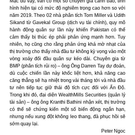
Mặc dù vậy, vẫn có một số chuyên gia cảnh báo, tình
hình hiện tại có mức độ nghiêm trọng cao hơn so với
năm 2019. Theo 02 nhà phân tích Tom Miller và Udith
Sikand từ Gavekal Group (dịch vụ tài chính), quy mô
hành động quân sự lần này khiến Pakistan có thể
cảm thấy bị thúc ép phải phản ứng mạnh hơn. Tuy
nhiên, họ cũng cho rằng phản ứng khá mờ nhạt của
thị trường cho thấy nhà đầu tư không kỳ vọng vào một
vòng xoáy đối đầu quân sự kéo dài. Chuyên gia từ
BMP (phân tích rủi ro) – ông Ông Darren Tay dự đoán,
dù cuộc chiến lần này khốc liệt hơn, khả năng cao
căng thẳng sẽ hạ nhiệt trong vài tháng tới và nhà đầu
tư nên tiếp tục giữ thái độ tích cực đối với Ấn Độ.
Trong khi đó, đại diện WealthMills Securities (quản lý
tài sản) – ông ông Kranthi Bathini nhận xét, thị trường
có thể sẽ chứng kiến một số biến động ngắn hạn,
nhưng nếu xung đột không leo thang, đà phục hồi sẽ
sớm quay lại.
Peter Ngoc