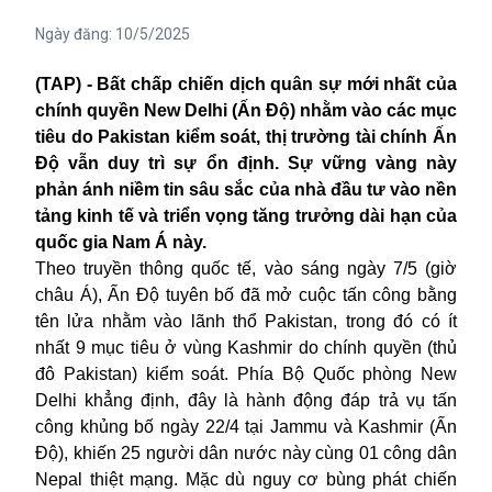
Ngày đăng:
10/5/2025
(TAP) - Bất chấp chiến dịch quân sự mới nhất của
chính quyền New Delhi (Ấn Độ) nhằm vào các mục
tiêu do Pakistan kiểm soát, thị trường tài chính Ấn
Độ vẫn duy trì sự ổn định. Sự vững vàng này
phản ánh niềm tin sâu sắc của nhà đầu tư vào nền
tảng kinh tế và triển vọng tăng trưởng dài hạn của
quốc gia Nam Á này.
Theo truyền thông quốc tế, vào sáng ngày 7/5 (giờ
châu Á), Ấn Độ tuyên bố đã mở cuộc tấn công bằng
tên lửa nhằm vào lãnh thổ Pakistan, trong đó có ít
nhất 9 mục tiêu ở vùng Kashmir do chính quyền (thủ
đô Pakistan) kiểm soát. Phía Bộ Quốc phòng New
Delhi khẳng định, đây là hành động đáp trả vụ tấn
công khủng bố ngày 22/4 tại Jammu và Kashmir (Ấn
Độ), khiến 25 người dân nước này cùng 01 công dân
Nepal thiệt mạng. Mặc dù nguy cơ bùng phát chiến