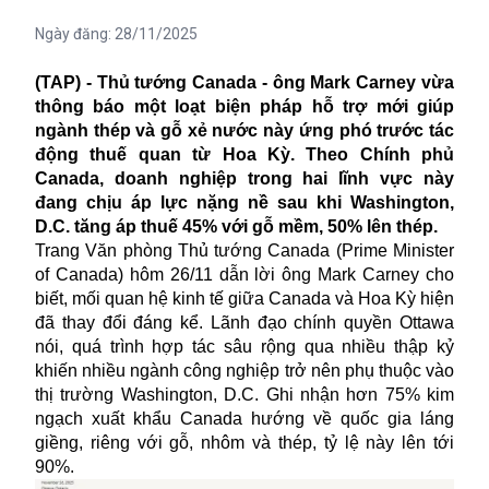
Ngày đăng:
28/11/2025
(TAP) - Thủ tướng Canada - ông Mark Carney vừa
thông báo một loạt biện pháp hỗ trợ mới giúp
ngành thép và gỗ xẻ nước này ứng phó trước tác
động thuế quan từ Hoa Kỳ. Theo Chính phủ
Canada, doanh nghiệp trong hai lĩnh vực này
đang chịu áp lực nặng nề sau khi Washington,
D.C. tăng áp thuế 45% với gỗ mềm, 50% lên thép.
Trang Văn phòng Thủ tướng Canada (Prime Minister
of Canada) hôm 26/11 dẫn lời ông Mark Carney cho
biết, mối quan hệ kinh tế giữa Canada và Hoa Kỳ hiện
đã thay đổi đáng kể. Lãnh đạo chính quyền Ottawa
nói, quá trình hợp tác sâu rộng qua nhiều thập kỷ
khiến nhiều ngành công nghiệp trở nên phụ thuộc vào
thị trường Washington, D.C. Ghi nhận hơn 75% kim
ngạch xuất khẩu Canada hướng về quốc gia láng
giềng, riêng với gỗ, nhôm và thép, tỷ lệ này lên tới
90%.