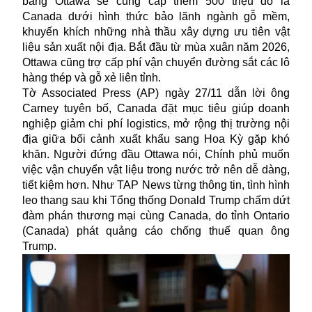
bang Ottawa sẽ cung cấp thêm 500 triệu đô la
Canada dưới hình thức bảo lãnh ngành gỗ mềm,
khuyến khích những nhà thầu xây dựng ưu tiên vật
liệu sản xuất nội địa. Bắt đầu từ mùa xuân năm 2026,
Ottawa cũng trợ cấp phí vận chuyển đường sắt các lô
hàng thép và gỗ xẻ liên tỉnh.
Tờ Associated Press (AP) ngày 27/11 dẫn lời ông
Carney tuyên bố, Canada đặt mục tiêu giúp doanh
nghiệp giảm chi phí logistics, mở rộng thị trường nội
địa giữa bối cảnh
xuất khẩu
sang Hoa Kỳ gặp khó
khăn. Người đứng đầu Ottawa nói, Chính phủ muốn
việc vận chuyển vật liệu trong nước trở nên dễ dàng,
tiết kiệm hơn. Như TAP News từng thông tin, tình hình
leo thang sau khi Tổng thống Donald Trump chấm dứt
đàm phán thương mại cùng Canada, do tỉnh Ontario
(Canada) phát quảng cáo chống thuế quan ông
Trump.