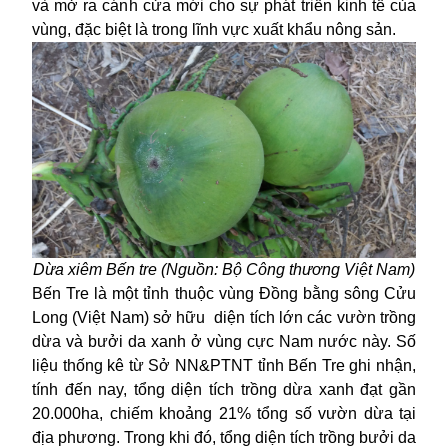
và mở ra cánh cửa mới cho sự phát triển kinh tế của
vùng, đặc biệt là trong lĩnh vực xuất khẩu nông sản.
Dừa xiêm Bến tre (Nguồn: Bộ Công thương Việt Nam)
Bến Tre là một tỉnh thuộc vùng Đồng bằng sông Cửu
Long (Việt Nam) sở hữu diện tích lớn các vườn trồng
dừa và bưởi da xanh ở vùng cực Nam nước này. Số
liệu thống kê từ Sở NN&PTNT tỉnh Bến Tre ghi nhận,
tính đến nay, tổng diện tích trồng dừa xanh đạt gần
20.000ha, chiếm khoảng 21% tổng số vườn dừa tại
địa phương. Trong khi đó, tổng diện tích trồng bưởi da