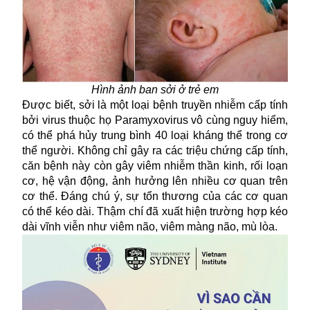
Hình ảnh ban sởi ở trẻ em
Được biết, sởi là một loại bệnh truyền nhiễm cấp tính
bởi
virus
thuộc họ Paramyxovirus vô cùng nguy hiểm,
có thể phá hủy trung bình 40 loại kháng thể trong cơ
thể người. Không chỉ gây ra các triệu chứng cấp tính,
căn bệnh này còn gây viêm nhiễm thần kinh, rối loạn
cơ, hệ vận động, ảnh hưởng lên nhiều cơ quan trên
cơ thể. Đáng chú ý, sự tổn thương của các cơ quan
có thể kéo dài. Thậm chí đã xuất hiện trường hợp kéo
dài vĩnh viễn như viêm não, viêm màng não, mù lòa.