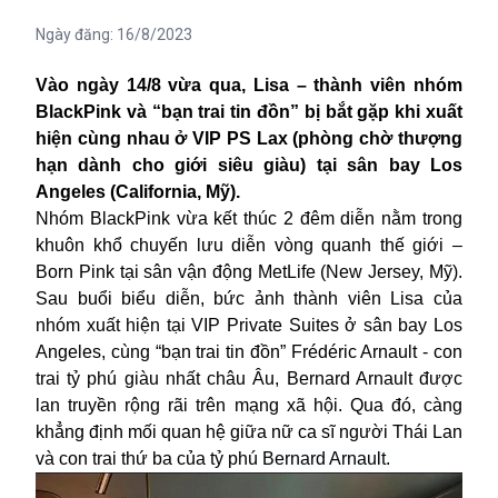
Ngày đăng:
16/8/2023
Vào ngày 14/8 vừa qua, Lisa – thành viên nhóm
BlackPink và “bạn trai tin đồn” bị bắt gặp khi xuất
hiện cùng nhau ở VIP PS Lax (phòng chờ thượng
hạn dành cho giới siêu giàu) tại sân bay Los
Angeles (California, Mỹ).
Nhóm BlackPink vừa kết thúc 2 đêm diễn nằm trong
khuôn khổ
chuyến lưu diễn vòng quanh thế giới –
Born Pink tại sân vận động MetLife (New Jersey, Mỹ).
Sau buổi biểu diễn, bức ảnh thành viên Lisa của
nhóm
xuất hiện tại VIP Private Suites ở sân bay Los
Angeles, cùng “bạn trai tin đồn” Frédéric Arnault - con
trai tỷ phú giàu nhất châu Âu, Bernard Arnault được
lan truyền rộng rãi trên mạng xã hội. Qua đó, càng
khẳng định mối
quan hệ
giữa nữ ca sĩ người Thái Lan
và con trai thứ ba của tỷ phú
Bernard Arnault.