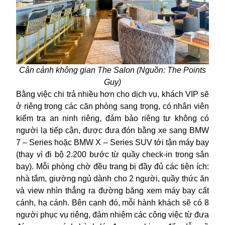
Cận cảnh không gian The Salon (Nguồn: The Points
Guy)
Bằng việc chi trả nhiều hơn cho dịch vụ, khách VIP sẽ
ở riêng trong các căn phòng sang trọng, có nhân viên
kiểm tra an ninh riêng, đảm bảo riêng tư không có
người lạ tiếp cận, được đưa đón bằng xe sang BMW
7 – Series hoặc BMW X – Series SUV tới tận máy bay
(thay vì đi bộ 2.200 bước từ quầy check-in trong sân
bay). Mỗi phòng chờ đều trang bị đầy đủ các tiện ích:
nhà tắm, giường ngủ dành cho 2 người, quầy thức ăn
và view nhìn thẳng ra đường băng xem máy bay cất
cánh, hạ cánh. Bên cạnh đó, mỗi hành khách sẽ có 8
người phục vụ riêng, đảm nhiệm các công việc từ đưa