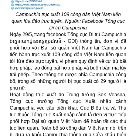
Campuchia trục xuất 109 công dân Việt Nam liên
quan lừa đảo trực tuyến. Nguồn: Facebook
Tổng cục
Di trú
Campuchia
Ngày 29/5, trang facebook
Tổng cục Di trú
Campuchia
(អគ្គនាយកដ្ឋានអន្តោប្រវេសន៍ - GDI
) thông tin, đơn vị đã
phối hợp với Đại sứ quán Việt Nam tại Campuchia
tiến hành trục xuất 109 công dân Việt Nam liên quan
tới lừa đảo trực tuyến, vi phạm quy định về cư trú bất
hợp pháp, lao động bất hợp pháp và buôn bán ma túy
trái phép. Theo thông tin được phía Campuchia công
bố, trong số những người bị trục xuất có 29 người là
phụ nữ.
Hoạt động trục xuất do Trung tướng Sok Veasna,
Tổng cục trưởng Tổng cục Xuất nhập cảnh
Campuchia yêu cầu triển khai. Cục Điều tra và Thủ
tục thuộc Tổng cục Xuất nhập cảnh là đơn vị trực tiếp
phối hợp Đại sứ quán Việt Nam để hoàn tất các thủ
tục liên quan. Toàn bộ số công dân Việt Nam nói trên
bị đưa ra khỏi Campuchia thông qua Cửa khẩu biên